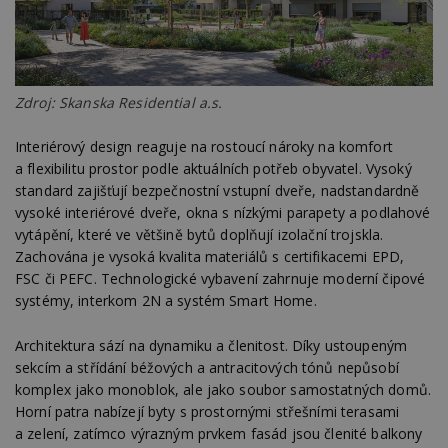
Zdroj: Skanska Residential a.s.
Interiérový design reaguje na rostoucí nároky na komfort
a flexibilitu prostor podle aktuálních potřeb obyvatel. Vysoký
standard zajišťují bezpečnostní vstupní dveře, nadstandardně
vysoké interiérové dveře, okna s nízkými parapety a podlahové
vytápění, které ve většině bytů doplňují izolační trojskla.
Zachována je vysoká kvalita materiálů s certifikacemi EPD,
FSC či PEFC. Technologické vybavení zahrnuje moderní čipové
systémy, interkom 2N a systém Smart Home.
Architektura sází na dynamiku a členitost. Díky ustoupeným
sekcím a střídání béžových a antracitových tónů nepůsobí
komplex jako monoblok, ale jako soubor samostatných domů.
Horní patra nabízejí byty s prostornými střešními terasami
a zelení, zatímco výrazným prvkem fasád jsou členité balkony