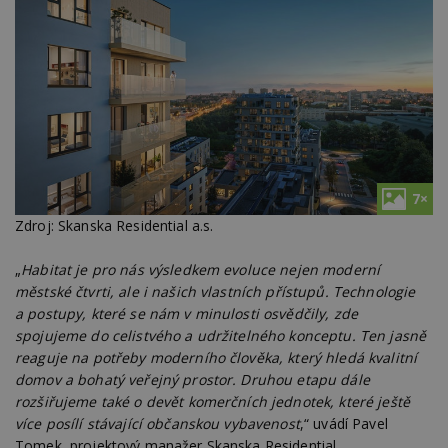
7×
Zdroj: Skanska Residential a.s.
„
Habitat je pro nás výsledkem evoluce nejen moderní
městské čtvrti, ale i našich vlastních přístupů. Technologie
a postupy, které se nám v minulosti osvědčily, zde
spojujeme do celistvého a udržitelného konceptu. Ten jasně
reaguje na potřeby moderního člověka, který hledá kvalitní
domov a bohatý veřejný prostor. Druhou etapu dále
rozšiřujeme také o devět komerčních jednotek, které ještě
více posílí stávající občanskou vybavenost
,“ uvádí Pavel
Tomek, projektový manažer Skanska Residential.