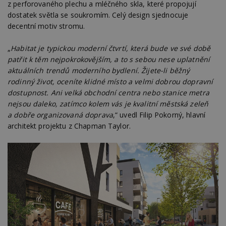
z perforovaného plechu a mléčného skla, které propojují
dostatek světla se soukromím. Celý design sjednocuje
decentní motiv stromu.
„
Habitat je typickou moderní čtvrtí, která bude ve své době
patřit k těm nejpokrokovějším, a to s sebou nese uplatnění
aktuálních trendů moderního bydlení. Žijete-li běžný
rodinný život, oceníte klidné místo a velmi dobrou dopravní
dostupnost. Ani velká obchodní centra nebo stanice metra
nejsou daleko, zatímco kolem vás je kvalitní městská zeleň
a dobře organizovaná doprava
,“ uvedl Filip Pokorný, hlavní
architekt projektu z Chapman Taylor.