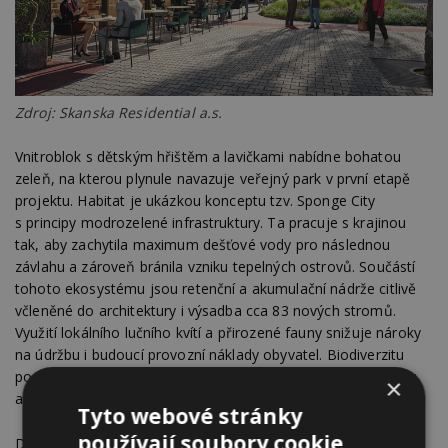
Zdroj: Skanska Residential a.s.
Vnitroblok s dětským hřištěm a lavičkami nabídne bohatou
zeleň, na kterou plynule navazuje veřejný park v první etapě
projektu. Habitat je ukázkou konceptu tzv. Sponge City
s principy modrozelené infrastruktury. Ta pracuje s krajinou
tak, aby zachytila maximum dešťové vody pro následnou
závlahu a zároveň bránila vzniku tepelných ostrovů. Součástí
tohoto ekosystému jsou retenční a akumulační nádrže citlivě
včleněné do architektury i výsadba cca 83 nových stromů.
Využití lokálního lučního kvítí a přirozené fauny snižuje nároky
na údržbu i budoucí provozní náklady obyvatel. Biodiverzitu
podpoří také hmyzí hotely, zídky pro plazy či budky pro ptáky
×
a netopýry.
Tyto webové stránky
používají soubory cookie.
Druhá etapa je navržena v souladu s přísnými požadavky