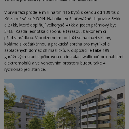
V první fázi prodeje míří na trh 116 bytů s cenou od 139 tisíc
Kč za m² včetně DPH. Nabídku tvoří převážně dispozice 3+kk
a 2+kk, které doplňují velkorysé 4+kk a jeden prémiový byt
5+kk. Každá jednotka disponuje terasou, balkonem či
předzahrádkou. V podzemním podlaží se nachází sklepy,
kolárna s kočárkárnou a praktická sprcha pro mytí kol či
zablácených domácích mazlíčků. K dispozici je také 199
garážových stání s přípravou na instalaci wallboxů pro nabíjení
elektromobilů a ve venkovním prostoru budou také 4
rychlonabíjecí stanice.