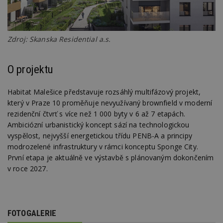
Funkční soubory
Nezařazené
soubory
Zdroj: Skanska Residential a.s.
O projektu
Habitat Malešice představuje rozsáhlý multifázový projekt,
který v Praze 10 proměňuje nevyužívaný brownfield v moderní
Nezbytně nutné soubory
rezidenční čtvrť s více než 1 000 byty v 6 až 7 etapách.
Výkonové soubory
Soubory cílení
Ambiciózní urbanistický koncept sází na technologickou
Funkční soubory
Nezařazené soubory
vyspělost, nejvyšší energetickou třídu PENB-A a principy
modrozelené infrastruktury v rámci konceptu Sponge City.
Nezbytně nutné soubory cookie umožňují základní
První etapa je aktuálně ve výstavbě s plánovaným dokončením
funkce webových stránek, jako je přihlášení
uživatele a správa účtu. Webové stránky nelze bez
v roce 2027.
nezbytně nutných souborů cookie správně
používat.
Provider
/
Název
Vyprší
P
Doména
FOTOGALERIE
_hjIncludedInPageviewSample
2
T
Hotjar Ltd