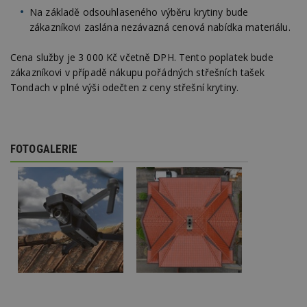
př
Na základě odsouhlaseného výběru krytiny bude
w
po
zákazníkovi zaslána nezávazná cenová nabídka materiálu.
S
Go
da
Cena služby je 3 000 Kč včetně DPH. Tento poplatek bude
kó
Po
zákazníkovi v případě nákupu pořádných střešních tašek
lz
Tondach v plné výši odečten z ceny střešní krytiny.
z
nu
be
sk
f
s
FOTOGALERIE
ná
je
kt
id
p
ú
An
id
www.estav.cz
1 rok
T
co
po
vy
se
_hjFirstSeen
29
S
Hotjar Ltd
minut
je
.estav.cz
54
ab