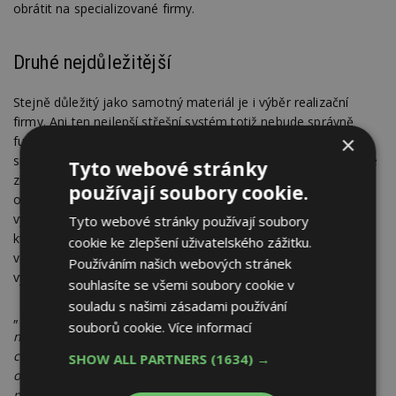
obrátit na specializované firmy.
Druhé nejdůležitější
Stejně důležitý jako samotný materiál je i výběr realizační
firmy. Ani ten nejlepší střešní systém totiž nebude správně
×
fungovat, pokud není odborně provedený. Proto se vyplatí
spolupracovat s certifikovanými pokrývači, kteří mají potřebné
Tyto webové stránky
zkušenosti a dodržují technologické postupy výrobce. Přehled
používají soubory cookie.
ověřených firem lze najít na
webových stránkách
jednotlivých
výrobců, není od věci si také projít i jejich reference. Právě
Tyto webové stránky používají soubory
kvalitní realizační firmy mají navíc v hlavní stavební sezóně
cookie ke zlepšení uživatelského zážitku.
velmi rychle zaplněné kapacity, proto je důležité řešit jejich
Používáním našich webových stránek
výběr a domluvu s dostatečným předstihem.
souhlasíte se všemi soubory cookie v
souladu s našimi zásadami používání
„
Vedle samotné kvality řemesla je potřeba myslet i na
souborů cookie.
Více informací
nastavení spolupráce. Smlouva by měla jasně vymezovat
cenu, aby se předešlo dodatečným nákladům, a zároveň
SHOW ALL PARTNERS
(1634) →
obsahovat konkrétní harmonogram prací s ohledem na
průběh počasí. Důležitá je také záruka jak na provedení, tak