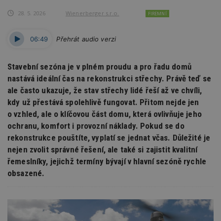
28. 5. 2026
Wienerberger s.r.o.
FIREMNÍ
06:49
Přehrát audio verzi
Stavební sezóna je v plném proudu a pro řadu domů
nastává ideální čas na rekonstrukci střechy. Právě teď se
ale často ukazuje, že stav střechy lidé řeší až ve chvíli,
kdy už přestává spolehlivě fungovat. Přitom nejde jen
o vzhled, ale o klíčovou část domu, která ovlivňuje jeho
ochranu, komfort i provozní náklady. Pokud se do
rekonstrukce pouštíte, vyplatí se jednat včas. Důležité je
nejen zvolit správné řešení, ale také si zajistit kvalitní
řemeslníky, jejichž termíny bývají v hlavní sezóně rychle
obsazené.