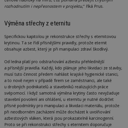
rozhodnutím i nepřesnostem v projektu
,“ říká Prus.
Výměna střechy z eternitu
Specifickou kapitolou je rekonstrukce střechy s eternitovou
krytinou. Ta se řídí přísnějšími pravidly, protože eternit
obsahuje azbest, který je při manipulaci zdraví škodlivý.
Od ledna platí pro odstraňování azbestu přehlednější
a přísnější pravidla. Každý, kdo plánuje jeho likvidaci ze stavby,
musí tuto činnost předem nahlásit krajské hygienické stanici,
a to nově nejen v případě firem se zaměstnanci, ale také
u drobných podnikatelů a stavebníků realizujících práce
svépomocí. I když samotná výměna krytiny často nevyžaduje
stavební povolení ani ohlášení, u eternitu je nutné dodržet
přísné podmínky pro manipulaci a likvidaci materiálu, protože
při neodborném zacházení může docházet k uvolňování
azbestových vláken, která jsou prokazatelně karcinogenní.
Proto se při rekonstrukci střechy s eternitem doporučuje