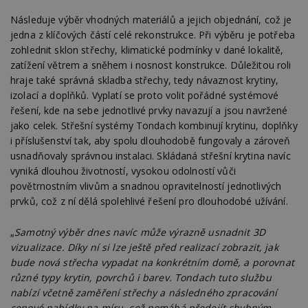
Následuje výběr vhodných materiálů a jejich objednání, což je
jedna z klíčových částí celé rekonstrukce. Při výběru je potřeba
zohlednit sklon střechy, klimatické podmínky v dané lokalitě,
zatížení větrem a sněhem i nosnost konstrukce. Důležitou roli
hraje také správná skladba střechy, tedy návaznost krytiny,
izolací a doplňků. Vyplatí se proto volit pořádné systémové
řešení, kde na sebe jednotlivé prvky navazují a jsou navržené
jako celek. Střešní systémy Tondach kombinují krytinu, doplňky
i příslušenství tak, aby spolu dlouhodobě fungovaly a zároveň
usnadňovaly správnou instalaci. Skládaná střešní krytina navíc
vyniká dlouhou životností, vysokou odolností vůči
povětrnostním vlivům a snadnou opravitelností jednotlivých
prvků, což z ní dělá spolehlivé řešení pro dlouhodobé užívání.
„
Samotný výběr dnes navíc může výrazně usnadnit 3D
vizualizace. Díky ní si lze ještě před realizací zobrazit, jak
bude nová střecha vypadat na konkrétním domě, a porovnat
různé typy krytin, povrchů i barev. Tondach tuto službu
nabízí včetně zaměření střechy a následného zpracování
cenové nabídky na míru, což pomáhá předejít chybným