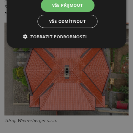
VŠE PŘIJMOUT
na použité materiály, která dává jistotu, že rekonstrukce
proběhne bez skrytých problémů
,“ uzavírá Prus.
VŠE ODMÍTNOUT
ZOBRAZIT PODROBNOSTI
Nezbytně
Výkonové
Soubory
nutné
soubory
cílení
soubory
Funkční soubory
Nezařazené
soubory
Zdroj: Wienerberger s.r.o.
Nezbytně nutné soubory