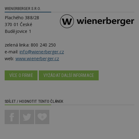
sekund
sl
ce
WIENERBERGER S.R.O.
pr
po
Plachého 388/28
N
370 01 České
ž
id
Budějovice 1
i
_hjAbsoluteSessionInProgress
29
S
Hotjar Ltd
zelená linka:
800 240 250
minut
je
.estav.cz
54
ab
e-mail:
info@wienerberger.cz
sekund
sl
web:
www.wienerberger.cz
ce
pr
po
N
VÍCE O FIRMĚ
VYŽÁDAT DALŠÍ INFORMACE
ž
id
i
counter
www.estav.cz
29
T
minut
co
SDÍLET / HODNOTIT TENTO ČLÁNEK
53
po
sekund
vy
se
0
__gfp_64b
1 rok
Je
Google LLC
so
.estav.cz
kt
sp
da