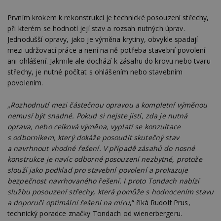
Prvním krokem k rekonstrukci je technické posouzení střechy,
při kterém se hodnotí její stav a rozsah nutných úprav.
Jednodušší opravy, jako je výměna krytiny, obvykle spadají
mezi udržovací práce a není na ně potřeba stavební povolení
ani ohlášení. Jakmile ale dochází k zásahu do krovu nebo tvaru
střechy, je nutné počítat s ohlášením nebo stavebním
povolením.
„
Rozhodnutí mezi částečnou opravou a kompletní výměnou
nemusí být snadné. Pokud si nejste jistí, zda je nutná
oprava, nebo celková výměna, vyplatí se konzultace
s odborníkem, který dokáže posoudit skutečný stav
a navrhnout vhodné řešení. V případě zásahů do nosné
konstrukce je navíc odborné posouzení nezbytné, protože
slouží jako podklad pro stavební povolení a prokazuje
bezpečnost navrhovaného řešení. I proto Tondach nabízí
službu posouzení střechy, která pomůže s hodnocením stavu
a doporučí optimální řešení na míru
,“ říká Rudolf Prus,
technický poradce značky Tondach od wienerbergeru.