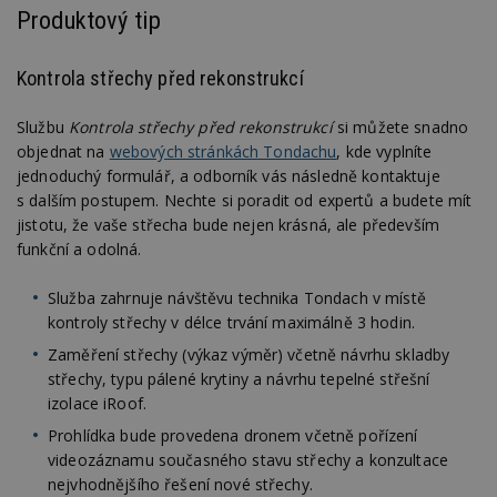
Výkonové soubory
Soubory cílení
Produktový tip
Funkční soubory
Nezařazené soubory
Kontrola střechy před rekonstrukcí
Nezbytně nutné soubory cookie umožňují základní
funkce webových stránek, jako je přihlášení
uživatele a správa účtu. Webové stránky nelze bez
Službu
Kontrola střechy před rekonstrukcí
si můžete snadno
nezbytně nutných souborů cookie správně
objednat na
webových stránkách Tondachu
, kde vyplníte
používat.
jednoduchý formulář, a odborník vás následně kontaktuje
Provider
/
Název
Vyprší
P
s dalším postupem. Nechte si poradit od expertů a budete mít
Doména
jistotu, že vaše střecha bude nejen krásná, ale především
_hjIncludedInPageviewSample
2
T
Hotjar Ltd
funkční a odolná.
minuty
co
www.estav.cz
na
ab
Služba zahrnuje návštěvu technika Tondach v místě
Ho
zd
kontroly střechy v délce trvání maximálně 3 hodin.
ná
z
Zaměření střechy (výkaz výměr) včetně návrhu skladby
vz
střechy, typu pálené krytiny a návrhu tepelné střešní
d
l
izolace iRoof.
z
st
Prohlídka bude provedena dronem včetně pořízení
w
videozáznamu současného stavu střechy a konzultace
_dc_gtm_UA-53599847-1
.estav.cz
53
T
nejvhodnějšího řešení nové střechy.
sekund
co