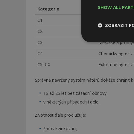
SHOW ALL PAR
Kategorie
Prostředí
C1
Suché interiéry
ZOBRAZIT P
C2
Běžné skladové p
C3
Městské a průmys
Nezbytně
nutné soubor
C4
Chemicky agresiv
C5–CX
Extrémně agresivn
Správně navržený systém nátěrů dokáže chránit ko
Nezbytně nutné s
15 až 25 let bez zásadní obnovy,
Nezbytně nutné soubo
v některých případech i déle.
Webové stránky nelz
Životnost dále prodlužuje:
Název
žárové zinkování,
_hjIncludedInPa