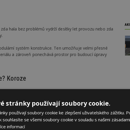
AK
, zda hala bez problémů vydrží desítky let provozu nebo zda
y.
odulární systém konstrukce. Ten umožňuje velmi přesné
riálu a zároveň ponechává prostor pro budoucí úpravy
ce? Koroze
é haly je ochrana proti korozi.
é stránky používají soubory cookie.
 podle normy ISO 12944, která rozděluje prostředí podle
ky používají soubory cookie ke zlepšení uživatelského zážitku. P
 souhlasíte se všemi soubory cookie v souladu s našimi zásadami
íce informací