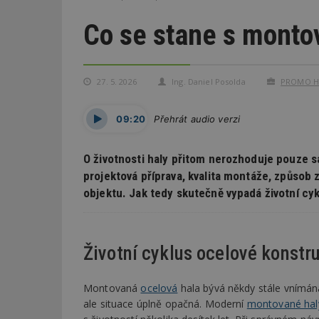
Co se stane s monto
27. 5. 2026
Ing. Daniel Posolda
PROMO HAL
09:20
Přehrát audio verzi
O životnosti haly přitom nerozhoduje pouze s
projektová příprava, kvalita montáže, způsob z
objektu. Jak tedy skutečně vypadá životní cy
Životní cyklus ocelové konstr
Montovaná
ocelová
hala bývá někdy stále vnímán
ale situace úplně opačná. Moderní
montované hal