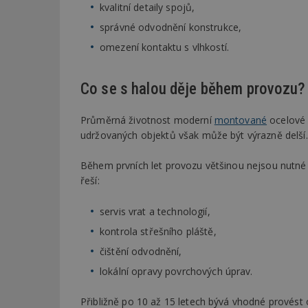
kvalitní detaily spojů,
správné odvodnění konstrukce,
_dc_gtm_UA-53599
omezení kontaktu s vlhkostí.
Co se s halou děje během provozu?
id
Průměrná životnost moderní
montované
ocelové 
_hjFirstSeen
udržovaných objektů však může být výrazně delší.
Během prvních let provozu většinou nejsou nutné
řeší:
_hjAbsoluteSessi
servis vrat a technologií,
kontrola střešního pláště,
counter
čištění odvodnění,
lokální opravy povrchových úprav.
__gfp_64b
Přibližně po 10 až 15 letech bývá vhodné provést