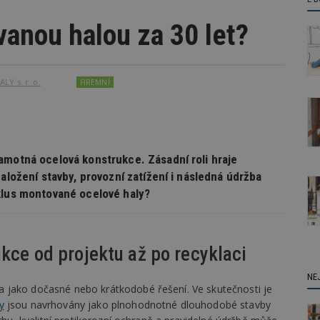
vanou halou za 30 let?
Y s. r. o.
FIREMNÍ
amotná ocelová konstrukce. Zásadní roli hraje
aložení stavby, provozní zatížení i následná údržba
klus montované ocelové haly?
ukce od projektu až po recyklaci
NE
a jako dočasné nebo krátkodobé řešení. Ve skutečnosti je
y
jsou navrhovány jako plnohodnotné dlouhodobé stavby