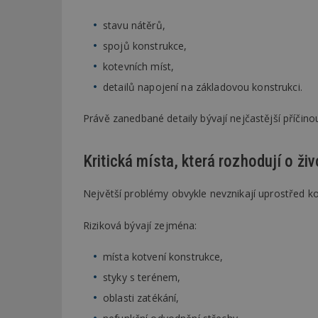
stavu nátěrů,
Název
Provider
Pr
Název
spojů konstrukce,
Název
/
D
Název
_hjSessionUser_1
Doména
kotevních míst,
test
.m
tu
_gid
CMID
Google
detailů napojení na základovou konstrukci.
LLC
Gdyn
mobile
ww
.estav.cz
Právě zanedbané detaily bývají nejčastější příčino
_ga
TDID
Google
sssp_session
c
.e
LLC
.estav.cz
ui
Kritická místa, která rozhodují o živ
VISITOR_INFO1_LI
cct
_hjSession_170189
Největší problémy obvykle nevznikají uprostřed kon
Gtest
uid
Riziková bývají zejména:
C
místa kotvení konstrukce,
test_cookie
bm2uu
styky s terénem,
cct
oblasti zatékání,
id
ibbid