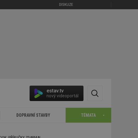
DISKUZE
estav.tv
nový videoportál
DOPRAVNÍ STAVBY
TÉMATA
BOOK: PŘÍRUČKY ZDARMA!