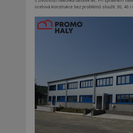
s životností několika desítek let. Při správném ná
ocelová konstrukce bez problémů sloužit 30, 40 i v