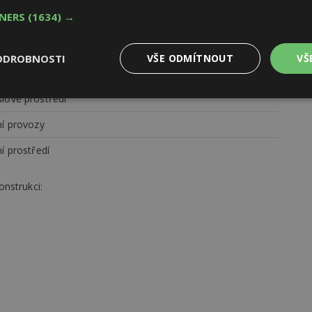
TNERS
(1634) →
ODROBNOSTI
VŠE ODMÍTNOUT
VŠ
rostory
lové prostředí
Výkonové
Soubory cílení
Funkční
y
soubory
soubory
ní provozy
í prostředí
nstrukci:
oubory
Výkonové soubory
Soubory cílení
Funkční soubory
Ne
ry cookie umožňují základní funkce webových stránek, jako je přihlášení uživatele
e bez nezbytně nutných souborů cookie správně používat.
Provider
/
Vyprší
Popis
Doména
geviewSample
2
Tento soubor cookie je nastaven tak, 
Hotjar Ltd
minuty
Hotjar o tom, zda je tento návštěvník 
www.estav.cz