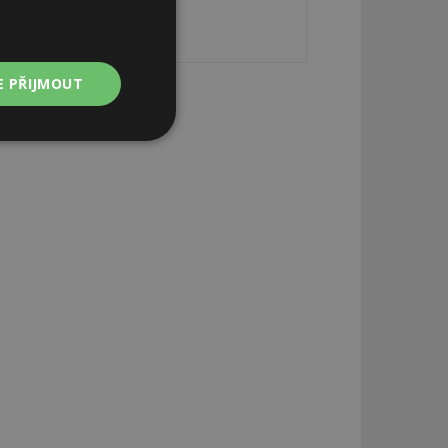
E PŘIJMOUT
Nezařazené
soubory
zařazené soubory
 a správa účtu.
aby informoval
zahrnut do