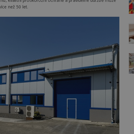
vrhu, kvalitní protikorozní ochraně a pravidelné údržbě může
íce než 50 let.