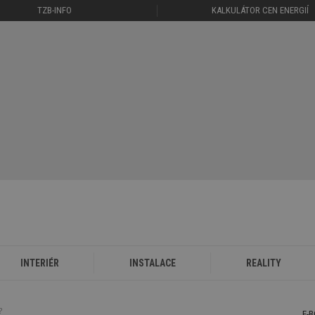
TZB-INFO
KALKULÁTOR CEN ENERGIÍ
INTERIÉR
INSTALACE
REALITY
?
E-