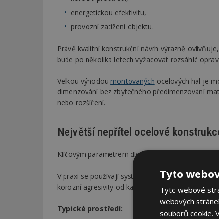
energetickou efektivitu,
provozní zatížení objektu.
Právě kvalitní konstrukční návrh výrazně ovlivňuje
bude po několika letech vyžadovat rozsáhlé oprav
Velkou výhodou
montovaných
ocelových hal je m
dimenzování bez zbytečného předimenzování mate
nebo rozšíření.
Největší nepřítel ocelové konstruk
Klíčovým parametrem dlouhodobé životnosti ocelov
Tyto webov
V praxi se používají systémy protikorozní ochrany
korozní agresivity od kategorií C1 až po CX.
Tyto webové strán
webových stránek
Typické prostředí:
souborů cookie.
V