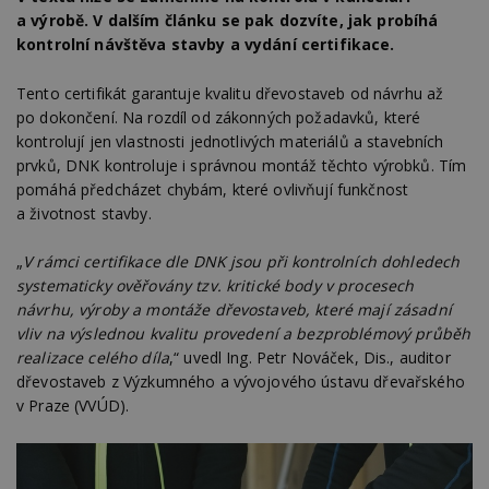
a výrobě. V dalším článku se pak dozvíte, jak probíhá
kontrolní návštěva stavby a vydání certifikace.
Tento certifikát garantuje kvalitu dřevostaveb od návrhu až
po dokončení. Na rozdíl od zákonných požadavků, které
kontrolují jen vlastnosti jednotlivých materiálů a stavebních
prvků, DNK kontroluje i správnou montáž těchto výrobků. Tím
pomáhá předcházet chybám, které ovlivňují funkčnost
a životnost stavby.
„
V rámci certifikace dle DNK jsou při kontrolních dohledech
systematicky ověřovány tzv. kritické body v procesech
návrhu, výroby a montáže dřevostaveb, které mají zásadní
vliv na výslednou kvalitu provedení a bezproblémový průběh
realizace celého díla
,“ uvedl Ing. Petr Nováček, Dis., auditor
dřevostaveb z Výzkumného a vývojového ústavu dřevařského
v Praze (VVÚD).