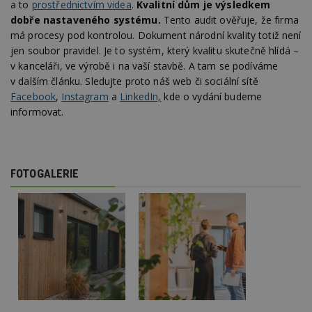
a to
prostřednictvím videa
.
Kvalitní dům je výsledkem
Go
da
dobře nastaveného systému.
Tento audit ověřuje, že firma
kó
má procesy pod kontrolou. Dokument národní kvality totiž není
Po
lz
jen soubor pravidel. Je to systém, který kvalitu skutečně hlídá –
z
nu
v kanceláři, ve výrobě i na vaší stavbě. A tam se podíváme
be
v dalším článku. Sledujte proto náš web či sociální sítě
sk
f
Facebook
,
Instagram
a
LinkedIn,
kde o vydání budeme
s
informovat.
ná
je
kt
id
p
ú
An
FOTOGALERIE
id
www.estav.cz
1 rok
T
co
po
vy
se
_hjFirstSeen
29
S
Hotjar Ltd
minut
je
.estav.cz
54
ab
sekund
sl
ce
pr
po