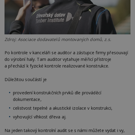
Nezbytně nutné soubory cookie umožňují základní
funkce webových stránek, jako je přihlášení
uživatele a správa účtu. Webové stránky nelze bez
nezbytně nutných souborů cookie správně
používat.
Provider
/
Název
Vyprší
P
Zdroj: Asociace dodavatelů montovaných domů, z.s.
Doména
_hjIncludedInPageviewSample
2
T
Hotjar Ltd
Po kontrole v kanceláři se auditor a zástupce firmy přesouvají
minuty
co
www.estav.cz
na
do výrobní haly. Tam auditor vytahuje měřicí přístroje
ab
Ho
a přechází k fyzické kontrole realizované konstrukce.
zd
ná
z
Důležitou součástí je
vz
d
l
provedení konstrukčních prvků dle prováděcí
z
dokumentace,
st
w
celistvost tepelné a akustické izolace v konstrukci,
_dc_gtm_UA-53599847-1
.estav.cz
53
T
sekund
co
vyhovující vlhkost dřeva aj.
př
w
po
Na jeden takový kontrolní audit se s námi můžete vydat i vy,
S