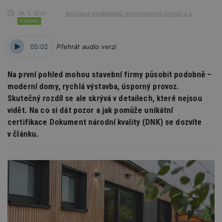
29. 5. 2026
Asociace dodavatelů montovaných domů, z.s.
FIREMNÍ
05:02
Přehrát audio verzi
Na první pohled mohou stavební firmy působit podobně –
moderní domy, rychlá výstavba, úsporný provoz.
Skutečný rozdíl se ale skrývá v detailech, které nejsou
vidět. Na co si dát pozor a jak pomůže unikátní
certifikace Dokument národní kvality (DNK) se dozvíte
v článku.