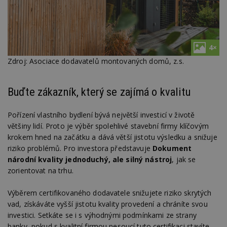
4×
Zdroj: Asociace dodavatelů montovaných domů, z.s.
Buďte zákazník, který se zajímá o kvalitu
Pořízení vlastního bydlení bývá největší investicí v životě
většiny lidí. Proto je výběr spolehlivé stavební firmy klíčovým
krokem hned na začátku a dává větší jistotu výsledku a snižuje
riziko problémů. Pro investora představuje
Dokument
národní kvality jednoduchý, ale silný nástroj
, jak se
zorientovat na trhu.
Výběrem certifikovaného dodavatele snižujete riziko skrytých
vad, získáváte vyšší jistotu kvality provedení a chráníte svou
investici. Setkáte se i s výhodnými podmínkami ze strany
banky, pokud s kvalitní firmou nesoucí tuto certifikaci stavíte.