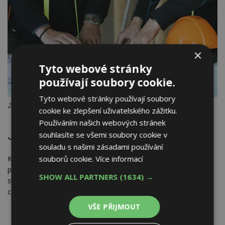
×
Tyto webové stránky
používají soubory cookie.
Tyto webové stránky používají soubory
Zdroj: Asociace dodavatelů montovaných domů, z.s.
cookie ke zlepšení uživatelského zážitku.
Používáním našich webových stránek
Jak vypadá kontrola v kanceláři a výrobě
souhlasíte se všemi soubory cookie v
souladu s našimi zásadami používání
souborů cookie.
Více informací
Každá kontrola certifikace začíná ve firemní kanceláři. Auditor
přijíždí s tzv. kontrolním dotazníkem, který se zástupcem
SHOW ALL PARTNERS
(1634) →
stavební firmy prochází a kontroluje plnění desítek požadavků
certifikace. Jde o ověření, zda má firma například
VŠE PŘIJMOUT
zpracovanou knihovnu detailů dle požadavků certifikátu,