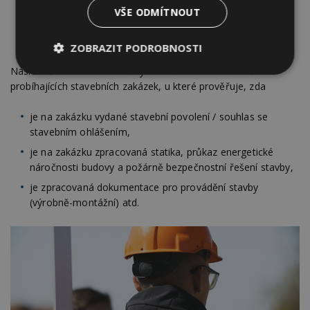
zpracován koncept vzduchotěsnosti a hydroizolace,
VŠE ODMÍTNOUT
provádí kontrolní měření průvzdušnosti (tzv. Blower-door
test) atd.
ZOBRAZIT PODROBNOSTI
Následně auditor náhodně vybírá některou z aktuálně
Nezbytně
Výkonové
Soubory
probíhajících stavebních zakázek, u které prověřuje, zda
nutné
soubory
cílení
soubory
je na zakázku vydané stavební povolení / souhlas se
stavebním ohlášením,
je na zakázku zpracovaná statika, průkaz energetické
Funkční soubory
Nezařazené
soubory
náročnosti budovy a požárně bezpečnostní řešení stavby,
je zpracovaná dokumentace pro provádění stavby
(výrobně-montážní) atd.
Nezbytně nutné soubory
Výkonové soubory
Soubory cílení
Funkční soubory
Nezařazené soubory