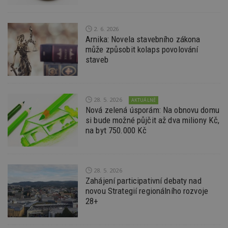
S
Go
da
kó
2. 6. 2026
Po
Arnika: Novela stavebního zákona
lz
z
může způsobit kolaps povolování
nu
staveb
be
sk
f
s
ná
je
28. 5. 2026
AKTUÁLNĚ
kt
Nová zelená úsporám: Na obnovu domu
id
si bude možné půjčit až dva miliony Kč,
p
ú
na byt 750.000 Kč
An
id
www.estav.cz
1 rok
T
co
po
vy
28. 5. 2026
se
Zahájení participativní debaty nad
novou Strategií regionálního rozvoje
_hjFirstSeen
29
S
Hotjar Ltd
minut
je
.estav.cz
28+
54
ab
sekund
sl
ce
pr