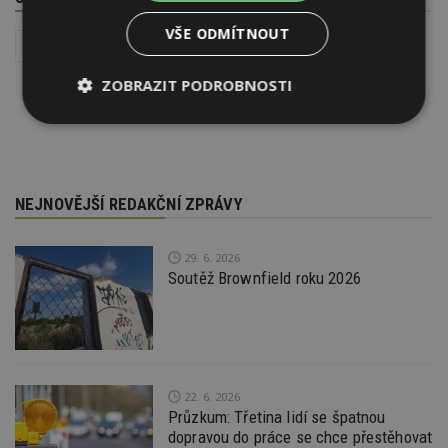
VŠE ODMÍTNOUT
Instalace - TZB
Interiér
ZOBRAZIT PODROBNOSTI
Nezbytně
Výkonové
Soubory
nutné
soubory
cílení
soubory
NEJNOVĚJŠÍ REDAKČNÍ ZPRÁVY
Funkční soubory
Nezařazené
soubory
29. 6. 2026
Soutěž Brownfield roku 2026
Nezbytně nutné soubory
22. 6. 2026
Průzkum: Třetina lidí se špatnou
Výkonové soubory
Soubory cílení
dopravou do práce se chce přestěhovat