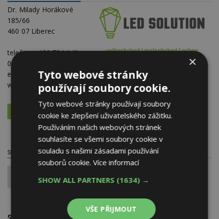
Dr. Milady Horákové
185/66
460 07 Liberec
telefon:
+420 734 140
×
099
Tyto webové stránky
e-mail:
info@ledsolution.cz
web:
eshop.ledsolution.cz
používají soubory cookie.
Tyto webové stránky používají soubory
VÍCE O FIRMĚ
VYŽÁDAT DALŠÍ INFORMACE
cookie ke zlepšení uživatelského zážitku.
Používáním našich webových stránek
souhlasíte se všemi soubory cookie v
souladu s našimi zásadami používání
SDÍLET / HODNOTIT TENTO ČLÁNEK
souborů cookie.
Více informací
0
SHOW ALL PARTNERS
(1634) →
VŠE PŘIJMOUT
SOUVISEJÍCÍ TÉMATA