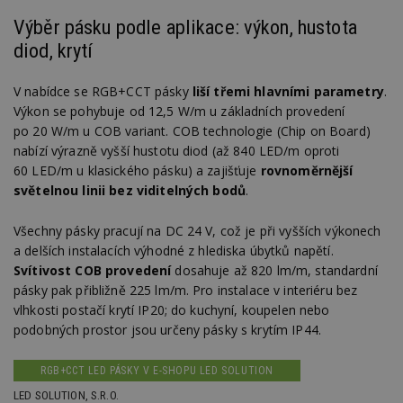
Výběr pásku podle aplikace: výkon, hustota
diod, krytí
V nabídce se RGB+CCT pásky
liší třemi hlavními parametry
.
Výkon se pohybuje od 12,5 W/m u základních provedení
po 20 W/m u COB variant. COB technologie (Chip on Board)
nabízí výrazně vyšší hustotu diod (až 840 LED/m oproti
60 LED/m u klasického pásku) a zajišťuje
rovnoměrnější
světelnou linii bez viditelných bodů
.
Všechny pásky pracují na DC 24 V, což je při vyšších výkonech
a delších instalacích výhodné z hlediska úbytků napětí.
Svítivost COB provedení
dosahuje až 820 lm/m, standardní
pásky pak přibližně 225 lm/m. Pro instalace v interiéru bez
vlhkosti postačí krytí IP20; do kuchyní, koupelen nebo
podobných prostor jsou určeny pásky s krytím IP44.
RGB+CCT LED PÁSKY V E-SHOPU LED SOLUTION
LED SOLUTION, S.R.O.