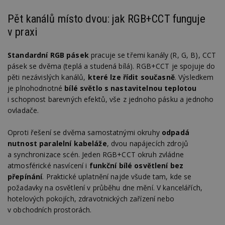
Pět kanálů místo dvou: jak RGB+CCT funguje
v praxi
Standardní RGB pásek
pracuje se třemi kanály (R, G, B), CCT
pásek se dvěma (teplá a studená bílá). RGB+CCT je spojuje do
pěti nezávislých kanálů,
které lze řídit současně
. Výsledkem
je plnohodnotné
bílé světlo s nastavitelnou teplotou
i schopnost barevných efektů, vše z jednoho pásku a jednoho
ovladače.
Oproti řešení se dvěma samostatnými okruhy
odpadá
nutnost paralelní kabeláže
, dvou napájecích zdrojů
a synchronizace scén. Jeden RGB+CCT okruh zvládne
atmosférické nasvícení i
funkční bílé osvětlení bez
přepínání
. Praktické uplatnění najde všude tam, kde se
požadavky na osvětlení v průběhu dne mění. V kancelářích,
hotelových pokojích, zdravotnických zařízení nebo
v obchodních prostorách.