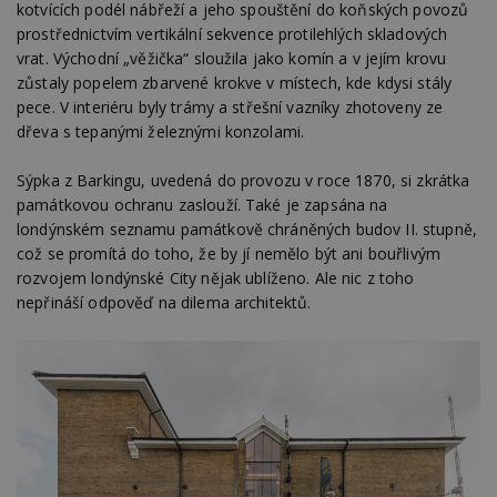
kotvících podél nábřeží a jeho spouštění do koňských povozů
prostřednictvím vertikální sekvence protilehlých skladových
vrat. Východní „věžička“ sloužila jako komín a v jejím krovu
zůstaly popelem zbarvené krokve v místech, kde kdysi stály
pece. V interiéru byly trámy a střešní vazníky zhotoveny ze
dřeva s tepanými železnými konzolami.
Sýpka z Barkingu, uvedená do provozu v roce 1870, si zkrátka
památkovou ochranu zaslouží. Také je zapsána na
londýnském seznamu památkově chráněných budov II. stupně,
což se promítá do toho, že by jí nemělo být ani bouřlivým
rozvojem londýnské City nějak ublíženo. Ale nic z toho
nepřináší odpověď na dilema architektů.