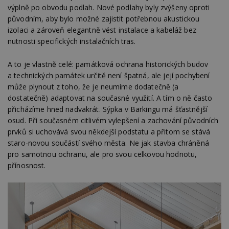
výplně po obvodu podlah. Nové podlahy byly zvýšeny oproti
Provider
/
Název
Vyprší
P
původním, aby bylo možné zajistit potřebnou akustickou
Doména
izolaci a zároveň elegantně vést instalace a kabeláž bez
_hjIncludedInPageviewSample
2
T
Hotjar Ltd
nutnosti specifických instalačních tras.
minuty
co
www.estav.cz
na
ab
Ho
A to je vlastně celé: památková ochrana historických budov
zd
a technických památek určitě není špatná, ale její pochybení
ná
z
může plynout z toho, že je neumíme dodatečně (a
vz
dostatečně) adaptovat na současné využití. A tím o ně často
d
l
přicházíme hned nadvakrát. Sýpka v Barkingu má šťastnější
z
osud. Při současném citlivém vylepšení a zachování původních
st
w
prvků si uchovává svou někdejší podstatu a přitom se stává
_dc_gtm_UA-53599847-1
.estav.cz
53
T
staro-novou součástí svého města. Ne jak stavba chráněná
sekund
co
pro samotnou ochranu, ale pro svou celkovou hodnotu,
př
w
přínosnost.
po
S
Go
da
kó
Po
lz
z
nu