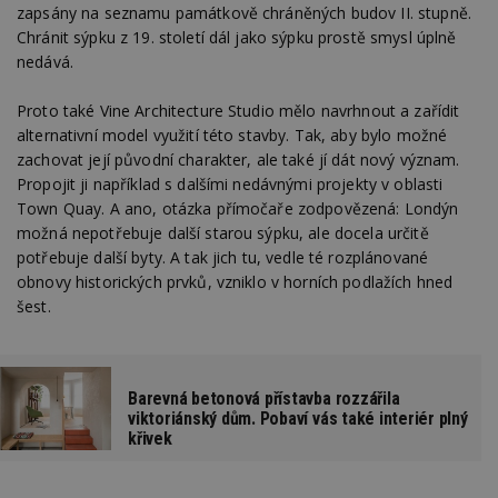
zapsány na seznamu památkově chráněných budov II. stupně.
Chránit sýpku z 19. století dál jako sýpku prostě smysl úplně
nedává.
Proto také Vine Architecture Studio mělo navrhnout a zařídit
alternativní model využití této stavby. Tak, aby bylo možné
zachovat její původní charakter, ale také jí dát nový význam.
Propojit ji například s dalšími nedávnými projekty v oblasti
Town Quay. A ano, otázka přímočaře zodpovězená: Londýn
možná nepotřebuje další starou sýpku, ale docela určitě
potřebuje další byty. A tak jich tu, vedle té rozplánované
obnovy historických prvků, vzniklo v horních podlažích hned
šest.
Barevná betonová přístavba rozzářila
viktoriánský dům. Pobaví vás také interiér plný
křivek