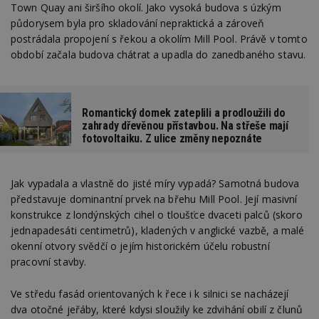
Town Quay ani širšího okolí. Jako vysoká budova s úzkým
půdorysem byla pro skladování nepraktická a zároveň
postrádala propojení s řekou a okolím Mill Pool. Právě v tomto
období začala budova chátrat a upadla do zanedbaného stavu.
Romantický domek zateplili a prodloužili do
zahrady dřevěnou přístavbou. Na střeše mají
fotovoltaiku. Z ulice změny nepoznáte
Jak vypadala a vlastně do jisté míry vypadá? Samotná budova
představuje dominantní prvek na břehu Mill Pool. Její masivní
konstrukce z londýnských cihel o tloušťce dvaceti palců (skoro
jednapadesáti centimetrů), kladených v anglické vazbě, a malé
okenní otvory svědčí o jejím historickém účelu robustní
pracovní stavby.
Ve středu fasád orientovaných k řece i k silnici se nacházejí
dva otočné jeřáby, které kdysi sloužily ke zdvihání obilí z člunů