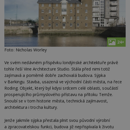
24×
Foto: Nicholas Worley
Ve svém nedávném příspěvku londýnské architektuře právě
tohle řeší Vine Architecture Studio. Stála před nimi totiž
zajímavá a poměrně dobře zachovalá budova. Sýpka
v Barkingu. Stavba, usazená ve východní části města, na řece
Roding. Objekt, který byl kdysi srdcem celé oblasti, součástí
prosperujícího průmyslového přístavu na přítoku Temže.
Snoubí se v tom historie města, technická zajímavost,
architektura i trocha kultury.
Jenže jakmile sýpka přestala plnit svou původní výrobní
a zpracovatelskou funkci, budova již nepřispívala k životu