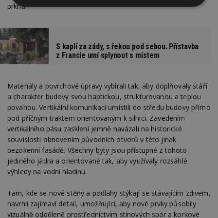
prkna.
Nezbytně
Výkonové
Soubory
nutné
soubory
cílení
soubory
S kaplí za zády, s řekou pod sebou. Přístavba
z Francie umí splynout s místem
Funkční soubory
Nezařazené
soubory
Materiály a povrchové úpravy vybírali tak, aby doplňovaly stáří
a charakter budovy svou haptickou, strukturovanou a teplou
povahou. Vertikální komunikaci umístili do středu budovy přímo
pod příčným traktem orientovaným k silnici. Zavedením
vertikálního pásu zasklení jemně navázali na historické
Nezbytně nutné soubory
souvislosti obnovením původních otvorů v této jinak
bezokenní fasádě. Všechny byty jsou přístupné z tohoto
Výkonové soubory
Soubory cílení
jediného jádra a orientované tak, aby využívaly rozsáhlé
Funkční soubory
Nezařazené soubory
výhledy na vodní hladinu.
Nezbytně nutné soubory cookie umožňují základní
funkce webových stránek, jako je přihlášení
Tam, kde se nové stěny a podlahy stýkají se stávajícím zdivem,
uživatele a správa účtu. Webové stránky nelze bez
navrhli zajímaví detail, umožňující, aby nové prvky působily
nezbytně nutných souborů cookie správně
vizuálně odděleně prostřednictvím stínových spár a korkové
používat.