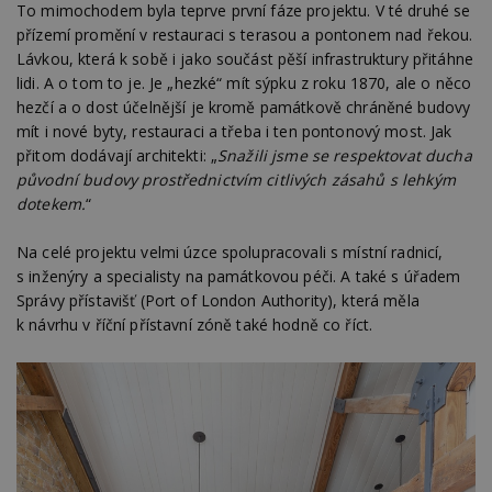
To mimochodem byla teprve první fáze projektu. V té druhé se
přízemí promění v restauraci s terasou a pontonem nad řekou.
Lávkou, která k sobě i jako součást pěší infrastruktury přitáhne
lidi. A o tom to je. Je „hezké“ mít sýpku z roku 1870, ale o něco
hezčí a o dost účelnější je kromě památkově chráněné budovy
mít i nové byty, restauraci a třeba i ten pontonový most. Jak
přitom dodávají architekti: „
Snažili jsme se respektovat ducha
původní budovy prostřednictvím citlivých zásahů s lehkým
dotekem.
“
Na celé projektu velmi úzce spolupracovali s místní radnicí,
s inženýry a specialisty na památkovou péči. A také s úřadem
Správy přístavišť (Port of London Authority), která měla
k návrhu v říční přístavní zóně také hodně co říct.