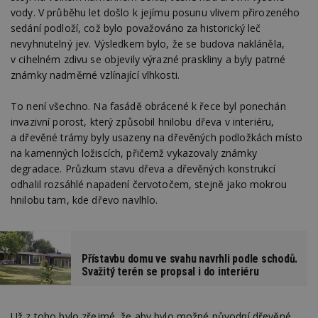
vody. V průběhu let došlo k jejímu posunu vlivem přirozeného
sedání podloží, což bylo považováno za historický leč
nevyhnutelný jev. Výsledkem bylo, že se budova nakláněla,
v cihelném zdivu se objevily výrazné praskliny a byly patrné
známky nadměrné vzlínající vlhkosti.
To není všechno. Na fasádě obrácené k řece byl ponechán
invazivní porost, který způsobil hnilobu dřeva v interiéru,
a dřevěné trámy byly usazeny na dřevěných podložkách místo
na kamenných ložiscích, přičemž vykazovaly známky
degradace. Průzkum stavu dřeva a dřevěných konstrukcí
odhalil rozsáhlé napadení červotočem, stejně jako mokrou
hnilobu tam, kde dřevo navlhlo.
Přístavbu domu ve svahu navrhli podle schodů.
Svažitý terén se propsal i do interiéru
Už z toho bylo zřejmé, že aby bylo možné původní dřevěné