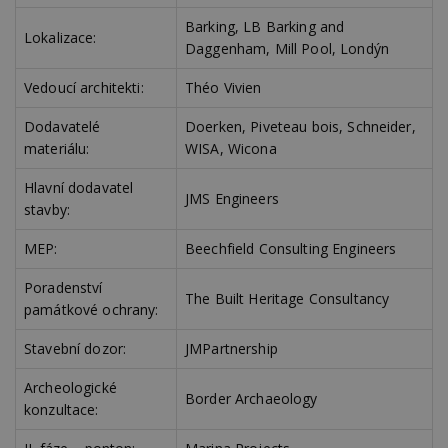
minut
je
.estav.cz
54
ab
Barking, LB Barking and
sekund
sl
Lokalizace:
ce
Daggenham, Mill Pool, Londýn
pr
po
N
Vedoucí architekti:
Théo Vivien
ž
id
Dodavatelé
Doerken, Piveteau bois, Schneider,
i
materiálu:
WISA, Wicona
counter
www.estav.cz
29
T
minut
co
53
po
Hlavní dodavatel
JMS Engineers
sekund
vy
stavby:
se
__gfp_64b
1 rok
Je
Google LLC
MEP:
Beechfield Consulting Engineers
so
.estav.cz
kt
sp
Poradenství
da
The Built Heritage Consultancy
památkové ochrany:
c
n
w
Stavební dozor:
JMPartnership
Archeologické
Border Archaeology
konzultace:
Název
Provider
/
Doména
Vyprší
Provider
/