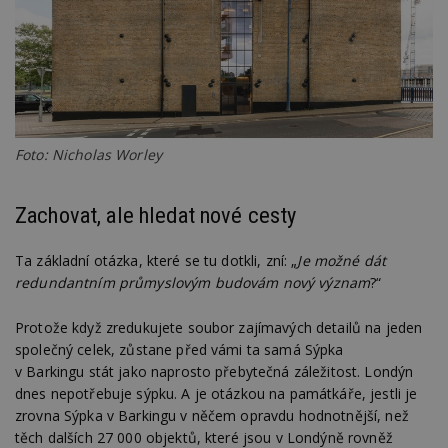
Foto: Nicholas Worley
Zachovat, ale hledat nové cesty
Ta základní otázka, které se tu dotkli, zní: „
Je možné dát
redundantním průmyslovým budovám nový význam
?“
Protože když zredukujete soubor zajímavých detailů na jeden
společný celek, zůstane před vámi ta samá Sýpka
v Barkingu stát jako naprosto přebytečná záležitost. Londýn
dnes nepotřebuje sýpku. A je otázkou na památkáře, jestli je
zrovna Sýpka v Barkingu v něčem opravdu hodnotnější, než
těch dalších 27 000 objektů, které jsou v Londýně rovněž