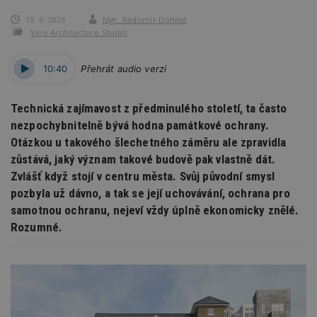
15. 6. 2026
Mgr. Radomír Dohnal
Vine Architecture Studio
10:40
Přehrát audio verzi
Technická zajímavost z předminulého století, ta často
nezpochybnitelně bývá hodna památkové ochrany.
Otázkou u takového šlechetného záměru ale zpravidla
zůstává, jaký význam takové budově pak vlastně dát.
Zvlášť když stojí v centru města. Svůj původní smysl
pozbyla už dávno, a tak se její uchovávání, ochrana pro
samotnou ochranu, nejeví vždy úplně ekonomicky znělé.
Rozumné.