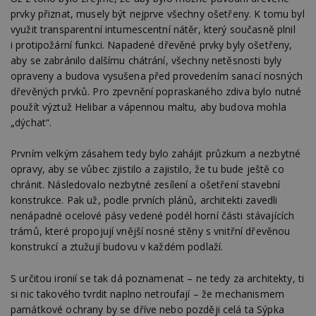
prvky přiznat, musely být nejprve všechny ošetřeny. K tomu byl
využit transparentní intumescentní nátěr, který současně plnil
i protipožární funkci. Napadené dřevěné prvky byly ošetřeny,
aby se zabránilo dalšímu chátrání, všechny netěsnosti byly
opraveny a budova vysušena před provedením sanací nosných
dřevěných prvků. Pro zpevnění popraskaného zdiva bylo nutné
použít výztuž Helibar a vápennou maltu, aby budova mohla
„dýchat“.
Prvním velkým zásahem tedy bylo zahájit průzkum a nezbytné
opravy, aby se vůbec zjistilo a zajistilo, že tu bude ještě co
chránit. Následovalo nezbytné zesílení a ošetření stavební
konstrukce. Pak už, podle prvních plánů, architekti zavedli
nenápadné ocelové pásy vedené podél horní části stávajících
trámů, které propojují vnější nosné stěny s vnitřní dřevěnou
konstrukcí a ztužují budovu v každém podlaží.
S určitou ironií se tak dá poznamenat – ne tedy za architekty, ti
si nic takového tvrdit naplno netroufají – že mechanismem
památkové ochrany by se dříve nebo později celá ta Sýpka