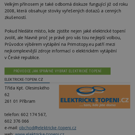
Velkým přínosem je také odborná diskuze fungující již od roku
2008, která obsahuje stovky vyřešených dotazů a cenných
zkušeností.
Pokud hledáte místo, kde zjistíte nejen jaké elektrické topení
zvolit, ale hlavně proč je právě pro vás tou nejlepší volbou,
Průvodce výběrem vytápění na Primotopy.eu patří mezi
nejkomplexnější zdroje informací o elektrickém vytápění
v České republice.
PRŮVODCE JAK SPRÁVNĚ VYBRAT ELEKTRICKÉ TOPENÍ
ELEKTRICKE-TOPENI.CZ
Třída Kpt. Olesinského
62
261 01 Příbram
telefon:
602 174 567,
602 376 066
e-mail:
obchod@elektricke-topeni.cz
web:
www.elektricke-topeni.cz