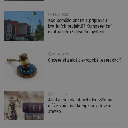
používat.
Provider
/
16. 6. 2026
Název
Vyprší
P
Doména
Kdo pomůže obcím s přípravou
_hjIncludedInPageviewSample
2
T
kvalitních projektů? Kompetenční
Hotjar Ltd
minuty
co
www.estav.cz
centrum družstevního bydlení
na
ab
Ho
zd
ná
z
10. 6. 2026
vz
Chcete si založit evropské „eseróčko“?
d
l
z
st
w
_dc_gtm_UA-53599847-1
.estav.cz
53
T
sekund
co
př
2. 6. 2026
w
Arnika: Novela stavebního zákona
po
může způsobit kolaps povolování
S
Go
staveb
da
kó
Po
lz