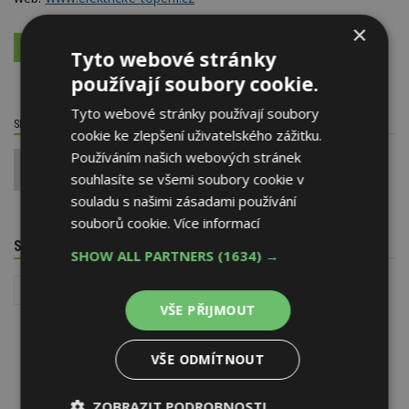
×
VÍCE O FIRMĚ
VYŽÁDAT DALŠÍ INFORMACE
Tyto webové stránky
používají soubory cookie.
Tyto webové stránky používají soubory
SDÍLET / HODNOTIT TENTO ČLÁNEK
cookie ke zlepšení uživatelského zážitku.
Používáním našich webových stránek
0
souhlasíte se všemi soubory cookie v
souladu s našimi zásadami používání
souborů cookie.
Více informací
SOUVISEJÍCÍ TÉMATA
SHOW ALL PARTNERS
(1634) →
Instalace - TZB
Vytápění domu a zdroje tepla
VŠE PŘIJMOUT
VŠE ODMÍTNOUT
ZOBRAZIT PODROBNOSTI