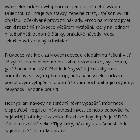
Výběr elektrického vytápění není jen o ceně nebo výkonu.
Důležitou roli hraje typ stavby, tepelné ztráty, způsob využití
objektu i očekávané provozní náklady. Proto na Primotopy.eu
vznikl rozsáhlý Průvodce výběrem vytápění, který na jednom
místě přináší odborné články, praktické návody, videa
i zkušenosti z reálných instalací.
Průvodce vás krok za krokem dovede k ideálnímu řešení – ať
už vybíráte topení pro novostavbu, rekonstrukci, byt, chatu,
garáž nebo kancelář. Přehledně vysvětluje rozdíly mezi
přímotopy, sálavými přímotopy, infrapanely i elektrickým
podlahovým vytápěním a pomůže vám pochopit jejich výhody,
nevýhody i vhodné použití.
Nechybí ani návody na správný návrh vytápění, informace
o spotřebě, regulaci, návratnosti investice nebo odpovědi na
nejčastější otázky zákazníků. Praktické tipy doplňuje VIDEO
rádce a rozsáhlá sekce Tipy, triky, návody a zkušenosti, kde
najdete ověřené rady z praxe.