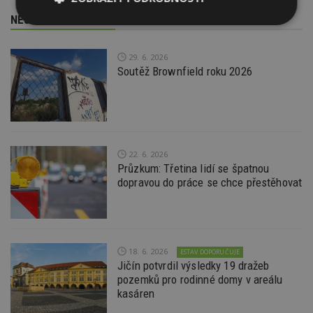
NEJNOVĚJŠÍ REDAKČNÍ ZPRÁVY
Nezbytně
Výkonové
Soubory
nutné
soubory
cílení
soubory
29. 6. 2026
Soutěž Brownfield roku 2026
Funkční soubory
Nezařazené
soubory
22. 6. 2026
Průzkum: Třetina lidí se špatnou
dopravou do práce se chce přestěhovat
Nezbytně nutné soubory
Výkonové soubory
Soubory cílení
18. 6. 2026
Funkční soubory
Nezařazené soubory
ESTAV DOPORUČUJE
Jičín potvrdil výsledky 19 dražeb
Nezbytně nutné soubory cookie umožňují základní
pozemků pro rodinné domy v areálu
funkce webových stránek, jako je přihlášení
kasáren
uživatele a správa účtu. Webové stránky nelze bez
nezbytně nutných souborů cookie správně