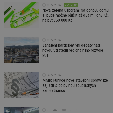
z
nu
28. 5. 2026
AKTUÁLNĚ
be
Nová zelená úsporám: Na obnovu domu
sk
si bude možné půjčit až dva miliony Kč,
f
s
na byt 750.000 Kč
ná
je
kt
id
p
28. 5. 2026
ú
An
Zahájení participativní debaty nad
novou Strategií regionálního rozvoje
id
www.estav.cz
1 rok
T
co
28+
po
vy
se
_hjFirstSeen
29
S
Hotjar Ltd
14. 5. 2026
minut
je
.estav.cz
54
ab
MMR: Funkce nové stavební správy lze
sekund
sl
zajistit s polovinou současných
ce
zaměstnanců
pr
po
N
ž
id
i
5. 5. 2026
Firemní