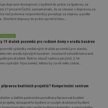
vzorkování dat definovaného limitem z
važuje dopravní dostupnost z bydlení do práce za špatnou, se
vašeho webu.
kem 37 procent Čechů zaznamenalo, že se situace s dopravou za
847-1
.estav.cz
53
Tento soubor cookie je přidružen k w
 více než polovina respondentů ji považuje za stejnou a podle
sekund
Správce značek Google k načtení dalšíc
ila. Zhoršení dopravy do práce oproti loňsku…
stránku. Pokud je použit, lze jej považ
nutný, protože bez něj jiné skripty ne
správně. Konec názvu je jedinečné číslo
identifikátorem přidruženého účtu Goog
DOPORUČUJE
www.estav.cz
1 rok
Tento soubor cookie se používá k vytvá
uživatele
edky 19 dražeb pozemků pro rodinné domy v areálu kasáren
29
Soubor cookie je nastaven tak, aby Hot
Hotjar Ltd
s potvrdili výsledky nedávných dražeb pozemků pro stavbu
minut
začátek cesty uživatele pro celkový poče
.estav.cz
ktivním areálu bývalých kasáren. Současně schválili takzvané
54
Neobsahuje žádné identifikovatelné in
sekund
ěšnými dražiteli. Řekl to mluvčí radnice Jan Jireš. Z 34
mci vydražili 19 pozemků. Město by za ně mělo získat…
onInProgress
29
Soubor cookie je nastaven tak, aby Hot
Hotjar Ltd
minut
začátek cesty uživatele pro celkový poče
.estav.cz
54
Neobsahuje žádné identifikovatelné in
sekund
www.estav.cz
29
Tento soubor cookie se používá k vytvá
minut
uživatele
přípravou kvalitních projektů? Kompetenční centrum
53
í
sekund
ěstům a dalším partnerům pomáhat připravovat kvalitní
1 rok
Jedná se o soubor cookie, který slouží k
Google LLC
dalších souborů cookie návštěvníkem 
.estav.cz
é projekty dostupného bydlení a rozvíjet družstevní bydlení
ch forem bytového trhu vedle bydlení nájemního a vlastnického.