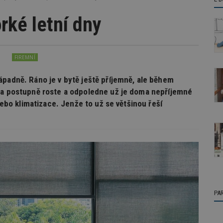
rké letní dny
FIREMNÍ
ápadně. Ráno je v bytě ještě příjemně, ale během
ota postupně roste a odpoledne už je doma nepříjemné
 nebo klimatizace. Jenže to už se většinou řeší
PA