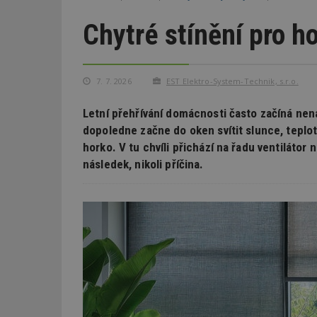
Chytré stínění pro ho
7. 7. 2026
EST Elektro-System-Technik, s.r.o.
Letní přehřívání domácnosti často začíná nen
dopoledne začne do oken svítit slunce, tepl
horko. V tu chvíli přichází na řadu ventilátor
následek, nikoli příčina.