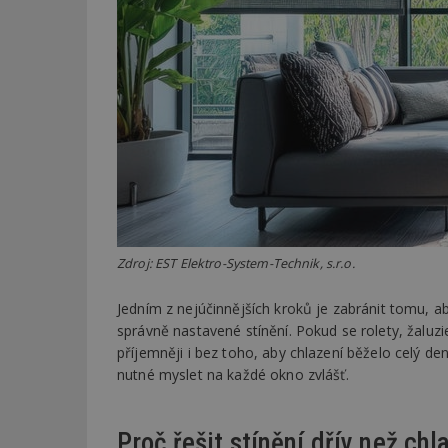
Zdroj: EST Elektro-System-Technik, s.r.o.
Jedním z nejúčinnějších kroků je zabránit tomu, a
správně nastavené stínění. Pokud se rolety, žal
příjemněji i bez toho, aby chlazení běželo celý d
nutné myslet na každé okno zvlášť.
Proč řešit stínění dřív než chl