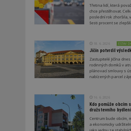
Třetina lidí, která po
chce přestěhovat. Cel
_dc_gtm_UA-53599
poslední rok zhoršila,
šesti procent se zlepš
18. 6. 2026
ESTAV 
id
Jičín potvrdil výsl
_hjFirstSeen
Zastupitelé Jičína dne
rodinných domků v atra
plánovací smlouvy s úsp
nabízených parcel záje
_hjAbsoluteSessi
16. 6. 2026
counter
Kdo pomůže obcím s 
družstevního bydlen
Centrum bude obcím, m
__gfp_64b
a ekonomicky udržiteln
jako jednu ze stabilní