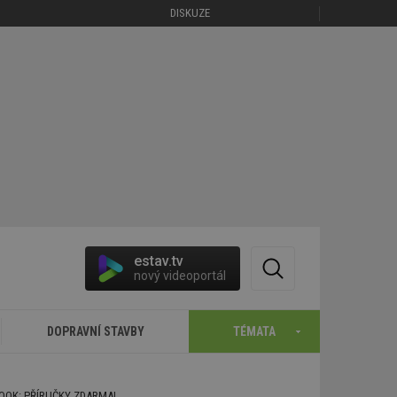
DISKUZE
estav.tv
nový videoportál
DOPRAVNÍ STAVBY
TÉMATA
BOOK: PŘÍRUČKY ZDARMA!