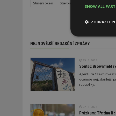
Stínění oken
Stavba
Instalace - TZB
Okn
SHOW ALL PAR
ZOBRAZIT P
Nezbytně
nutné soubor
NEJNOVĚJŠÍ REDAKČNÍ ZPRÁVY
29. 6. 2026
Soutěž Brownfield r
Agentura CzechInvest v
Nezbytně nutné s
oceňuje nejzdařilejší p
republiky.
Nezbytně nutné soubo
Webové stránky nelz
Název
22. 6. 2026
_hjIncludedInPa
Průzkum: Třetina li