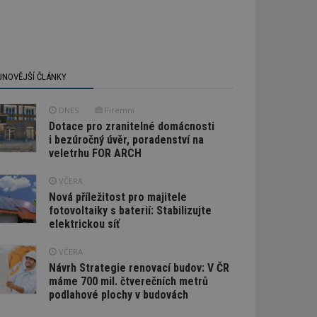
JNOVĚJŠÍ ČLÁNKY
DNES
Firemní
Dotace pro zranitelné domácnosti
i bezúročný úvěr, poradenství na
veletrhu FOR ARCH
VČERA
Nová příležitost pro majitele
fotovoltaiky s baterií: Stabilizujte
elektrickou síť
VČERA
Návrh Strategie renovací budov: V ČR
máme 700 mil. čtverečních metrů
podlahové plochy v budovách