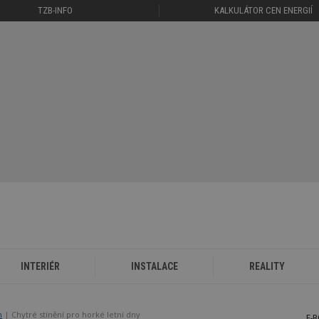
TZB-INFO
KALKULÁTOR CEN ENERGIÍ
INTERIÉR
INSTALACE
REALITY
n
Chytré stínění pro horké letní dny
E-