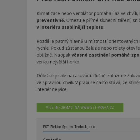
Klimatizace nebo ventilátor pomáhají až ve chvíli, 
preventivně
. Omezuje přímé sluneční záření, sni
v interiéru stabilnější teplotu
.
Rozdíl je patrný hlavně u místností orientovanýc
rychle. Pokud zůstanou žaluzie nebo rolety otevře
obtížné. Naopak
včasné zastínění pomáhá zpom
venku největší horko.
Důležité je ale načasování. Ručně zatažené žaluzi
ve správnou chvíli. V praxi se často stává, že stí
interiér nejvíce.
VÍCE INFORMACÍ NA WWW.EST-PRAHA.CZ
EST Elektro-System-Technik, s.r.o.
Centrála