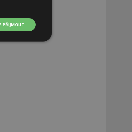
E PŘIJMOUT
Nezařazené
soubory
zařazené soubory
 a správa účtu.
aby informoval
zahrnut do