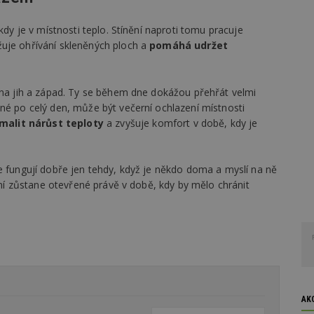
kdy je v místnosti teplo. Stínění naproti tomu pracuje
žuje ohřívání skleněných ploch a
pomáhá udržet
h na jih a západ. Ty se během dne dokážou přehřát velmi
né po celý den, může být večerní ochlazení místnosti
alit nárůst teploty
a zvyšuje komfort v době, kdy je
e fungují dobře jen tehdy, když je někdo doma a myslí na ně
nění zůstane otevřené právě v době, kdy by mělo chránit
AK