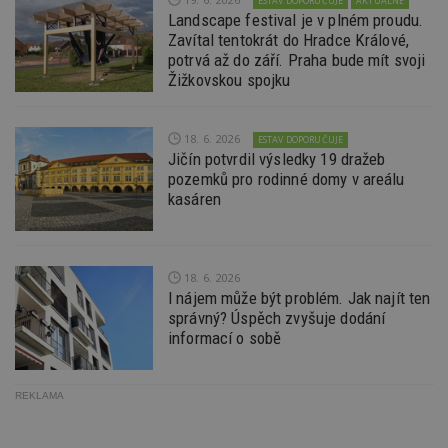
ESTAV DOPORUČUJE
AKTUÁLNĚ
54
ab
Landscape festival je v plném proudu.
sekund
sl
Zavítal tentokrát do Hradce Králové,
ce
pr
potrvá až do září. Praha bude mít svoji
po
Žižkovskou spojku
N
ž
id
i
18. 6. 2026
ESTAV DOPORUČUJE
_hjAbsoluteSessionInProgress
29
S
Hotjar Ltd
Jičín potvrdil výsledky 19 dražeb
minut
je
.estav.cz
pozemků pro rodinné domy v areálu
54
ab
sekund
sl
kasáren
ce
pr
po
N
ž
18. 6. 2026
id
i
I nájem může být problém. Jak najít ten
správný? Úspěch zvyšuje dodání
counter
www.estav.cz
29
T
informací o sobě
minut
co
53
po
sekund
vy
se
REKLAMA
__gfp_64b
1 rok
Je
Google LLC
so
.estav.cz
kt