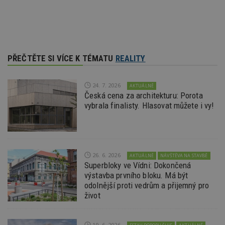
sekund
co
př
w
po
S
Go
da
kó
PŘEČTĚTE SI VÍCE K TÉMATU
REALITY
Po
lz
z
nu
24. 7. 2026
AKTUÁLNĚ
be
Česká cena za architekturu: Porota
sk
f
vybrala finalisty. Hlasovat můžete i vy!
s
ná
je
kt
id
p
ú
26. 6. 2026
AKTUÁLNĚ
NÁVŠTĚVA NA STAVBĚ
An
Superbloky ve Vídni: Dokončená
výstavba prvního bloku. Má být
id
www.estav.cz
1 rok
T
co
odolnější proti vedrům a přijemný pro
po
život
vy
se
_hjFirstSeen
29
S
Hotjar Ltd
minut
je
.estav.cz
19. 6. 2026