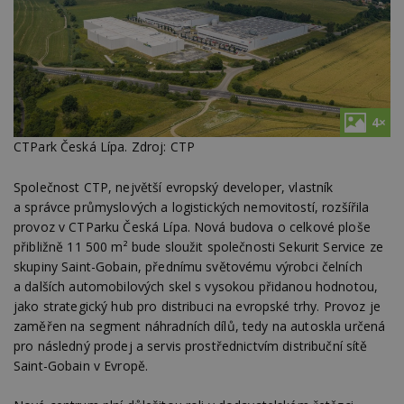
4×
CTPark Česká Lípa. Zdroj: CTP
Společnost CTP, největší evropský developer, vlastník
a správce průmyslových a logistických nemovitostí, rozšířila
provoz v CTParku Česká Lípa. Nová budova o celkové ploše
přibližně 11 500 m² bude sloužit společnosti Sekurit Service ze
skupiny Saint-Gobain, přednímu světovému výrobci čelních
a dalších automobilových skel s vysokou přidanou hodnotou,
jako strategický hub pro distribuci na evropské trhy. Provoz je
zaměřen na segment náhradních dílů, tedy na autoskla určená
pro následný prodej a servis prostřednictvím distribuční sítě
Saint-Gobain v Evropě.