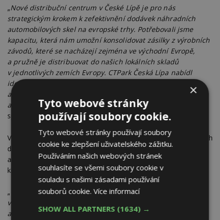
„
Nové distribuční centrum v České Lípě je pro nás
strategickým krokem k zefektivnění dodávek náhradních
automobilových skel na evropské trhy. Potřebovali jsme
kapacitu, která nám umožní konsolidovat zásilky z výrobních
závodů, které se nacházejí zejména ve východní Evropě,
a pružně je distribuovat do našich lokálních skladů
v jednotlivých zemích Evropy. CTPark Česká Lípa nabídl
ideální kombinaci dostupnosti, kvalitních prostor
×
a strategické polohy mezi našimi výrobními závody
Tyto webové stránky
a distribučními sklady
,“ uvádí Petr Lhoták, general manager
používají soubory cookie.
společnosti Sekurit Service.
Tyto webové stránky používají soubory
Volba České Lípy není pro velké hráče z oblasti automobilových
cookie ke zlepšení uživatelského zážitku.
dílů náhodná. Město leží v centru regionu s dlouhou tradicí
Používáním našich webových stránek
automobilového průmyslu a v blízkosti výrobních závodů
souhlasíte se všemi soubory cookie v
klíčových dodavatelů.
souladu s našimi zásadami používání
souborů cookie.
Více informací
„
Česká Lípa je přirozeným centrem pro automotive logistiku
v severních Čechách. Strategická poloha mezi Německem
SHOW ALL PARTNERS
(1634) →
a Polskem, blízkost klíčových výrobních závodů a kvalitní