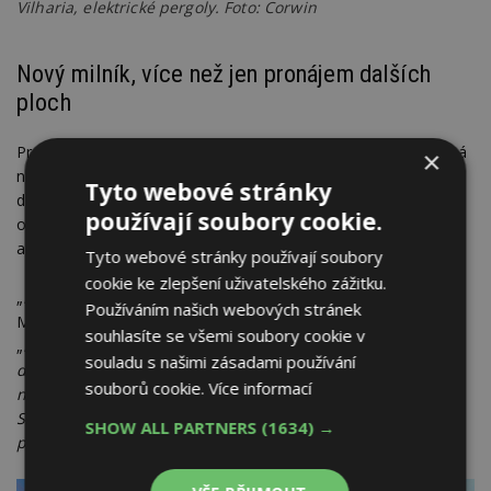
Vilharia, elektrické pergoly. Foto: Corwin
Nový milník, více než jen pronájem dalších
ploch
Pro developera projektu Vilharia, společnost Corwin, znamená
×
nový milník více než jen pronájem dalších ploch. Je zároveň
Tyto webové stránky
důkazem, že mezinárodní instituce a společnosti usilují
používají soubory cookie.
o energetickou nezávislost, nejvyšší ekologické standardy
a prostory, které se přizpůsobují novým způsobům práce.
Tyto webové stránky používají soubory
cookie ke zlepšení uživatelského zážitku.
„
Kancelář dnes už není jen stůl a židle
,“ zdůrazňuje Michal
Používáním našich webových stránek
Maco, ředitel společnosti Corwin ve Slovinsku, a dodává:
souhlasíte se všemi soubory cookie v
„
Firmy v boji o nové pracovní talenty soutěží s pohodlím
souladu s našimi zásadami používání
domácích kanceláří, a proto musí kancelářské budovy
souborů cookie.
Více informací
nabídnout něco výrazně lepšího. Vilharia je ve své třídě ve
Slovinsku jedinečná, díky čemuž přilákala tak významné
SHOW ALL PARTNERS
(1634) →
partnery.“