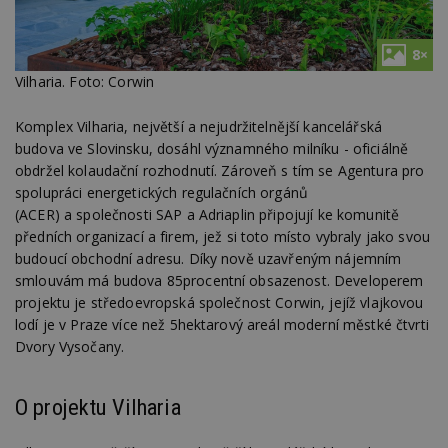
8×
Vilharia. Foto: Corwin
Komplex Vilharia, největší a nejudržitelnější kancelářská
budova ve Slovinsku, dosáhl významného milníku - oficiálně
obdržel kolaudační rozhodnutí. Zároveň s tím se Agentura pro
spolupráci energetických regulačních orgánů
(ACER) a společnosti SAP a Adriaplin připojují ke komunitě
předních organizací a firem, jež si toto místo vybraly jako svou
budoucí obchodní adresu. Díky nově uzavřeným nájemním
smlouvám má budova 85procentní obsazenost. Developerem
projektu je středoevropská společnost Corwin, jejíž vlajkovou
lodí je v Praze více než 5hektarový areál moderní městké čtvrti
Dvory Vysočany.
O projektu Vilharia