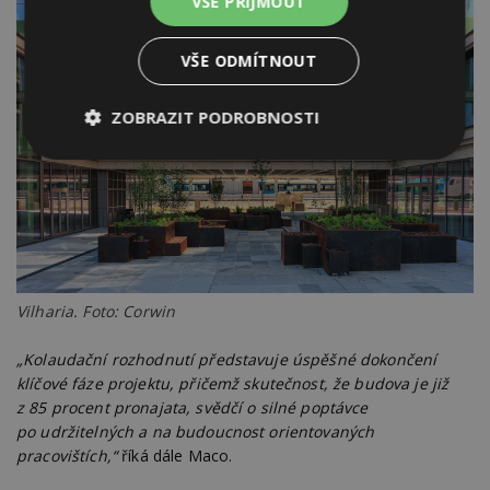
VŠE PŘIJMOUT
VŠE ODMÍTNOUT
ZOBRAZIT PODROBNOSTI
Nezbytně
Výkonové
Soubory
nutné
soubory
cílení
soubory
Funkční soubory
Nezařazené
soubory
Vilharia. Foto: Corwin
„Kolaudační rozhodnutí představuje úspěšné dokončení
klíčové fáze projektu, přičemž skutečnost, že budova je již
z 85 procent pronajata, svědčí o silné poptávce
po udržitelných a na budoucnost orientovaných
Nezbytně nutné soubory
pracovištích,“
říká dále Maco.
Výkonové soubory
Soubory cílení