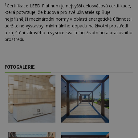
1
Certifikace LEED Platinum je nejvyšší celosvětová certifikace,
Funkční soubory
Nezařazené soubory
která potvrzuje, že budova pro své uživatele splňuje
Nezbytně nutné soubory cookie umožňují základní
nejpřísnější mezinárodní normy v oblasti energetické účinnosti,
funkce webových stránek, jako je přihlášení
udržitelné výstavby, minimálního dopadu na životní prostředí
uživatele a správa účtu. Webové stránky nelze bez
a zajištění zdravého a vysoce kvalitního životního a pracovního
nezbytně nutných souborů cookie správně
používat.
prostředí.
Provider
/
Název
Vyprší
P
Doména
_hjIncludedInPageviewSample
2
T
Hotjar Ltd
minuty
co
www.estav.cz
FOTOGALERIE
na
ab
Ho
zd
ná
z
vz
d
l
z
st
w
_dc_gtm_UA-53599847-1
.estav.cz
53
T
sekund
co
př