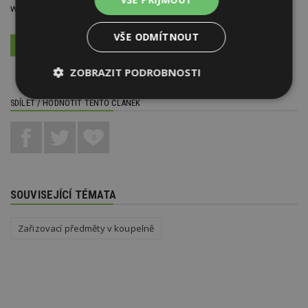
web:
www.ronalbathrooms.com/cs_CZ
VŠE ODMÍTNOUT
VÍCE O FIRMĚ
VYŽÁDAT DALŠÍ INFORMACE
ZOBRAZIT PODROBNOSTI
Nezbytně
Výkonové
Soubory
SDÍLET / HODNOTIT TENTO ČLÁNEK
nutné
soubory
cílení
soubory
0
Funkční soubory
Nezařazené
soubory
SOUVISEJÍCÍ TÉMATA
Zařizovací předměty v koupelně
Nezbytně nutné soubory
Výkonové soubory
Soubory cílení