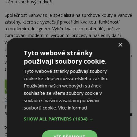
stěn a sprchových dveří.
Společnost SanSwiss je specialista na sprchové kouty a vanové
zástěny, které se vyznačují prvotřídní kvalitou, funkčností
a moderním designem. Výběr kvalitních materiálů, pečlivé
zpracování moderními výrobními procesy a následný další
vývoj zajišťují osvědčenou vysokou úroveň kvality všech
×
sprchovým koutů a zástěn SanSwiss. Díky rozsáhlému know-
Tyto webové stránky
how i četným inovacím patří společnost k úspěšným výrobcům
používají soubory cookie.
v Evropě. Profesionální služby v oblasti poradenství jsou
samozřejmostí.
Tyto webové stránky používají soubory
cookie ke zlepšení uživatelského zážitku.
VÍCE INFORMACÍ SE DOZVÍTE NA WEBOVÝCH STRÁNKÁCH
Používáním našich webových stránek
SPOLEČNOSTI SANSWISS WWW.SANSWISS.CZ.
souhlasíte se všemi soubory cookie v
RONAL BATHROOMS S.R.O.
souladu s našimi zásadami používání
Popovická 1123
souborů cookie.
Více informací
50601 Jičín
SHOW ALL PARTNERS
(1634) →
telefon:
493 644 644
e-mail:
sales.bathrooms.cz@ronalgroup.com
VŠE PŘIJMOUT