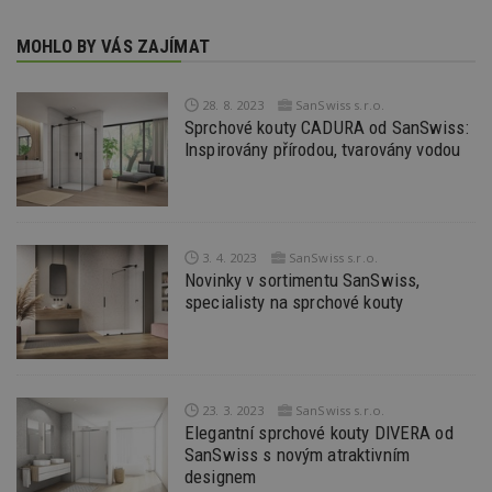
Funkční soubory
Nezařazené soubory
MOHLO BY VÁS ZAJÍMAT
Nezbytně nutné soubory cookie umožňují základní
funkce webových stránek, jako je přihlášení
uživatele a správa účtu. Webové stránky nelze bez
28. 8. 2023
SanSwiss s.r.o.
nezbytně nutných souborů cookie správně
Sprchové kouty CADURA od SanSwiss:
používat.
Inspirovány přírodou, tvarovány vodou
Provider
/
Název
Vyprší
P
Doména
_hjIncludedInPageviewSample
2
T
Hotjar Ltd
minuty
co
www.estav.cz
na
3. 4. 2023
SanSwiss s.r.o.
ab
Ho
Novinky v sortimentu SanSwiss,
zd
specialisty na sprchové kouty
ná
z
vz
d
l
z
st
23. 3. 2023
SanSwiss s.r.o.
w
Elegantní sprchové kouty DIVERA od
_dc_gtm_UA-53599847-1
.estav.cz
53
T
SanSwiss s novým atraktivním
sekund
co
designem
př