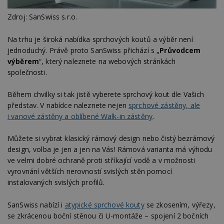
Zdroj: SanSwiss s.r.o.
Na trhu je široká nabídka sprchových koutů a výběr není
jednoduchý. Právě proto SanSwiss přichází s „
Průvodcem
výběrem
“, který naleznete na webových stránkách
společnosti.
Během chvilky si tak jistě vyberete sprchový kout dle Vašich
představ. V nabídce naleznete nejen
sprchové zástěny, ale
i vanové zástěny a oblíbené Walk-in zástěny
.
Můžete si vybrat klasický rámový design nebo čistý bezrámový
design, volba je jen a jen na Vás! Rámová varianta má výhodu
ve velmi dobré ochraně proti stříkající vodě a v možnosti
vyrovnání větších nerovností svislých stěn pomocí
instalovaných svislých profilů.
SanSwiss nabízí i
atypické sprchové kouty
se zkosením, výřezy,
se zkrácenou boční stěnou či U-montáže – spojení 2 bočních