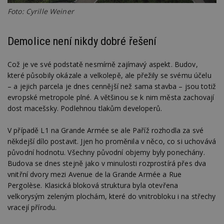
Foto: Cyrille Weiner
Demolice není nikdy dobré řešení
Což je ve své podstatě nesmírně zajímavý aspekt. Budov,
které působily okázale a velkolepě, ale přežily se svému účelu
– a jejich parcela je dnes cennější než sama stavba – jsou totiž
evropské metropole plné. A většinou se k nim města zachovají
dost macešsky. Podlehnou tlakům developerů.
V případě L1 na Grande Armée se ale Paříž rozhodla za své
někdejší dílo postavit. Jjen ho proměnila v něco, co si uchovává
původní hodnotu. Všechny původní objemy byly ponechány.
Budova se dnes stejně jako v minulosti rozprostírá přes dva
vnitřní dvory mezi Avenue de la Grande Armée a Rue
Pergolèse. Klasická bloková struktura byla otevřena
velkorysým zeleným plochám, které do vnitrobloku i na střechy
vracejí přírodu.