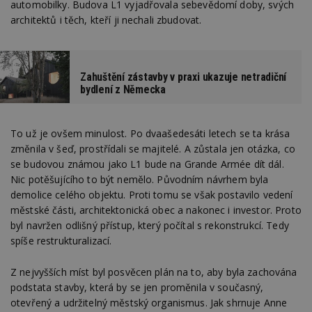
automobilky. Budova L1 vyjadřovala sebevědomí doby, svých
architektů i těch, kteří ji nechali zbudovat.
Zahuštění zástavby v praxi ukazuje netradiční
bydlení z Německa
To už je ovšem minulost. Po dvaašedesáti letech se ta krása
změnila v šeď, prostřídali se majitelé. A zůstala jen otázka, co
se budovou známou jako L1 bude na Grande Armée dít dál.
Nic potěšujícího to být nemělo. Původním návrhem byla
demolice celého objektu. Proti tomu se však postavilo vedení
městské části, architektonická obec a nakonec i investor. Proto
byl navržen odlišný přístup, který počítal s rekonstrukcí. Tedy
spíše restrukturalizací.
Z nejvyšších míst byl posvěcen plán na to, aby byla zachována
podstata stavby, která by se jen proměnila v současný,
otevřený a udržitelný městský organismus. Jak shrnuje Anne