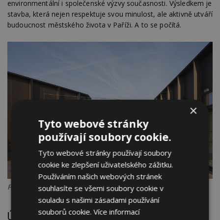
environmentální i společenské výzvy současnosti. Výsledkem je
stavba, která nejen respektuje svou minulost, ale aktivně utváří
budoucnost městského života v Paříži. A to se počítá.
×
Tyto webové stránky
používají soubory cookie.
Tyto webové stránky používají soubory
cookie ke zlepšení uživatelského zážitku.
Používáním našich webových stránek
Foto: Cyrille Weiner
souhlasíte se všemi soubory cookie v
souladu s našimi zásadami používání
souborů cookie.
Více informací
Údaje o projektu