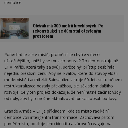
demolice.
Obývák má 300 metrů krychlových. Po
rekonstrukci se dům stal otevřeným
prostorem
Ponechat je ale v místě, proměnit je chytře v něco
užitečnějšího, aniž by se muselo bourat? To demonstruje až
L1 v Paříži. Která taky za svůj „udržitelný“ přístup sesbírala
nejednu prestižní cenu. Aby ne: kvality, které do stavby vložili
modernističtí architekti Sainsaulieu z kraje 60. let, se tu během
restrukturalizace nestaly překážkou, ale základem dalšího
rozvoje. Celý ten projekt dokazuje, že není nutné začínat vždy
od nuly, aby bylo možné aktualizovat funkci i obsah budovy.
Grande Armée – L1 je příkladem, kde se místo radikální
demolice volí inteligentní transformace. Zachovává přitom
paměť místa, posiluje jeho identitu a zároveň reaguje na