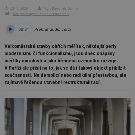
29. 6. 2026
Mgr. Radomír Dohnal
Baumschlager Eberle Architekten
08:31
Přehrát audio verzi
Velkoměstské stavby obřích měřítek, někdejší perly
modernismu či funkcionalismu, jsou dnes chápány
měřítky minulosti a jako břemena územního rozvoje.
V Paříži ale přišli na to, jak se dá i takový objekt přiblížit
současnosti. Ne demolicí nebo radikální přestavbou, ale
zajímavě řešenou stavební restrukturalizací.