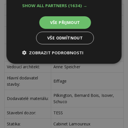
SHOW ALL PARTNERS
(1634) →
Název projektu:
Grande Armée L1 Office Building
Typ projektu:
stavební restrukturalizace
VŠE PŘIJMOUT
Architektonické
Baumschlager Eberle Architekten
VŠE ODMÍTNOUT
studio:
Avenue de la Grande Armée, Paříž,
ZOBRAZIT PODROBNOSTI
Lokalizace:
Francie
Nezbytně
Výkonové
Soubory
Vedoucí architekt:
Anne Speicher
nutné
soubory
cílení
soubory
Hlavní dodavatel
Eiffage
stavby:
Pilkington, Bernard Bois, Isover,
Funkční soubory
Nezařazené
Dodavatelé materiálu:
soubory
Schuco
Stavební dozor:
TESS
Statika:
Cabinet Lamoureux