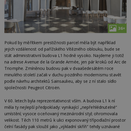
36×
Pokud by měřítkem prestižnosti parcel měla být například
jejich vzdálenost od pařížského Vítězného oblouku, bude se
stát administrativní budova L1 hodně vysoko. Najdeme ji totiž
na adrese Avenue de la Grande Armée, jen pár kroků od Arc de
Triomphe. Zmíněnou budovu pak v dvaašedesátém roce
minulého století začali v duchu pozdního modernismu stavět
podle návrhu architektů Sainsaulieu, aby se z ní stalo sídlo
společnosti Peugeot Citroën.
V 60. letech byla reprezentativnost vším. A budova L1 k ní
měla ty nejlepší předpoklady: vynikající „nepřehlédnutelné“
umístění; vysoce oceňovaný mezinárodní styl; ohromovala
velikost. Těch 110 metrů k ulici exponovaný třípodlažní prostor
čelní fasády pak sloužil jako „výkladní skříň“ tehdy uznávané