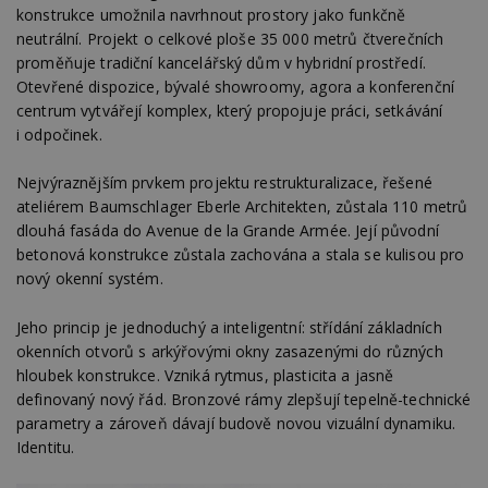
konstrukce umožnila navrhnout prostory jako funkčně
neutrální. Projekt o celkové ploše 35 000 metrů čtverečních
proměňuje tradiční kancelářský dům v hybridní prostředí.
Otevřené dispozice, bývalé showroomy, agora a konferenční
centrum vytvářejí komplex, který propojuje práci, setkávání
i odpočinek.
Nejvýraznějším prvkem projektu restrukturalizace, řešené
ateliérem Baumschlager Eberle Architekten, zůstala 110 metrů
dlouhá fasáda do Avenue de la Grande Armée. Její původní
betonová konstrukce zůstala zachována a stala se kulisou pro
nový okenní systém.
Jeho princip je jednoduchý a inteligentní: střídání základních
okenních otvorů s arkýřovými okny zasazenými do různých
hloubek konstrukce. Vzniká rytmus, plasticita a jasně
definovaný nový řád. Bronzové rámy zlepšují tepelně-technické
parametry a zároveň dávají budově novou vizuální dynamiku.
Identitu.