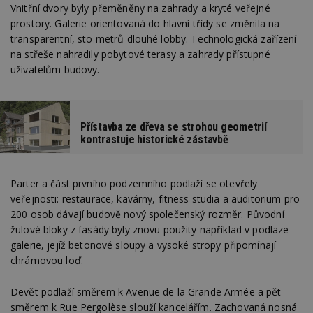
Vnitřní dvory byly přeměněny na zahrady a kryté veřejné
prostory. Galerie orientovaná do hlavní třídy se změnila na
transparentní, sto metrů dlouhé lobby. Technologická zařízení
na střeše nahradily pobytové terasy a zahrady přístupné
uživatelům budovy.
Přístavba ze dřeva se strohou geometrií
kontrastuje historické zástavbě
Parter a část prvního podzemního podlaží se otevřely
veřejnosti: restaurace, kavárny, fitness studia a auditorium pro
200 osob dávají budově nový společenský rozměr. Původní
žulové bloky z fasády byly znovu použity například v podlaze
galerie, jejíž betonové sloupy a vysoké stropy připomínají
chrámovou loď.
Devět podlaží směrem k Avenue de la Grande Armée a pět
směrem k Rue Pergolèse slouží kancelářím. Zachovaná nosná