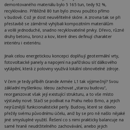
demontovaného materiálu bylo 5 165 tun, tedy 92 %,
recyklováno. Přibližně 80 tun bylo znovu použito přímo
v budově. Což je dost neuvěřitelné skóre. A zrovna tak se při
přestavbě se záměrně vyhýbali kompozitním materiálům
a volili jednoduché, snadno recyklovatelné prvky. Dřevo, různé
druhy betonu, bronz a kov, které dnes definují charakter
interiéru i exteriéru.
Jinak celou energetickou koncepci doplňují geotermální vrty,
fotovoltaické panely a napojení na pařížskou síť dálkového
vytápění, která z poloviny využívá lokální obnovitelné zdroje.
V čem je tedy příběh Grande Armée L1 tak výjimečný? Svou
základní myšlenkou. Ideou zachovat „starou budovu“,
reorganizovat však její existující strukturu, a to vše místo
výstavby nové. Stačí se podívat na Prahu nebo Brno, a jejich
nejrůznější funkcionalistické perly. Budovy, které se dávno
přežily svému původnímu účelu, aniž by se pro ně našlo nějaké
jiné smysluplné využití. Řešení co s nimi prakticky balancuje na
samé hraně neudržitelného zachovávání, anebo jejich