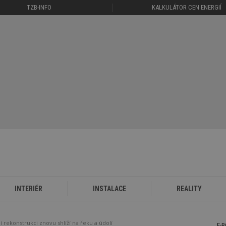
TZB-INFO
KALKULÁTOR CEN ENERGIÍ
INTERIÉR
INSTALACE
REALITY
í rekonstrukci znovu shlíží na řeku a údolí
E-