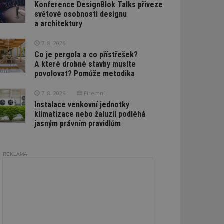
Konference DesignBlok Talks přiveze
světové osobnosti designu
a architektury
7. 8. 2026
Co je pergola a co přístřešek?
A které drobné stavby musíte
povolovat? Pomůže metodika
7. 8. 2026
Firemní
Instalace venkovní jednotky
klimatizace nebo žaluzií podléhá
jasným právním pravidlům
REKLAMA