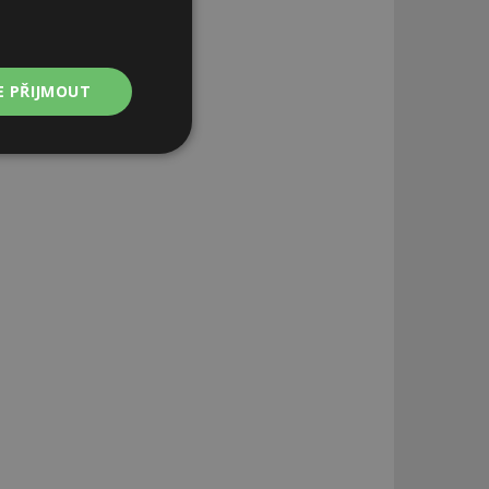
E PŘIJMOUT
Nezařazené
soubory
zařazené soubory
 a správa účtu.
aby informoval
zahrnut do