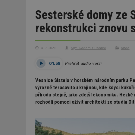
Sesterské domy ze Si
rekonstrukci znovu sh
4. 7. 2026
Mgr. Radomír Dohnal
oitoo
01:58
Přehrát audio verzi
Vesnice Sistelo v horském národním parku P
výrazně terasovitou krajinou, kde kdysi kukuř
přírodu stejně, jako zdejší ekonomiku. Hezké
rozhodli pomoci oživit architekti ze studia Oi