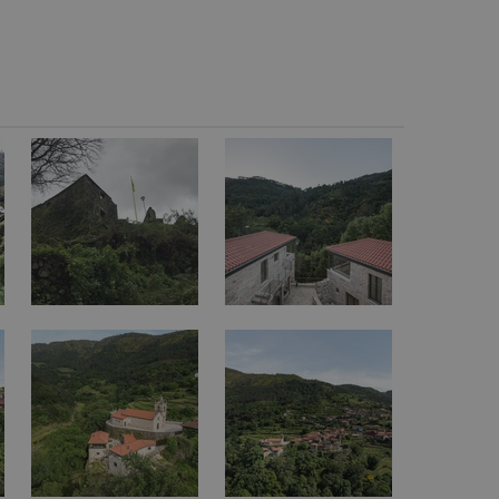
vzorkování dat definovaného limitem z
vašeho webu.
847-1
.estav.cz
53
Tento soubor cookie je přidružen k w
sekund
Správce značek Google k načtení dalšíc
stránku. Pokud je použit, lze jej považ
nutný, protože bez něj jiné skripty ne
správně. Konec názvu je jedinečné číslo
identifikátorem přidruženého účtu Goog
www.estav.cz
1 rok
Tento soubor cookie se používá k vytvá
uživatele
29
Soubor cookie je nastaven tak, aby Hot
Hotjar Ltd
minut
začátek cesty uživatele pro celkový poče
.estav.cz
54
Neobsahuje žádné identifikovatelné in
sekund
onInProgress
29
Soubor cookie je nastaven tak, aby Hot
Hotjar Ltd
minut
začátek cesty uživatele pro celkový poče
.estav.cz
54
Neobsahuje žádné identifikovatelné in
sekund
www.estav.cz
29
Tento soubor cookie se používá k vytvá
minut
uživatele
53
sekund
1 rok
Jedná se o soubor cookie, který slouží k
Google LLC
dalších souborů cookie návštěvníkem 
.estav.cz