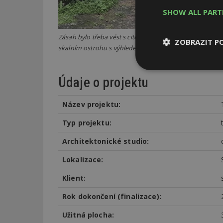
SHOW ALL PAR
Zásah bylo třeba vést s citem. Ruiny se nacházely v blí
ZOBRAZIT P
skalním ostrohu s výhledem na údolí řeky Vez. Foto: Atti
Nezbytně
Údaje o projektu
nutné soubor
Název projektu:
Typ projektu:
Architektonické studio:
Nezbytně nutné s
Lokalizace:
Nezbytně nutné soubo
Webové stránky nelz
Klient:
Název
Rok dokončení (finalizace):
_hjIncludedInPa
Užitná plocha: