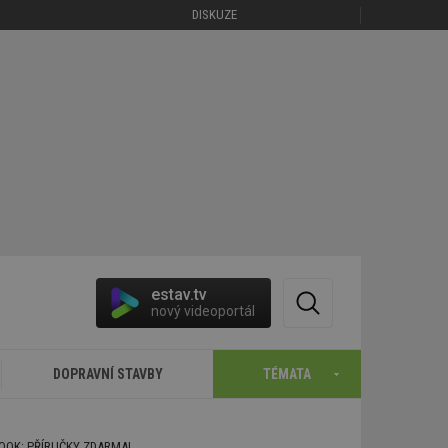
DISKUZE
estav.tv
nový videoportál
DOPRAVNÍ STAVBY
TÉMATA
BOOK: PŘÍRUČKY ZDARMA!