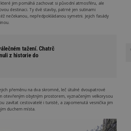
, které jim pomáhá zachovat si původní atmosféru, ale
vou destinaci. Ty dvě stavby, patrné jen sutinami
též nečekanou, nepředpokládanou symetrii. Jejich fasády
jinou.
 válečném tažení. Chatrč
uli z historie do
jejich přeměnu na dva skromné, leč útulné dvoupatrové
ným otevřeným obytným prostorem, vyznačeným velkorysou
hou zavítat cestovatelé i turisté, a zapomenutá vesnička jim
dným duchem místa.