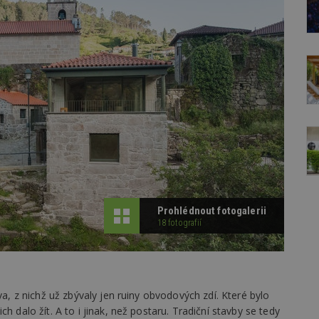
Prohlédnout fotogalerii
18 fotografií
va, z nichž už zbývaly jen ruiny obvodových zdí. Které bylo
h dalo žít. A to i jinak, než postaru. Tradiční stavby se tedy