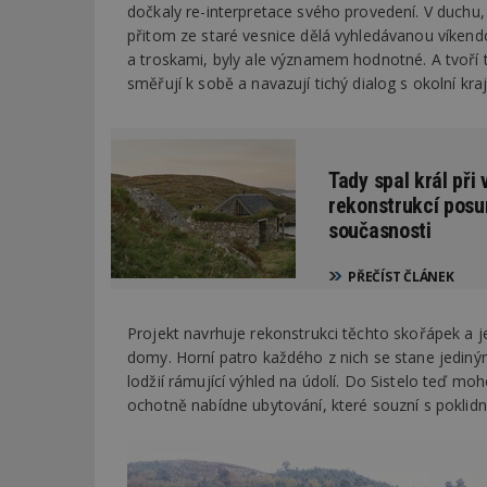
dočkaly re-interpretace svého provedení. V duchu
přitom ze staré vesnice dělá vyhledávanou víkendo
a troskami, byly ale významem hodnotné. A tvoří 
směřují k sobě a navazují tichý dialog s okolní kra
Tady spal král při
rekonstrukcí posun
současnosti
PŘEČÍST ČLÁNEK
Projekt navrhuje rekonstrukci těchto skořápek a 
domy. Horní patro každého z nich se stane jedi
lodžií rámující výhled na údolí. Do Sistelo teď mo
ochotně nabídne ubytování, které souzní s pokli