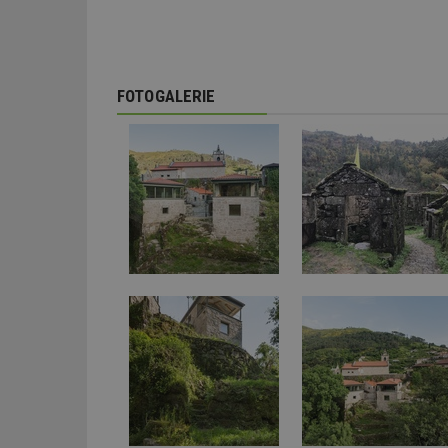
_dc_gtm_UA-53599
FOTOGALERIE
id
_hjFirstSeen
_hjAbsoluteSessi
counter
__gfp_64b