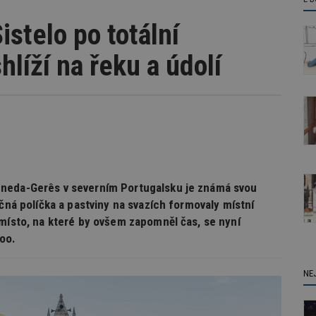
stelo po totální
líží na řeku a údolí
eneda-Gerês v severním Portugalsku je známá svou
ičná políčka a pastviny na svazích formovaly místní
 místo, na které by ovšem zapomněl čas, se nyní
too.
NE