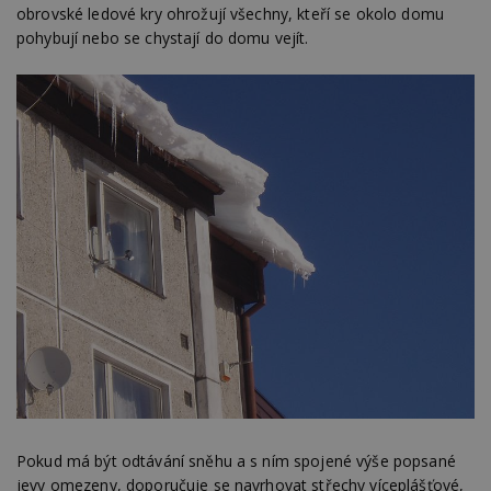
obrovské ledové kry ohrožují všechny, kteří se okolo domu
pohybují nebo se chystají do domu vejít.
Pokud má být odtávání sněhu a s ním spojené výše popsané
jevy omezeny, doporučuje se navrhovat střechy víceplášťové,