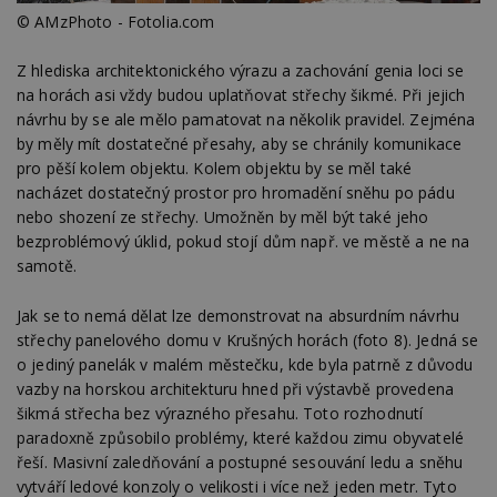
© AMzPhoto - Fotolia.com
Z hlediska architektonického výrazu a zachování genia loci se
na horách asi vždy budou uplatňovat střechy šikmé. Při jejich
návrhu by se ale mělo pamatovat na několik pravidel. Zejména
by měly mít dostatečné přesahy, aby se chránily komunikace
pro pěší kolem objektu. Kolem objektu by se měl také
nacházet dostatečný prostor pro hromadění sněhu po pádu
nebo shození ze střechy. Umožněn by měl být také jeho
bezproblémový úklid, pokud stojí dům např. ve městě a ne na
samotě.
Jak se to nemá dělat lze demonstrovat na absurdním návrhu
střechy panelového domu v Krušných horách (foto 8). Jedná se
o jediný panelák v malém městečku, kde byla patrně z důvodu
vazby na horskou architekturu hned při výstavbě provedena
šikmá střecha bez výrazného přesahu. Toto rozhodnutí
paradoxně způsobilo problémy, které každou zimu obyvatelé
řeší. Masivní zaledňování a postupné sesouvání ledu a sněhu
vytváří ledové konzoly o velikosti i více než jeden metr. Tyto