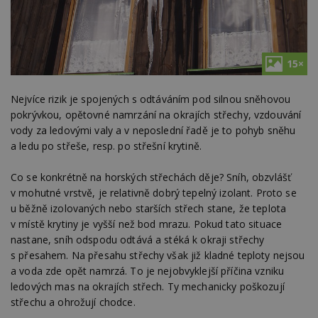
15×
Nejvíce rizik je spojených s odtáváním pod silnou sněhovou
pokrývkou, opětovné namrzání na okrajích střechy, vzdouvání
vody za ledovými valy a v neposlední řadě je to pohyb sněhu
a ledu po střeše, resp. po střešní krytině.
Co se konkrétně na horských střechách děje? Sníh, obzvlášť
v mohutné vrstvě, je relativně dobrý tepelný izolant. Proto se
u běžně izolovaných nebo starších střech stane, že teplota
v místě krytiny je vyšší než bod mrazu. Pokud tato situace
nastane, sníh odspodu odtává a stéká k okraji střechy
s přesahem. Na přesahu střechy však již kladné teploty nejsou
a voda zde opět namrzá. To je nejobvyklejší příčina vzniku
ledových mas na okrajích střech. Ty mechanicky poškozují
střechu a ohrožují chodce.