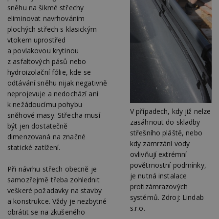
sněhu na šikmé střechy
Nezbytně nutné soubory cookie umožňují základní
eliminovat navrhováním
funkce webových stránek, jako je přihlášení
plochých střech s klasickým
uživatele a správa účtu. Webové stránky nelze bez
vtokem uprostřed
nezbytně nutných souborů cookie správně
používat.
a povlakovou krytinou
z asfaltových pásů nebo
Provider
/
Název
Vyprší
P
Doména
hydroizolační fólie, kde se
odtávání sněhu nijak negativně
_hjIncludedInPageviewSample
2
T
Hotjar Ltd
minuty
co
www.estav.cz
neprojevuje a nedochází ani
na
k nežádoucímu pohybu
ab
V případech, kdy již nelze
Ho
sněhové masy. Střecha musí
zd
zasáhnout do skladby
být jen dostatečně
ná
střešního pláště, nebo
z
dimenzovaná na značné
vz
kdy zamrzání vody
statické zatížení.
d
l
ovlivňují extrémní
z
povětrnostní podmínky,
st
Při návrhu střech obecně je
w
je nutná instalace
samozřejmě třeba zohlednit
protizámrazových
_dc_gtm_UA-53599847-1
.estav.cz
53
T
veškeré požadavky na stavby
sekund
co
systémů. Zdroj: Lindab
a konstrukce. Vždy je nezbytné
př
s.r.o.
w
obrátit se na zkušeného
po