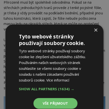
Přirozeně musí být spolehlivě odvodněna. Pokud se na
střechách jednoduchých tvarů provede z tenké pojistné fólie,
je třeba ji vždy provádět na podkladní bednění, případně jinou
tuhou konstrukci, která zajistí, že fólie nebude poškozena
masou ledu na okrajích střech, která se může po protečení
×
vody krytinou tvořit přirozeně i na pojistné hydroizolaci.
Tyto webové stránky
U našich alpských sousedů se bohatá zkušenost promítla
používají soubory cookie.
v navrhování a provádění šikmých střech (foto 13 až 15).
Střechy bývají obvykle jednoduše sedlové bez detailů, s velkým
Tyto webové stránky používají soubory
přesahem chránícím fasádu a bezprostřední okolí domu.
cookie ke zlepšení uživatelského zážitku.
Střechy mají spíše menší sklon, mají však pečlivě vyřešenou
Používáním našich webových stránek
hydroizolaci. Není výjimkou samotná krytina z povlakové
souhlasíte se všemi soubory cookie v
hydroizolace. Vzhledem k tomu, že obvykle na těchto
souladu s našimi zásadami používání
střechách není vidět zalednění, musí být výborně izolované.
souborů cookie.
Více informací
Pečlivě se rovněž dbá na odstraňování přebytečného sněhu ze
střech.
SHOW ALL PARTNERS
(1634) →
VŠE PŘIJMOUT