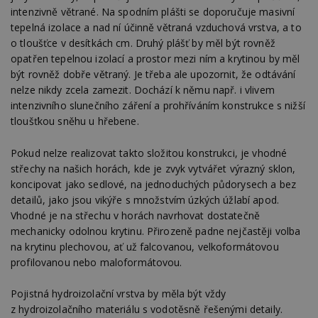
intenzivně větrané. Na spodním plášti se doporučuje masivní
tepelná izolace a nad ní účinně větraná vzduchová vrstva, a to
o tloušťce v desítkách cm. Druhý plášť by měl být rovněž
opatřen tepelnou izolací a prostor mezi ním a krytinou by měl
být rovněž dobře větraný. Je třeba ale upozornit, že odtávání
nelze nikdy zcela zamezit. Dochází k němu např. i vlivem
intenzivního slunečního záření a prohříváním konstrukce s nižší
tloušťkou sněhu u hřebene.
Pokud nelze realizovat takto složitou konstrukci, je vhodné
střechy na našich horách, kde je zvyk vytvářet výrazný sklon,
koncipovat jako sedlové, na jednoduchých půdorysech a bez
detailů, jako jsou vikýře s množstvím úzkých úžlabí apod.
Vhodné je na střechu v horách navrhovat dostatečně
mechanicky odolnou krytinu. Přirozeně padne nejčastěji volba
na krytinu plechovou, ať už falcovanou, velkoformátovou
profilovanou nebo maloformátovou.
Pojistná hydroizolační vrstva by měla být vždy
z hydroizolačního materiálu s vodotěsně řešenými detaily.