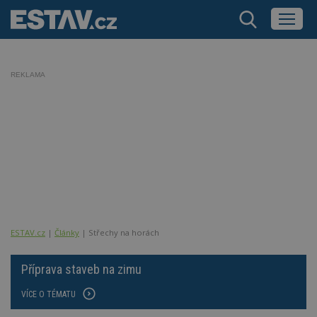
REKLAMA
ESTAV.cz
Články
Střechy na horách
Příprava staveb na zimu
VÍCE O TÉMATU