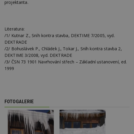
projektanta.
S
Go
da
kó
Po
lz
z
Literatura:
nu
/1/ Kutnar Z., Sníh kontra stavba, DEKTIME 7/2005, vyd.
be
sk
DEKTRADE
f
/2/ Bohuslávek P., Chládek J., Tokar J., Sníh kontra stavba 2,
s
ná
DEKTIME 3/2008, vyd. DEKTRADE
je
kt
/3/ ČSN 73 1901 Navrhování střech – Základní ustanovení, ed.
id
1999
p
ú
An
id
www.estav.cz
1 rok
T
co
po
vy
FOTOGALERIE
se
_hjFirstSeen
29
S
Hotjar Ltd
minut
je
.estav.cz
54
ab
sekund
sl
ce
pr