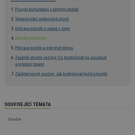
reklam
pro ná
Posypy komunikací v zimním období
webu
relevan
Temperování venkovních ploch
sid
.seznam.cz
4 týdny 2
Toto j
dny
běžný 
Ochrana potrubí a okapů v zimě
soubor
ale po
Střechy na horách
naleze
soubor
Příprava garáže a vrat před zimou
relace
pravd
Začátek otopné sezóny: Co kontrolovat na soustavě
použit 
správu
a regulaci topení
relace.
Začátek topné sezóny: Jak kontrolovat kotel a komín
tuuid
.creative-
1 rok 3
Tento 
serving.com
týdny
cookie
hlavně
bidswit
aby by
reklam
pro ná
SOUVISEJÍCÍ TÉMATA
webu
relevan
tuuid_lu
.creative-
1 rok 3
Obsah
Stavba
serving.com
týdny
jedine
návště
které 
Bidswi