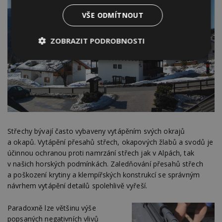
VŠE ODMÍTNOUT
ZOBRAZIT PODROBNOSTI
Nezbytně
Výkonové
Soubory
nutné
soubory
cílení
soubory
Funkční soubory
Nezařazené
soubory
Střechy bývají často vybaveny vytápěním svých okrajů
a okapů. Vytápění přesahů střech, okapových žlabů a svodů je
účinnou ochranou proti namrzání střech jak v Alpách, tak
v našich horských podmínkách. Zaledňování přesahů střech
a poškození krytiny a klempířských konstrukcí se správným
návrhem vytápění detailů spolehlivě vyřeší.
Nezbytně nutné soubory
Paradoxně lze většinu výše
Výkonové soubory
Soubory cílení
popsaných negativních vlivů
Funkční soubory
Nezařazené soubory