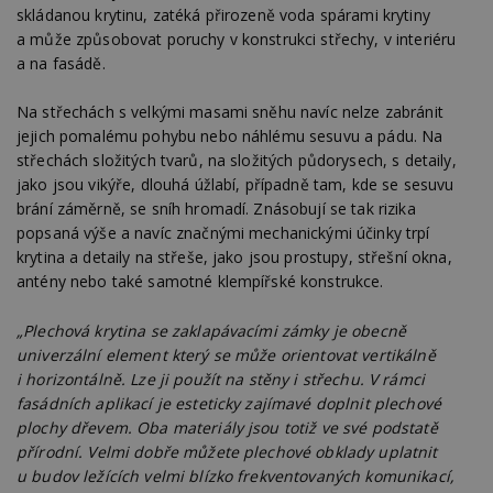
skládanou krytinu, zatéká přirozeně voda spárami krytiny
a může způsobovat poruchy v konstrukci střechy, v interiéru
a na fasádě.
Na střechách s velkými masami sněhu navíc nelze zabránit
jejich pomalému pohybu nebo náhlému sesuvu a pádu. Na
střechách složitých tvarů, na složitých půdorysech, s detaily,
jako jsou vikýře, dlouhá úžlabí, případně tam, kde se sesuvu
brání záměrně, se sníh hromadí. Znásobují se tak rizika
popsaná výše a navíc značnými mechanickými účinky trpí
krytina a detaily na střeše, jako jsou prostupy, střešní okna,
antény nebo také samotné klempířské konstrukce.
„Plechová krytina se zaklapávacími zámky je obecně
univerzální element který se může orientovat vertikálně
i horizontálně. Lze ji použít na stěny i střechu. V rámci
fasádních aplikací je esteticky zajímavé doplnit plechové
plochy dřevem. Oba materiály jsou totiž ve své podstatě
přírodní. Velmi dobře můžete plechové obklady uplatnit
u budov ležících velmi blízko frekventovaných komunikací,