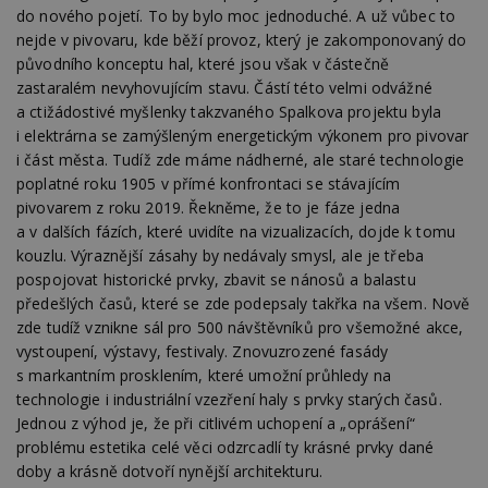
do nového pojetí. To by bylo moc jednoduché. A už vůbec to
nejde v pivovaru, kde běží provoz, který je zakomponovaný do
původního konceptu hal, které jsou však v částečně
zastaralém nevyhovujícím stavu. Částí této velmi odvážné
a ctižádostivé myšlenky takzvaného Spalkova projektu byla
i elektrárna se zamýšleným energetickým výkonem pro pivovar
i část města. Tudíž zde máme nádherné, ale staré technologie
poplatné roku 1905 v přímé konfrontaci se stávajícím
pivovarem z roku 2019. Řekněme, že to je fáze jedna
a v dalších fázích, které uvidíte na vizualizacích, dojde k tomu
kouzlu. Výraznější zásahy by nedávaly smysl, ale je třeba
pospojovat historické prvky, zbavit se nánosů a balastu
předešlých časů, které se zde podepsaly takřka na všem. Nově
zde tudíž vznikne sál pro 500 návštěvníků pro všemožné akce,
vystoupení, výstavy, festivaly. Znovuzrozené fasády
s markantním prosklením, které umožní průhledy na
technologie i industriální vzezření haly s prvky starých časů.
Jednou z výhod je, že při citlivém uchopení a „oprášení“
problému estetika celé věci odzrcadlí ty krásné prvky dané
doby a krásně dotvoří nynější architekturu.