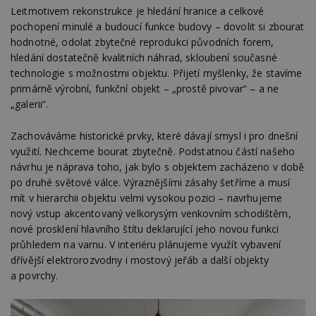
Leitmotivem rekonstrukce je hledání hranice a celkové
pochopení minulé a budoucí funkce budovy – dovolit si zbourat
hodnotné, odolat zbytečné reprodukci původních forem,
hledání dostatečně kvalitních náhrad, skloubení současné
technologie s možnostmi objektu. Přijetí myšlenky, že stavíme
primárně výrobní, funkční objekt – „prostě pivovar“ – a ne
„galerii“.
Zachováváme historické prvky, které dávají smysl i pro dnešní
využití. Nechceme bourat zbytečně. Podstatnou částí našeho
návrhu je náprava toho, jak bylo s objektem zacházeno v době
po druhé světové válce. Výraznějšími zásahy šetříme a musí
mít v hierarchii objektu velmi vysokou pozici – navrhujeme
nový vstup akcentovaný velkorysým venkovním schodištěm,
nové prosklení hlavního štítu deklarující jeho novou funkci
průhledem na varnu. V interiéru plánujeme využít vybavení
dřívější elektrorozvodny i mostový jeřáb a další objekty
a povrchy.