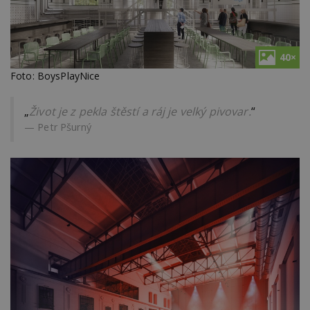
40×
Foto: BoysPlayNice
„
Život je z pekla štěstí a ráj je velký pivovar.
“
Petr Pšurný