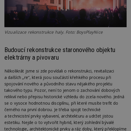
Vizualizace rekonstrukce haly. Foto: BoysPlayNice
Budoucí rekonstrukce staronového objektu
elektrárny a pivovaru
Několikrát jsme si zde povídali o rekonstrukci, revitalizaci
a dalších „re“, která jsou součástí křehkého procesu při
spojování nového a původního stavu nějakého projektu
takového typu. Pozor, není to jenom o zachování dobových
relikvií nebo přepisu historické vzhledu do zcela nového. Jedná
se o vysoce hodnotnou disciplínu, při které musíte trefit do
černého na první dobrou. Je třeba spojit technické
a technicistní prvky vybavení, architekturu a udržet jistou
estetiku. Nejde o to vytvořit hybrid, který zohlední bývalé
technologie, architektonické prvky a ráz doby, který překlopíme