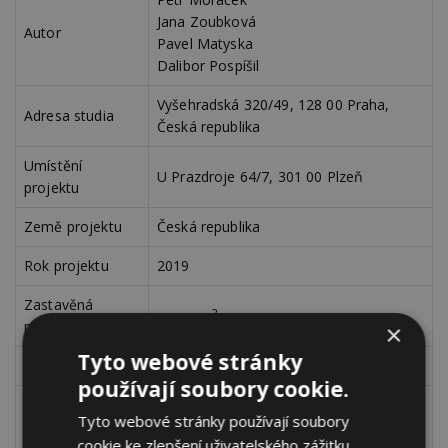
Jana Zoubková
Autor
Pavel Matyska
Dalibor Pospíšil
Vyšehradská 320/49, 128 00 Praha,
Adresa studia
Česká republika
Umístění
U Prazdroje 64/7, 301 00 Plzeň
projektu
Země projektu
Česká republika
Rok projektu
2019
Zastavěná
2
2 990 m
plocha
×
Tyto webové stránky
Klient
Plzeňský Prazdroj
používají soubory cookie.
BoysPlayNice, info@boyplaynice.com,
Tyto webové stránky používají soubory
www.boysplaynice.com
Fotografie
cookie ke zlepšení uživatelského zážitku.