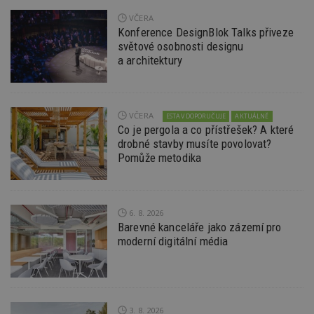
webové
a jakou
VČERA
reklam
Konference DesignBlok Talks přiveze
koncov
mohl v
světové osobnosti designu
návště
a architektury
uvede
webu.
CMPRO
2 měsíce 4
Tyto s
Casale Media
týdny
cookie
Inc.
spojen
.casalemedia.com
VČERA
ESTAV DOPORUČUJE
AKTUÁLNĚ
reklam
Co je pergola a co přístřešek? A které
sledov
drobné stavby musíte povolovat?
produk
které 
Pomůže metodika
uživate
6. 8. 2026
Barevné kanceláře jako zázemí pro
moderní digitální média
3. 8. 2026