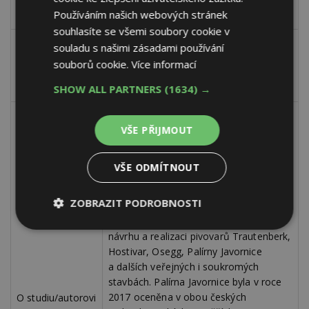
Vizualizace: mvize visualisation, ex-
Používáním našich webových stránek
machina.art
souhlasíte se všemi soubory cookie v
Projekce, HIP: Milan Pytloun [raz23
souladu s našimi zásadami používání
s.r.o.]
souborů cookie.
Více informací
Spolupráce
Statika: Petr Žalský [Statikon Solutions
s.r.o.]
SHOW ALL PARTNERS
(1634) →
Bližší informace
VŠE PŘIJMOUT
Atelier Mimosa architekti byl založen
v roce 2007 Petrem Moráčkem, Janou
VŠE ODMÍTNOUT
Zoubkovou, Pavlem Matyskou.
ZOBRAZIT PODROBNOSTI
Jana Zoubková se zásadní měrou
podílela ve spolupráci s ADR s.r.o. na
Nezbytně
Výkonové
Soubory
návrhu a realizaci pivovarů Trautenberk,
nutné
soubory
cílení
Hostivar, Osegg, Palírny Javornice
soubory
a dalších veřejných i soukromých
stavbách. Palírna Javornice byla v roce
2017 oceněna v obou českých
O studiu/autorovi
Funkční soubory
Nezařazené