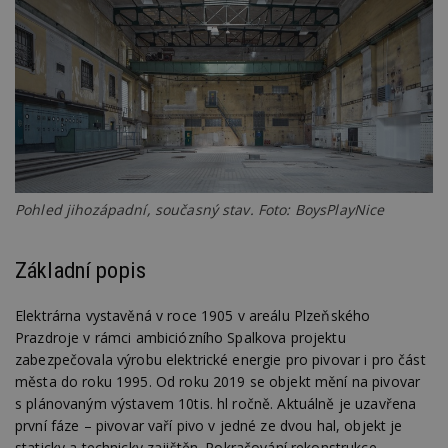
Pohled jihozápadní, současný stav. Foto: BoysPlayNice
Základní popis
Elektrárna vystavěná v roce 1905 v areálu Plzeňského
Prazdroje v rámci ambiciózního Spalkova projektu
zabezpečovala výrobu elektrické energie pro pivovar i pro část
města do roku 1995. Od roku 2019 se objekt mění na pivovar
s plánovaným výstavem 10tis. hl ročně. Aktuálně je uzavřena
první fáze – pivovar vaří pivo v jedné ze dvou hal, objekt je
staticky a technicky zajištěn. Pokračování rekonstrukce