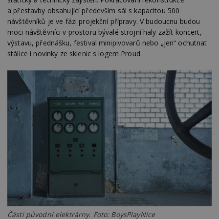
a přestavby obsahující především sál s kapacitou 500
návštěvníků je ve fázi projekční přípravy. V budoucnu budou
moci návštěvníci v prostoru bývalé strojní haly zažít koncert,
výstavu, přednášku, festival minipivovarů nebo „jen“ ochutnat
stálice i novinky ze sklenic s logem Proud.
Části původní elektrárny. Foto: BoysPlayNice