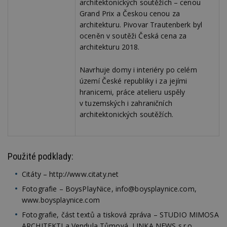
architektonických soutěžích – cenou
soubory
Grand Prix a Českou cenou za
architekturu. Pivovar Trautenberk byl
oceněn v soutěži Česká cena za
architekturu 2018.
Navrhuje domy i interiéry po celém
Nezbytně nutné soubory
území České republiky i za jejími
hranicemi, práce atelieru uspěly
Výkonové soubory
Soubory cílení
v tuzemských i zahraničních
Funkční soubory
Nezařazené soubory
architektonických soutěžích.
Nezbytně nutné soubory cookie umožňují základní
funkce webových stránek, jako je přihlášení
uživatele a správa účtu. Webové stránky nelze bez
nezbytně nutných souborů cookie správně
Použité podklady:
používat.
Provider
/
Citáty – http://www.citaty.net
Název
Vyprší
P
Doména
Fotografie – BoysPlayNice, info@boysplaynice.com,
_hjIncludedInPageviewSample
2
T
Hotjar Ltd
www.boysplaynice.com
minuty
co
www.estav.cz
na
Fotografie, část textů a tisková zpráva – STUDIO MIMOSA
ab
Ho
ARCHITEKTI a Vendula Tůmová, LINKA NEWS s.r.o.