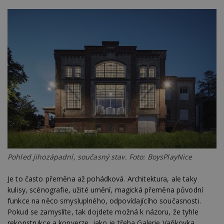
Pohled jihozápadní, současný stav. Foto: BoysPlayNice
Je to často přeměna až pohádková. Architektura, ale taky
kulisy, scénografie, užité umění, magická přeměna původní
funkce na něco smysluplného, odpovídajícího současnosti.
Pokud se zamyslíte, tak dojdete možná k názoru, že tyhle
rekonstrukce a konverze, jako je třeba Galerie Vaňkovka