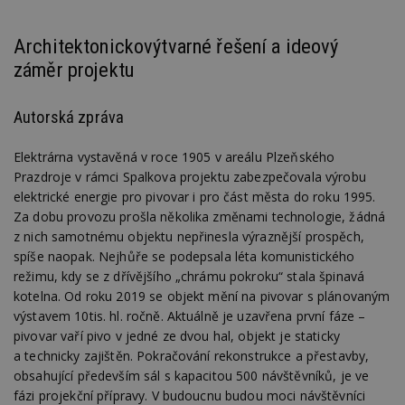
Architektonickovýtvarné řešení a ideový
záměr projektu
Autorská zpráva
Elektrárna vystavěná v roce 1905 v areálu Plzeňského
Prazdroje v rámci Spalkova projektu zabezpečovala výrobu
elektrické energie pro pivovar i pro část města do roku 1995.
Za dobu provozu prošla několika změnami technologie, žádná
z nich samotnému objektu nepřinesla výraznější prospěch,
spíše naopak. Nejhůře se podepsala léta komunistického
režimu, kdy se z dřívějšího „chrámu pokroku“ stala špinavá
kotelna. Od roku 2019 se objekt mění na pivovar s plánovaným
výstavem 10tis. hl. ročně. Aktuálně je uzavřena první fáze –
pivovar vaří pivo v jedné ze dvou hal, objekt je staticky
a technicky zajištěn. Pokračování rekonstrukce a přestavby,
obsahující především sál s kapacitou 500 návštěvníků, je ve
fázi projekční přípravy. V budoucnu budou moci návštěvníci