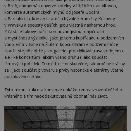
v Brně, nádherná konverze kotelny v Libčicích nad Vltavou,
konverze automatických mlýnů od Josefa Gočára
v Pardubicích, konverze areálu bývalé keramičky Kocandy
v Kravsku a spousty dalších, jsou vlastně nádhernou hrou.
Z části je takový počin korunován jistou magičností
a mystičností výsledku, jako je tomu kupříkladu u podzemních
vodojemů v Brně na Žlutém kopci. Chrám v podzemí může
sloužit stejně dobře jako galerie, prohlídková trasa vodojemu,
ale i ke koncertům, akcím všeho druhu i jako součást
filmových pobídek. To místo je neskutečné, tak proč ne krásný
sál, jako součást pivovaru s prvky historické elektrárny včetně
portálového jeřábu.
Tyto rekonstrukce a konverze dokážou znovuzrození něčeho
krásného a tím neoddiskutovatelně obohatí náš život.