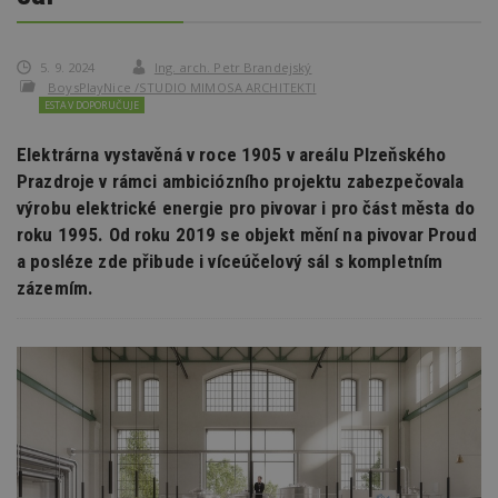
5. 9. 2024
Ing. arch. Petr Brandejský
BoysPlayNice /STUDIO MIMOSA ARCHITEKTI
ESTAV DOPORUČUJE
Elektrárna vystavěná v roce 1905 v areálu Plzeňského
Prazdroje v rámci ambiciózního projektu zabezpečovala
výrobu elektrické energie pro pivovar i pro část města do
roku 1995. Od roku 2019 se objekt mění na pivovar Proud
a posléze zde přibude i víceúčelový sál s kompletním
zázemím.