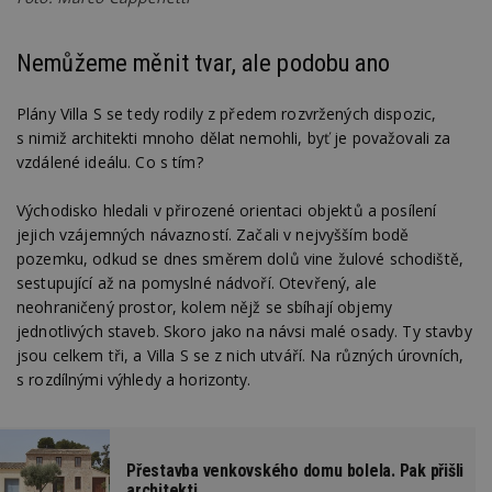
Nemůžeme měnit tvar, ale podobu ano
Plány Villa S se tedy rodily z předem rozvržených dispozic,
s nimiž architekti mnoho dělat nemohli, byť je považovali za
vzdálené ideálu. Co s tím?
Východisko hledali v přirozené orientaci objektů a posílení
jejich vzájemných návazností. Začali v nejvyšším bodě
pozemku, odkud se dnes směrem dolů vine žulové schodiště,
sestupující až na pomyslné nádvoří. Otevřený, ale
neohraničený prostor, kolem nějž se sbíhají objemy
jednotlivých staveb. Skoro jako na návsi malé osady. Ty stavby
jsou celkem tři, a Villa S se z nich utváří. Na různých úrovních,
s rozdílnými výhledy a horizonty.
Přestavba venkovského domu bolela. Pak přišli
architekti