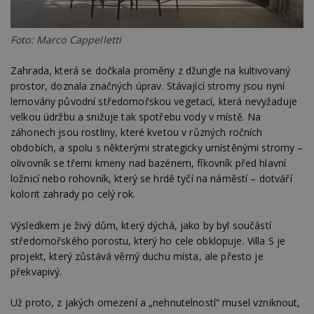
Foto: Marco Cappelletti
Zahrada, která se dočkala proměny z džungle na kultivovaný
prostor, doznala značných úprav. Stávající stromy jsou nyní
lemovány původní středomořskou vegetací, která nevyžaduje
velkou údržbu a snižuje tak spotřebu vody v místě. Na
záhonech jsou rostliny, které kvetou v různých ročních
obdobích, a spolu s některými strategicky umístěnými stromy –
olivovník se třemi kmeny nad bazénem, fíkovník před hlavní
ložnicí nebo rohovník, který se hrdě tyčí na náměstí – dotváří
kolorit zahrady po celý rok.
Výsledkem je živý dům, který dýchá, jako by byl součástí
středomořského porostu, který ho cele obklopuje. Villa S je
projekt, který zůstává věrný duchu místa, ale přesto je
překvapivý.
Už proto, z jakých omezení a „nehnutelností“ musel vzniknout,