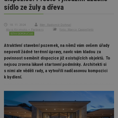
sídlo ze žuly a dřeva
18. 11. 2024
Mgr. Radomír Dohnal
Alvisi Kirimoto + Partners
foto: Marco Cappelletti
ESTAV DOPORUČUJE
Atraktivní stavební pozemek, na němž vám ovšem úřady
nepovolí žádné terénní úpravy, navíc vám kladou za
povinnost neměnit dispozice již existujících objektů. To
nejsou zrovna lákavé startovní podmínky. Architekti si
s nimi ale věděli rady, a vytvořili nadčasovou kompozici
k bydlení.