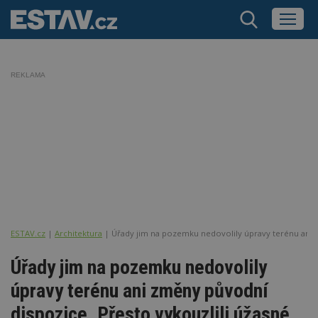
REKLAMA
ESTAV.cz
Architektura
Úřady jim na pozemku nedovolily úpravy terénu ani zm
Úřady jim na pozemku nedovolily
úpravy terénu ani změny původní
dispozice. Přesto vykouzlili úžasné