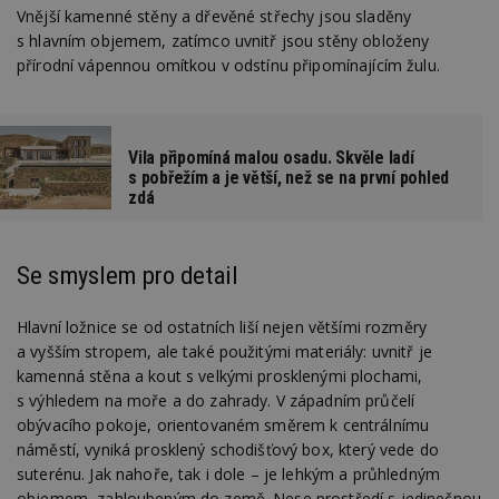
Vnější kamenné stěny a dřevěné střechy jsou sladěny
s hlavním objemem, zatímco uvnitř jsou stěny obloženy
přírodní vápennou omítkou v odstínu připomínajícím žulu.
Vila připomíná malou osadu. Skvěle ladí
s pobřežím a je větší, než se na první pohled
zdá
Se smyslem pro detail
Hlavní ložnice se od ostatních liší nejen většími rozměry
a vyšším stropem, ale také použitými materiály: uvnitř je
kamenná stěna a kout s velkými prosklenými plochami,
s výhledem na moře a do zahrady. V západním průčelí
obývacího pokoje, orientovaném směrem k centrálnímu
náměstí, vyniká prosklený schodišťový box, který vede do
suterénu. Jak nahoře, tak i dole – je lehkým a průhledným
objemem, zahloubeným do země. Nese prostředí s jedinečnou