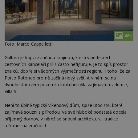
48×
Foto: Marco Cappelletti
Gallura je kopci zvlněnou krajinou, která v bedekrech
cestovních kanceláří příliš často nefiguruje. Je to spíš prostor
znalců, dobře si vědomých výjimečnosti regionu. I toho, že za
Porto Rotondo pro ně začíná nový svět. A v něm se na
dvouhektarovém pozemku loni uhnízdila zajímavá rezidence,
Villa S.
Není to úplně typický víkendový dům, spíše útočiště, které
zajímavě souzní s přírodou. Ve své hluboké podstatě docela
příjemný domov, v němž se snoubí architektura, tradice
a řemeslná zručnost.