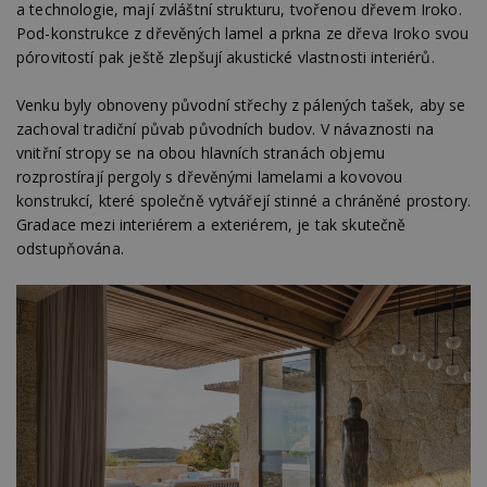
a technologie, mají zvláštní strukturu, tvořenou dřevem Iroko.
Pod-konstrukce z dřevěných lamel a prkna ze dřeva Iroko svou
pórovitostí pak ještě zlepšují akustické vlastnosti interiérů.
Venku byly obnoveny původní střechy z pálených tašek, aby se
zachoval tradiční půvab původních budov. V návaznosti na
vnitřní stropy se na obou hlavních stranách objemu
rozprostírají pergoly s dřevěnými lamelami a kovovou
konstrukcí, které společně vytvářejí stinné a chráněné prostory.
Gradace mezi interiérem a exteriérem, je tak skutečně
odstupňována.