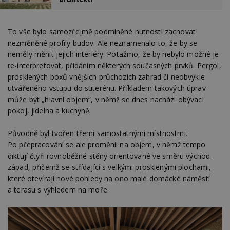
To vše bylo samozřejmě podmíněné nutností zachovat
nezměněné profily budov. Ale neznamenalo to, že by se
neměly měnit jejich interiéry. Potažmo, že by nebylo možné je
re-interpretovat, přidáním některých současných prvků. Pergol,
prosklených boxů vnějších průchozích zahrad či neobvykle
utvářeného vstupu do suterénu. Příkladem takových úprav
může být „hlavní objem“, v němž se dnes nachází obývací
pokoj, jídelna a kuchyně.
Původně byl tvořen třemi samostatnými místnostmi.
Po přepracování se ale proměnil na objem, v němž tempo
diktují čtyři rovnoběžné stěny orientované ve směru východ-
západ, přičemž se střídající s velkými prosklenými plochami,
které otevírají nové pohledy na ono malé domácké náměstí
a terasu s výhledem na moře.