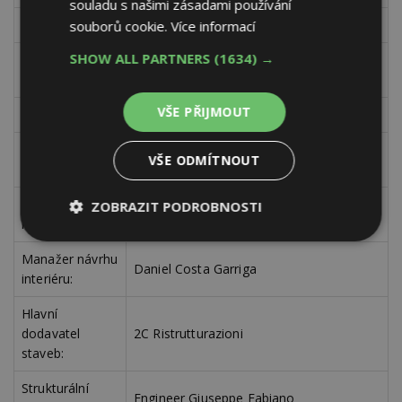
souladu s našimi zásadami používání
Typ projektu:
rodinný dům, villa
souborů cookie.
Více informací
SHOW ALL PARTNERS
(1634) →
Architektonické
Alvisi Kirimoto + Partners
studio:
VŠE PŘIJMOUT
Lokalizace:
Porto Rotondo, Gallura, Itálie
Vedoucí
Massimo Alvisi, Junko Kirimoto
VŠE ODMÍTNOUT
architekt:
Projektový
ZOBRAZIT PODROBNOSTI
Eloisa Susanna
manažer:
Nezbytně
Výkonové
Soubory
nutné
soubory
cílení
Manažer návrhu
Daniel Costa Garriga
soubory
interiéru:
Hlavní
dodavatel
2C Ristrutturazioni
Funkční soubory
Nezařazené
staveb:
soubory
Strukturální
Engineer Giuseppe Fabiano