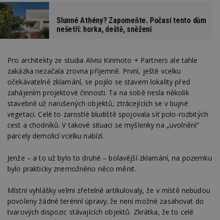
Slunné Athény? Zapomeňte. Počasí tento dům
nešetří: horka, deště, sněžení
Pro architekty ze studia Alvisi Kirimoto + Partners ale tahle
zakázka nezačala zrovna příjemně. První, ještě vcelku
očekávatelné zklamání, se pojilo se stavem lokality před
zahájením projektové činnosti. Ta na sobě nesla několik
stavebně už narušených objektů, ztrácejících se v bujné
vegetaci. Celé to zarostlé bludiště spojovala síť polo-rozbitých
cest a chodníků. V takové situaci se myšlenky na „uvolnění“
parcely demolicí vcelku nabízí.
Jenže – a to už bylo to druhé – bolavější zklamání, na pozemku
bylo prakticky znemožněno něco měnit.
Místní vyhlášky velmi zřetelně artikulovaly, že v místě nebudou
povoleny žádné terénní úpravy; že není možné zasahovat do
tvarových dispozic stávajících objektů. Zkrátka, že to celé