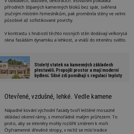
V obkladech, dláždění, dekoracích. Inovativní pokládka
přírodních štípaných kamenných bloků bez spár, svěřená
zručným místním řemeslníkům, pak proměnila stěny ve velmi
působivé až sofistikované povrchy.
V kontrastu s hrubostí těchto nosných stěn dodávají velkorysá
okna fasádám dynamiku a lehkost, a vnáší do interiéru světlo.
Stoletý statek na kamenných základech
přestavěli. Propojili prostor a mají moderní
bydlení. Silné zdi pomáhají s regulací teploty
Otevřené, vzdušné, lehké. Vedle kamene
Nápadné kování východní fasády tvoří leštěné mosazné
skládací okenní rámy, s mimořádně malým průřezem. To
proto, aby se interiéry mohly rozšířit směrem k moři.
Čtyřramenné dřevěné stropy, v nichž se mísí tradice