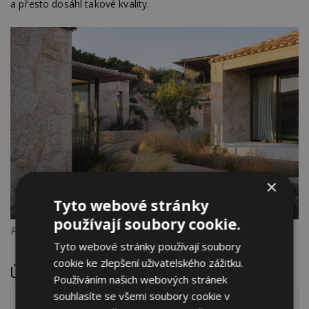
a přesto dosáhl takové kvality.
×
Tyto webové stránky
používají soubory cookie.
Foto: Marco Cappelletti
Tyto webové stránky používají soubory
cookie ke zlepšení uživatelského zážitku.
Údaje o projektu
Používáním našich webových stránek
souhlasíte se všemi soubory cookie v
Název projektu:
Villa S