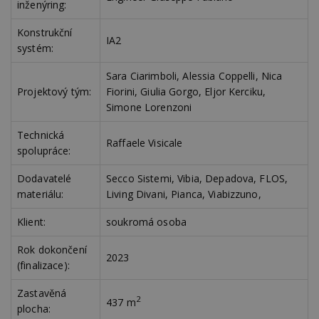
inženýring:
Konstrukční
IA2
systém:
Nezbytně nutné soubory
Sara Ciarimboli, Alessia Coppelli, Nica
Výkonové soubory
Soubory cílení
Projektový tým:
Fiorini, Giulia Gorgo, Eljor Kerciku,
Funkční soubory
Nezařazené soubory
Simone Lorenzoni
Nezbytně nutné soubory cookie umožňují základní
Technická
funkce webových stránek, jako je přihlášení
Raffaele Visicale
spolupráce:
uživatele a správa účtu. Webové stránky nelze bez
nezbytně nutných souborů cookie správně
používat.
Dodavatelé
Secco Sistemi, Vibia, Depadova, FLOS,
materiálu:
Living Divani, Pianca, Viabizzuno,
Provider
/
Název
Vyprší
P
Doména
Klient:
soukromá osoba
_hjIncludedInPageviewSample
2
T
Hotjar Ltd
minuty
co
www.estav.cz
Rok dokončení
na
2023
ab
(finalizace):
Ho
zd
ná
Zastavěná
z
2
437 m
plocha:
vz
d