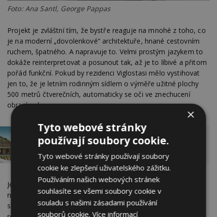
Foto: Ana Santl, George Pappas
Projekt je zvláštní tím, že bystře reaguje na mnohé z toho, co
je na moderní „dovolenkové“ architektuře, hnané cestovním
ruchem, špatného. A napravuje to. Velmi prostým jazykem to
dokáže reinterpretovat a posunout tak, až je to líbivé a přitom
pořád funkční. Pokud by rezidenci Viglostasi mělo vystihovat
jen to, že je letním rodinným sídlem o výměře užitné plochy
500 metrů čtverečních, automaticky se oči ve znechucení
obrací v sloup.
×
Tyto webové stránky
používají soubory cookie.
Snové bydlení u moře. Moderní pavilon zasadili
do idylické krajiny Toskánska
Tyto webové stránky používají soubory
cookie ke zlepšení uživatelského zážitku.
Používáním našich webových stránek
Jenže způsob, jakým je tenhle projekt utvářen, má opravdu
souhlasíte se všemi soubory cookie v
něco do sebe a odpovídá místu. V rámci možností je to
souladu s našimi zásadami používání
skutečně povedená realizace, z níž si instantní sezónní
souborů cookie.
Více informací
rezidence v Řecku mohou vzít příklad.