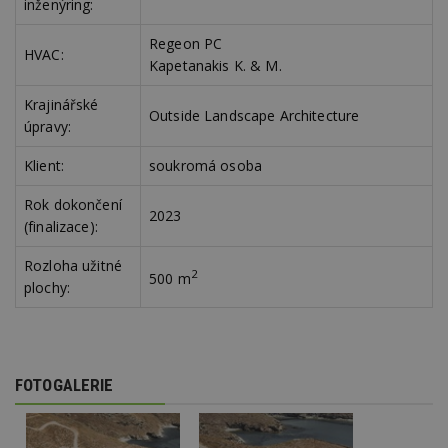
inženýring:
st
w
Regeon PC
_dc_gtm_UA-53599847-1
.estav.cz
53
T
HVAC:
Kapetanakis K. & M.
sekund
co
př
w
Krajinářské
po
Outside Landscape Architecture
S
úpravy:
Go
da
kó
Klient:
soukromá osoba
Po
lz
Rok dokončení
z
2023
nu
(finalizace):
be
sk
f
Rozloha užitné
2
s
500 m
plochy:
ná
je
kt
id
p
ú
An
FOTOGALERIE
id
www.estav.cz
1 rok
T
co
po
vy