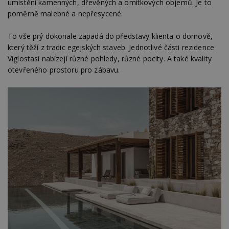
umístění kamenných, dřevěných a omítkových objemů. Je to
poměrně malebné a nepřesycené.
To vše prý dokonale zapadá do představy klienta o domově,
který těží z tradic egejských staveb. Jednotlivé části rezidence
Viglostasi nabízejí různé pohledy, různé pocity. A také kvality
otevřeného prostoru pro zábavu.