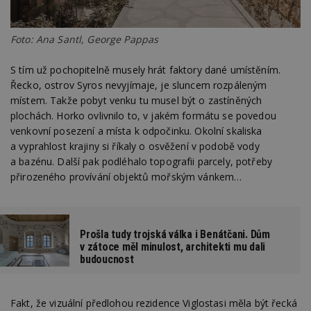
Foto: Ana Santl, George Pappas
S tím už pochopitelně musely hrát faktory dané umístěním.
Řecko, ostrov Syros nevyjímaje, je sluncem rozpáleným
místem. Takže pobyt venku tu musel být o zastíněných
plochách. Horko ovlivnilo to, v jakém formátu se povedou
venkovní posezení a místa k odpočinku. Okolní skaliska
a vyprahlost krajiny si říkaly o osvěžení v podobě vody
a bazénu. Další pak podléhalo topografii parcely, potřeby
přirozeného provívání objektů mořským vánkem…
Prošla tudy trojská válka i Benátčani. Dům
v zátoce měl minulost, architekti mu dali
budoucnost
Fakt, že vizuální předlohou rezidence Viglostasi měla být řecká