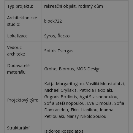
Typ projektu:
rekreační objekt, rodinný dům
Nezbytně nutné soubory
Architektonické
block722
studio:
Výkonové soubory
Soubory cílení
Funkční soubory
Nezařazené soubory
Lokalizace:
Syros, Řecko
Nezbytně nutné soubory cookie umožňují základní
Vedoucí
funkce webových stránek, jako je přihlášení
Sotiris Tsergas
architekt:
uživatele a správa účtu. Webové stránky nelze bez
nezbytně nutných souborů cookie správně
používat.
Dodavatelé
Grohe, Blomus, MOS Design
materiálu:
Provider
/
Název
Vyprší
P
Doména
Katja Margaritoglou, Vasiliki Moustafatzi,
_hjIncludedInPageviewSample
2
T
Hotjar Ltd
minuty
co
Michael Gryllakis, Patricia Fakiolaki,
www.estav.cz
na
Grigoris Bodiotis, Agni Stasinopoulou,
ab
Projektový tým:
Ho
Sofia Stefanopoulou, Eva Dimoula, Sofia
zd
Damianidou, Eirini Liapikou, Ioanna
ná
z
Petroulaki, Νansy Nikolopoulou
vz
d
l
Strukturální
Isidoros Rossolatos
z