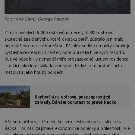
Foto: Ana Santl, George Pappas
Z těch necelých 6 000 ostrovů (a necelých 300 ostrovů
skutečně zasídlených), které k Řecku patří, zůstalo jen málo
nepostiženo realitní horečkou. Při níž usedlé komunity narušuje
výstavba rekreačních center, hotelů a celých velkých resortů.
Rušivě působí i v nemenší míře prosazované luxusní rezidence,
sloužící jako letní sídla k pronájmu. I když je tu hodně sucho,
rostou tu jako houby po dešti.
Ubytování na ostrově, pokoj uprostřed
zahrady. Dá vám ochutnat to pravé Řecko
Hříchem přitom jistě není, že sem cestovní ruch – síla krás
Řecka – přináší zajímavé ekonomické pobídky a příležitosti. Ale
to, jakým způsobem jsou realizovány z architektonického