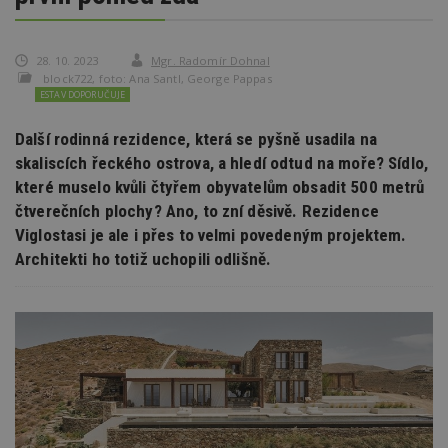
28. 10. 2023
Mgr. Radomír Dohnal
block722, foto: Ana Santl, George Pappas
ESTAV DOPORUČUJE
Další rodinná rezidence, která se pyšně usadila na
skaliscích řeckého ostrova, a hledí odtud na moře? Sídlo,
které muselo kvůli čtyřem obyvatelům obsadit 500 metrů
čtverečních plochy? Ano, to zní děsivě. Rezidence
Viglostasi je ale i přes to velmi povedeným projektem.
Architekti ho totiž uchopili odlišně.