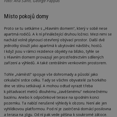
Foto: Ana Santl, George Pappas
Místo pokojů domy
Proto se tu setkáme s „Hlavním domem“, který v sobě nese
apartmá rodičů. A k ní přináležející druhou ložnici. Mezi nimi se
nachází volně plynoucí otevřený obývací prostor. Další dvě
jednotky slouží jako apartmá k ubytování návštěv, hostů.
I když jsou v rámci rezidence objekty na blízko, tyhle se
s Hlavním domem provazují jen prostřednictvím sdílených
zařízení a výhledů. A také centrálním venkovním prostorem.
Tohle „náměstí“ spojuje vše dohromady a působí jako
cirkulační srdce celku. Tady se všichni obyvatelé za horkého
dne ve stínu setkávají. A mohou odtud vyrazit třeba
k pětadvacet metrů dlouhému „zavěšenému“ nekonečnému
bazénu. Anebo k odpočinkové terase na spodním konci
pozemku. Ta nabízí nerušené výhledy k obzoru. Není ale jen
vyhlídkovou platformou. Pod ní je zastrčená domácí posilovna
a terasa na jógu. Od ní pak vede pěšina k soukromé zátoce.