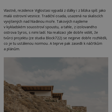
Vlastně, rezidence Viglostasi vypadá z dálky i z blízka spíš jako
malá ostrovní vesnice. Tradiční osada, usazená na skaliscích
vyvýšených nad hladinou moře. Takových najdeme
v kykladském souostroví spoustu, a tahle, z izolovaného
ostrova Syros, s nimi ladí. Na realizaci jde dobře vidět, že
tvůrci projektu (ze studia Block722) se nejprve dobře rozhlédli,
co je tu ustálenou normou. A teprve pak zasedli k náčrtkům
a plánům.