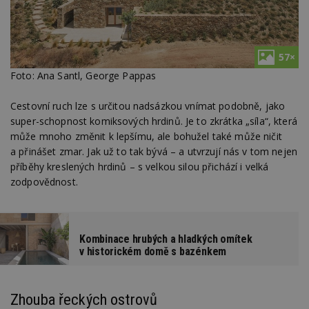
57×
Foto: Ana Santl, George Pappas
Cestovní ruch lze s určitou nadsázkou vnímat podobně, jako
super-schopnost komiksových hrdinů. Je to zkrátka „síla“, která
může mnoho změnit k lepšímu, ale bohužel také může ničit
a přinášet zmar. Jak už to tak bývá – a utvrzují nás v tom nejen
příběhy kreslených hrdinů – s velkou silou přichází i velká
zodpovědnost.
Kombinace hrubých a hladkých omítek
v historickém domě s bazénkem
Zhouba řeckých ostrovů