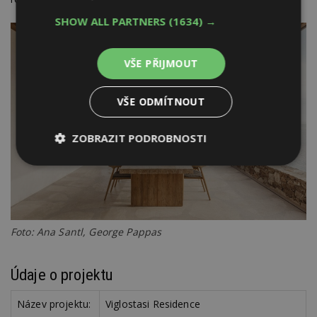
SHOW ALL PARTNERS
(1634) →
VŠE PŘIJMOUT
VŠE ODMÍTNOUT
ZOBRAZIT PODROBNOSTI
Nezbytně
Výkonové
Soubory
nutné
soubory
cílení
soubory
Foto: Ana Santl, George Pappas
Funkční soubory
Nezařazené
soubory
Údaje o projektu
Název projektu:
Viglostasi Residence