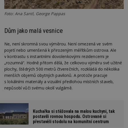
Foto: Ana Santl, George Pappas
Dům jako malá vesnice
Ne, není skromná svou výměrou. Není omezená ve svém
pojetí nebo umenšená k přirozeným měřítkům ostrova. Ale
v kontrastu s instantními dovolenkovými rezidencemi je
„rozumná“. Hodně přitom dělá, že celkovou výměru své užitné
plochy, štědrých 500 metrů čtverečních, rozkládá do několika
menších objemů obytných pavilonů. A protože pracuje
s lokálními materiály a vizuální předlohou místních staveb,
nepůsobí vůči svému okolí vulgárně.
Kuchařka si stěžovala na malou kuchyni, tak
postavili rovnou hospodu. Ostrované si
přestavěli stodolu na komunitní centrum