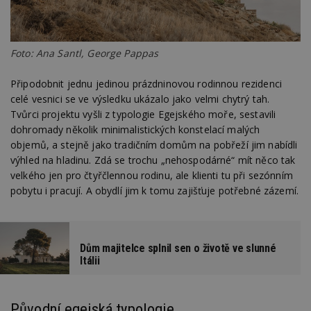
Foto: Ana Santl, George Pappas
Připodobnit jednu jedinou prázdninovou rodinnou rezidenci
celé vesnici se ve výsledku ukázalo jako velmi chytrý tah.
Tvůrci projektu vyšli z typologie Egejského moře, sestavili
dohromady několik minimalistických konstelací malých
objemů, a stejně jako tradičním domům na pobřeží jim nabídli
výhled na hladinu. Zdá se trochu „nehospodárné“ mít něco tak
velkého jen pro čtyřčlennou rodinu, ale klienti tu při sezónním
pobytu i pracují. A obydlí jim k tomu zajišťuje potřebné zázemí.
Dům majitelce splnil sen o životě ve slunné
Itálii
Původní egejská typologie