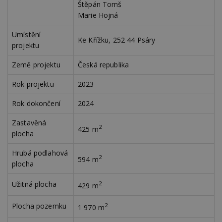
Štěpán Tomš
uživatele a správa účtu. Webové stránky nelze bez
nezbytně nutných souborů cookie správně
Marie Hojná
používat.
Umístění
Provider
/
Ke Křížku, 252 44 Psáry
Název
Vyprší
P
projektu
Doména
_hjIncludedInPageviewSample
2
T
Hotjar Ltd
Země projektu
Česká republika
minuty
co
www.estav.cz
na
ab
Rok projektu
2023
Ho
zd
ná
Rok dokončení
2024
z
vz
d
Zastavěná
2
425 m
l
plocha
z
st
w
Hrubá podlahová
2
594 m
plocha
_dc_gtm_UA-53599847-1
.estav.cz
53
T
sekund
co
př
Užitná plocha
2
w
429 m
po
S
Plocha pozemku
2
Go
1 970 m
da
kó