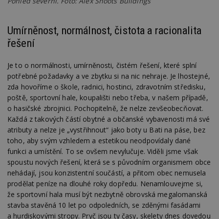
Pohled severní. Foto: Alex Shoots Buildings
Umírněnost, normálnost, čistota a racionalita
řešení
Je to o normálnosti, umírněnosti, čistém řešení, které splní
potřebné požadavky a ve zbytku si na nic nehraje. Je lhostejné,
zda hovoříme o škole, radnici, hostinci, zdravotním středisku,
poště, sportovní hale, koupališti nebo třeba, v našem případě,
o hasičské zbrojnici. Pochopitelně, že nelze zevšeobecňovat.
Každá z takových částí obytné a občanské vybavenosti má své
atributy a nelze je „vystřihnout“ jako boty u Bati na páse, bez
toho, aby svým vzhledem a estetikou neodpovídaly dané
funkci a umístění. To se ovšem nevylučuje. Viděli jsme však
spoustu nových řešení, která se s původním organismem obce
nehádají, jsou konzistentní součástí, a přitom obec nemusela
prodělat peníze na dlouhé roky dopředu. Nenamlouvejme si,
že sportovní hala musí být nezbytně obrovská megalomanská
stavba stavěná 10 let po odpoledních, se zděnými fasádami
a hurdiskovými stropy. Pryč jsou ty časy, skelety dnes dovedou