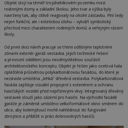
Objekt stojí na téměř trojúhelníkovém pozemku mezi
rodinnými domy a základní školou. Jeho tvar a výška byly
navrženy tak, aby citlivě reagovaly na okolní zástavbu. Plní tedy
nejen funkční, ale i estetickou úlohu – vytváří symbolický
přechod mezi charakterem rodinných domů a veřejným rázem
školy.
Od první skici návrh pracuje se třemi odlišnými teplotními
zónami exteriér-garáž-vestavba. Jejich technické řešení
a provozní oddělení jsou neodmyslitelnou součástí
architektonického konceptu. Objekt je řešen jako ocelová hala
opláštěná průsvitnou polykarbonátovou fasádou, do které je
nezávisle umístěna „lehká“ dřevěná vestavba. Polykarbonátová
fasáda zajišťuje vizuální propojení s exteriérem a ochranu
hasičských vozidel před nepříznivými vlivy. Integrovaný dřevěný
vestavek slouží jako zázemí pro hasiče. Na východní fasádě
garáže je záměrně umístěno velkoformátové okno směrem do
ulice, aby kolemjdoucí mohli nahlédnout do fungování
zbrojnice a přiblížit si práci dobrovolných hasičů.