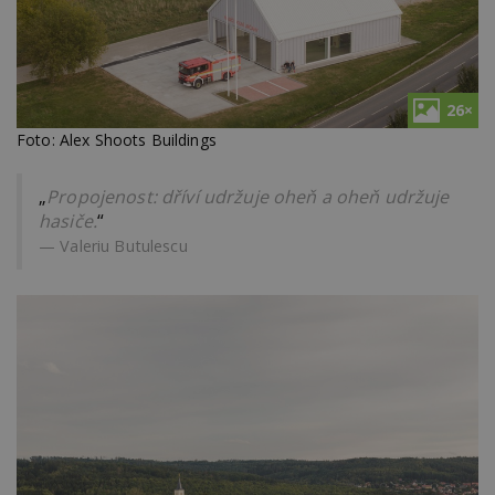
26×
Foto: Alex Shoots Buildings
„
Propojenost: dříví udržuje oheň a oheň udržuje
hasiče.
“
Valeriu Butulescu