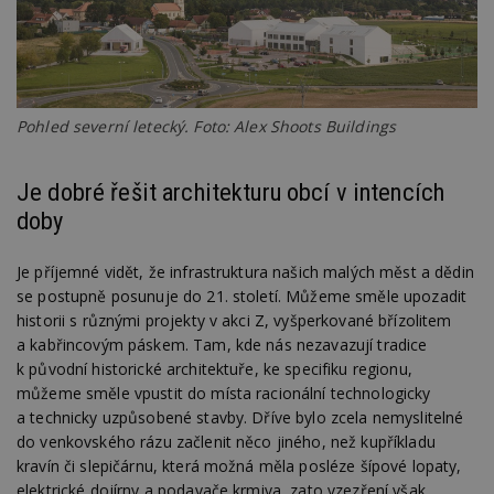
Pohled severní letecký. Foto: Alex Shoots Buildings
Je dobré řešit architekturu obcí v intencích
doby
Je příjemné vidět, že infrastruktura našich malých měst a dědin
se postupně posunuje do 21. století. Můžeme směle upozadit
historii s různými projekty v akci Z, vyšperkované břízolitem
a kabřincovým páskem. Tam, kde nás nezavazují tradice
k původní historické architektuře, ke specifiku regionu,
můžeme směle vpustit do místa racionální technologicky
a technicky uzpůsobené stavby. Dříve bylo zcela nemyslitelné
do venkovského rázu začlenit něco jiného, než kupříkladu
kravín či slepičárnu, která možná měla posléze šípové lopaty,
elektrické dojírny a podavače krmiva, zato vzezření však