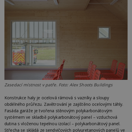
Zasedací místnost v patře. Foto: Alex Shoots Buildings
Konstrukce haly je ocelová rámová s vazníky a sloupy
obdélného průřezu. Zavětrování je zajištěno ocelovými táhly.
Fasáda garáže je tvořena stěnovým polykarbonátovým
systémem ve skladbě polykarbonátový panel – vzduchová
dutina s vloženou tepelnou izolací – polykarbonátový panel.
Střecha se skládá ze sendvičových polyuretanových panelů ve