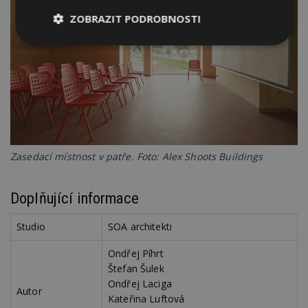
ZOBRAZIT PODROBNOSTI
Nezbytně
Výkonové
Soubory
nutné
soubory
cílení
soubory
Funkční soubory
Nezařazené
soubory
Zasedací místnost v patře. Foto: Alex Shoots Buildings
Doplňující informace
Studio
SOA architekti
Nezbytně nutné soubory
Výkonové soubory
Soubory cílení
Ondřej Píhrt
Štefan Šulek
Funkční soubory
Nezařazené soubory
Ondřej Laciga
Autor
Nezbytně nutné soubory cookie umožňují základní
Kateřina Luftová
funkce webových stránek, jako je přihlášení