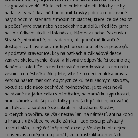
stagnovalo ve 40.–50. letech minulého století. Kdo by se byl
nadál, že v naší krajině budou mít kravky jednou montované
haly s bočními stěnami z mobilních plachet, které lze dle teplot
a počasí vyrolovat nebo naopak shrnout dolů. Před léty jsme
na to s údivem zírali v Holandsku, Německu nebo Rakousku.
Strašně jednoduché, ne zadarmo, ale poměrně finančně
dostupné, a hlavně bez mokrých procesů a letitých prostojů.
V podstatě stavebnice, kdy na patkách a základové desce
vznikne skelet, rychle, čistě, a hlavně v odpovídající technologii
danému století. Že to není rázovité a neodpovídá to naturelu
vesnice či městečka. Ale jděte, víte že to není zdaleka pravda.
Většina našich menších obytných celků není žádnými skvosty,
pokud se zde něco odehrává hodnotného, je to většinově
navázané na jádro celku s náměstím, na památku typu kostel,
hrad, zámek a další pozůstatky po našich předcích, převážně
aristokracii a společně se sakrálními stavbami. Stavby,
o kterých hovořím, se však nestaví ani na náměstí, ani na kopci
u hradu a už vůbec ne vedle zámku. I zde existuje závazný
územní plán, který řeší případné excesy. Ve zbytku hledejme
konsenzus a mějme na paměti, že infrastruktura menších