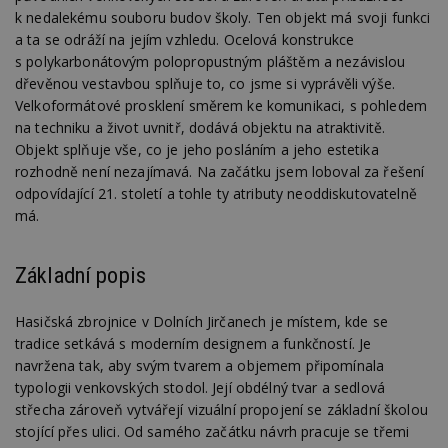
k nedalekému souboru budov školy. Ten objekt má svoji funkci
a ta se odráží na jejím vzhledu. Ocelová konstrukce
s polykarbonátovým polopropustným pláštěm a nezávislou
dřevěnou vestavbou splňuje to, co jsme si vyprávěli výše.
Velkoformátové prosklení směrem ke komunikaci, s pohledem
na techniku a život uvnitř, dodává objektu na atraktivitě.
Objekt splňuje vše, co je jeho posláním a jeho estetika
rozhodně není nezajímavá. Na začátku jsem loboval za řešení
odpovídající 21. století a tohle ty atributy neoddiskutovatelně
má.
Základní popis
Hasičská zbrojnice v Dolních Jirčanech je místem, kde se
tradice setkává s moderním designem a funkčností. Je
navržena tak, aby svým tvarem a objemem připomínala
typologii venkovských stodol. Její obdélný tvar a sedlová
střecha zároveň vytvářejí vizuální propojení se základní školou
stojící přes ulici. Od samého začátku návrh pracuje se třemi