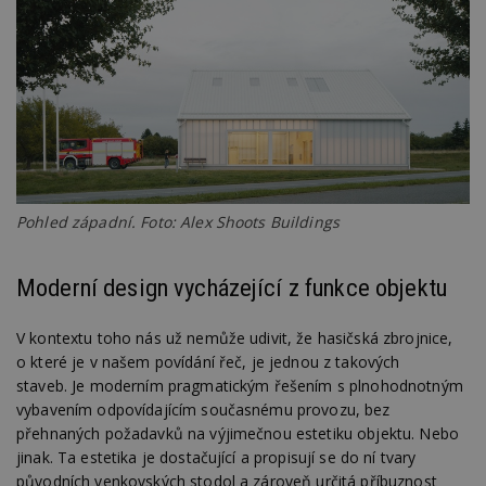
Pohled západní. Foto: Alex Shoots Buildings
Moderní design vycházející z funkce objektu
V kontextu toho nás už nemůže udivit, že hasičská zbrojnice,
o které je v našem povídání řeč, je jednou z takových
staveb. Je moderním pragmatickým řešením s plnohodnotným
vybavením odpovídajícím současnému provozu, bez
přehnaných požadavků na výjimečnou estetiku objektu. Nebo
jinak. Ta estetika je dostačující a propisují se do ní tvary
původních venkovských stodol a zároveň určitá příbuznost