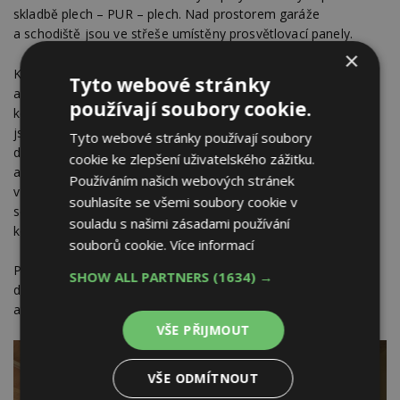
skladbě plech – PUR – plech. Nad prostorem garáže
a schodiště jsou ve střeše umístěny prosvětlovací panely.
×
K lehké a transparentní obálce hasičárny představuje pevný
Tyto webové stránky
a kompaktní vestavek jeji protiváhu. Vodorovné i svislé
používají soubory cookie.
konstrukce vestavku jsou z CLT panelů. Z interiérové strany
jsou CLT panely přiznané pohledové, z vnější strany, směrem
Tyto webové stránky používají soubory
do garáže, jsou panely zatepleny dřevo-vláknitými deskami
cookie ke zlepšení uživatelského zážitku.
a obloženy borovicovou překližkou. Interiérové schodiště
Používáním našich webových stránek
v zázemí je z ohýbaného slzičkového plechu. Exteriérové
souhlasíte se všemi soubory cookie v
schodiště přiléhající na severní fasádu je z pozinkované
souladu s našimi zásadami používání
konstrukce, podesta a stupně z pororoštu.
souborů cookie.
Více informací
Projekt jako celek vytváří půdu pro efektivní fungování
SHOW ALL PARTNERS
(1634) →
dobrovolných hasičů, posilování komunitní soudržnosti
a budoucí rozvoj obce.
VŠE PŘIJMOUT
VŠE ODMÍTNOUT