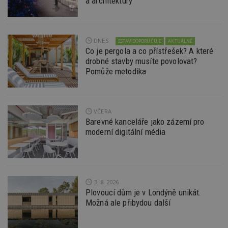
a architektury
DNES
ESTAV DOPORUČUJE
AKTUÁLNĚ
Co je pergola a co přístřešek? A které
drobné stavby musíte povolovat?
Pomůže metodika
VČERA
Barevné kanceláře jako zázemí pro
moderní digitální média
3. 8. 2026
Plovoucí dům je v Londýně unikát.
Možná ale přibydou další