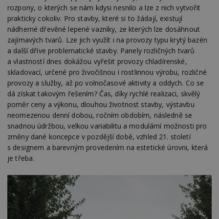
rozpony, o kterých se nám kdysi nesnilo a lze z nich vytvořit
prakticky cokoliv. Pro stavby, které si to žádají, existují
nádherné dřevěné lepené vazníky, ze kterých lze dosáhnout
zajímavých tvarů. Lze jich využít i na provozy typu krytý bazén
a další dříve problematické stavby. Panely rozličných tvarů
a vlastností dnes dokážou vyřešit provozy chladírenské,
skladovací, určené pro živočišnou i rostlinnou výrobu, rozličné
provozy a služby, až po volnočasové aktivity a oddych. Co se
dá získat takovým řešením? Čas, díky rychlé realizaci, skvělý
poměr ceny a výkonu, dlouhou životnost stavby, výstavbu
neomezenou denní dobou, ročním obdobím, následně se
snadnou údržbou, velkou variabilitu a modulární možnosti pro
změny dané koncepce v pozdější době, vzhled 21. století
s designem a barevným provedením na estetické úrovni, která
je třeba.