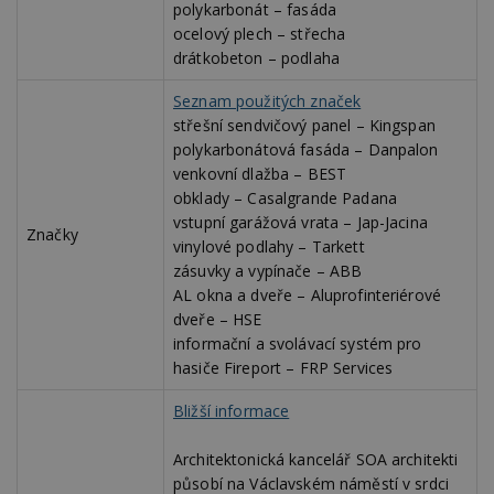
polykarbonát – fasáda
i
ocelový plech – střecha
_hjAbsoluteSessionInProgress
29
S
Hotjar Ltd
drátkobeton – podlaha
minut
je
.estav.cz
54
ab
sekund
sl
Seznam použitých značek
ce
pr
střešní sendvičový panel – Kingspan
po
polykarbonátová fasáda – Danpalon
N
ž
venkovní dlažba – BEST
id
obklady – Casalgrande Padana
i
vstupní garážová vrata – Jap-Jacina
counter
www.estav.cz
29
T
Značky
vinylové podlahy – Tarkett
minut
co
53
po
zásuvky a vypínače – ABB
sekund
vy
se
AL okna a dveře – Aluprofinteriérové
dveře – HSE
__gfp_64b
1 rok
Je
Google LLC
so
.estav.cz
informační a svolávací systém pro
kt
hasiče Fireport – FRP Services
sp
da
c
Bližší informace
n
w
Architektonická kancelář SOA architekti
působí na Václavském náměstí v srdci