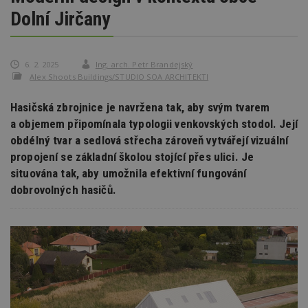
Dolní Jirčany
6. 2. 2025
Ing. arch. Petr Brandejský
Alex Shoots Buildings/STUDIO SOA ARCHITEKTI
Hasičská zbrojnice je navržena tak, aby svým tvarem
a objemem připomínala typologii venkovských stodol. Její
obdélný tvar a sedlová střecha zároveň vytvářejí vizuální
propojení se základní školou stojící přes ulici. Je
situována tak, aby umožnila efektivní fungování
dobrovolných hasičů.