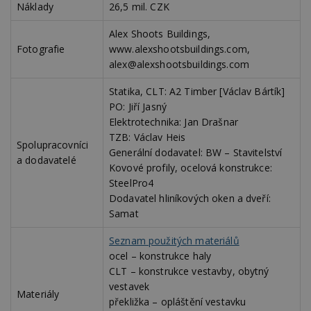
Náklady
26,5 mil. CZK
Po
lz
z
Alex Shoots Buildings,
nu
be
Fotografie
www.alexshootsbuildings.com,
sk
alex@alexshootsbuildings.com
f
s
ná
Statika, CLT: A2 Timber [Václav Bártík]
je
kt
PO: Jiří Jasný
id
Elektrotechnika: Jan Drašnar
p
ú
TZB: Václav Heis
An
Spolupracovníci
Generální dodavatel: BW – Stavitelství
a dodavatelé
id
www.estav.cz
1 rok
T
Kovové profily, ocelová konstrukce:
co
po
SteelPro4
vy
Dodavatel hliníkových oken a dveří:
se
Samat
_hjFirstSeen
29
S
Hotjar Ltd
minut
je
.estav.cz
Seznam použitých materiálů
54
ab
sekund
sl
ocel – konstrukce haly
ce
pr
CLT – konstrukce vestavby, obytný
po
vestavek
N
Materiály
ž
překližka – opláštění vestavku
id