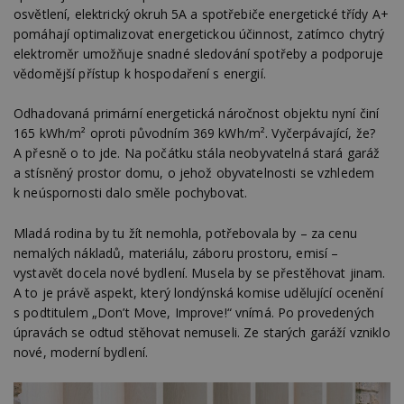
st
osvětlení, elektrický okruh 5A a spotřebiče energetické třídy A+
w
pomáhají optimalizovat energetickou účinnost, zatímco chytrý
_dc_gtm_UA-53599847-1
.estav.cz
53
T
elektroměr umožňuje snadné sledování spotřeby a podporuje
sekund
co
vědomější přístup k hospodaření s energií.
př
w
po
S
Odhadovaná primární energetická náročnost objektu nyní činí
Go
165 kWh/m² oproti původním 369 kWh/m². Vyčerpávající, že?
da
kó
A přesně o to jde. Na počátku stála neobyvatelná stará garáž
Po
a stísněný prostor domu, o jehož obyvatelnosti se vzhledem
lz
z
k neúspornosti dalo směle pochybovat.
nu
be
sk
Mladá rodina by tu žít nemohla, potřebovala by – za cenu
f
s
nemalých nákladů, materiálu, záboru prostoru, emisí –
ná
vystavět docela nové bydlení. Musela by se přestěhovat jinam.
je
kt
A to je právě aspekt, který londýnská komise udělující ocenění
id
s podtitulem „Don’t Move, Improve!“ vnímá. Po provedených
p
ú
úpravách se odtud stěhovat nemuseli. Ze starých garáží vzniklo
An
nové, moderní bydlení.
id
www.estav.cz
1 rok
T
co
po
vy