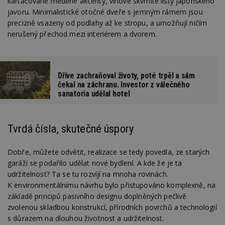
kartáčované měděné akcenty, vínově skvrnité listy japonského
javoru. Minimalistické otočné dveře s jemným rámem jsou
precizně vsazeny od podlahy až ke stropu, a umožňují ničím
nerušený přechod mezi interiérem a dvorem.
Dříve zachraňoval životy, poté trpěl a sám
čekal na záchranu. Investor z válečného
sanatoria udělal hotel
Tvrdá čísla, skutečné úspory
Dobře, můžete odvětit, realizace se tedy povedla, ze starých
garáží se podařilo udělat nové bydlení. A kde že je ta
udržitelnost? Ta se tu rozvíjí na mnoha rovinách.
K environmentálnímu návrhu bylo přistupováno komplexně, na
základě principů pasivního designu doplněných pečlivě
zvolenou skladbou konstrukcí, přírodních povrchů a technologií
s důrazem na dlouhou životnost a udržitelnost.