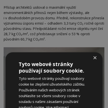
Přístup architektů usiloval o maximální využití
environmentálních přínosů nejen během výstavby, ale
i v dlouhodobém provozu domu. Předně, rekonstrukce přinesla
významnou úsporu emisí – odhadem 3,3 tuny CO₂ ročně oproti
původnímu stavu. Předpokládané roční emise objektu nyní činí
28,7 kg CO₂/m², což představuje snížení o 53 % oproti
původním 60,7 kg CO₂/m².
×
Tyto webové stránky
používají soubory cookie.
Tyto webové stránky používají soubory
cookie ke zlepšení uživatelského zážitku.
Používáním našich webových stránek
souhlasíte se všemi soubory cookie v
souladu s našimi zásadami používání
souborů cookie.
Více informací