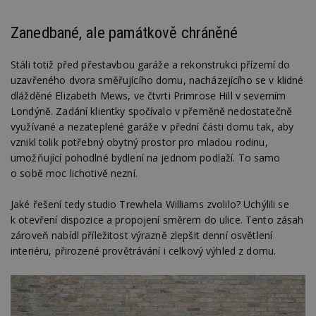
Zanedbané, ale památkově chráněné
Stáli totiž před přestavbou garáže a rekonstrukci přízemí do
uzavřeného dvora směřujícího domu, nacházejícího se v klidné
dlážděné Elizabeth Mews, ve čtvrti Primrose Hill v severním
Londýně. Zadání klientky spočívalo v přeměně nedostatečně
využívané a nezateplené garáže v přední části domu tak, aby
vznikl tolik potřebný obytný prostor pro mladou rodinu,
umožňující pohodlné bydlení na jednom podlaží. To samo
o sobě moc lichotivě nezní.
Jaké řešení tedy studio Trewhela Williams zvolilo? Uchýlili se
k otevření dispozice a propojení směrem do ulice. Tento zásah
zároveň nabídl příležitost výrazně zlepšit denní osvětlení
interiéru, přirozené provětrávání i celkový výhled z domu.