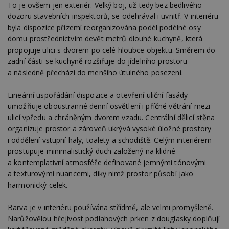
To je ovšem jen exteriér. Velký boj, už tedy bez bedlivého
dozoru stavebních inspektorů, se odehrával i uvnitř. V interiéru
byla dispozice přízemí reorganizována podél podélné osy
domu prostřednictvím devět metrů dlouhé kuchyně, která
propojuje ulici s dvorem po celé hloubce objektu. Směrem do
zadní části se kuchyně rozšiřuje do jídelního prostoru
a následně přechází do menšího útulného posezení.
Lineární uspořádání dispozice a otevření uliční fasády
umožňuje oboustranné denní osvětlení i příčné větrání mezi
ulicí vpředu a chráněným dvorem vzadu. Centrální dělicí stěna
organizuje prostor a zároveň ukrývá vysoké úložné prostory
i oddělení vstupní haly, toalety a schodiště. Celým interiérem
prostupuje minimalistický duch založený na klidné
a kontemplativní atmosféře definované jemnými tónovými
a texturovými nuancemi, díky nimž prostor působí jako
harmonický celek.
Barva je v interiéru používána střídmě, ale velmi promyšleně.
Narůžovělou hřejivost podlahových prken z douglasky doplňují