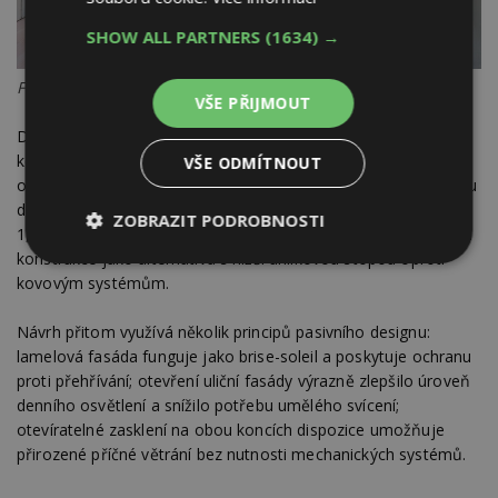
SHOW ALL PARTNERS
(1634) →
Foto: Lorenzo Zandri
VŠE PŘIJMOUT
Další bod? Nová vyvýšená podlaha a zateplená dutinová
konstrukce stěn výrazně zlepšily tepelně-izolační vlastnosti
VŠE ODMÍTNOUT
objektu. Dvojitě zasklené jednotky v přední a zadní části domu
dosahují hodnot prostupu tepla 1,4 W/m²K, respektive
ZOBRAZIT PODROBNOSTI
1,37 W/m²K. Pro vnitřní příčky byla použita dřevěná sloupková
konstrukce jako alternativa s nižší uhlíkovou stopou oproti
Nezbytně
Výkonové
Soubory
kovovým systémům.
nutné
soubory
cílení
soubory
Návrh přitom využívá několik principů pasivního designu:
lamelová fasáda funguje jako brise-soleil a poskytuje ochranu
proti přehřívání; otevření uliční fasády výrazně zlepšilo úroveň
Funkční soubory
Nezařazené
denního osvětlení a snížilo potřebu umělého svícení;
soubory
otevíratelné zasklení na obou koncích dispozice umožňuje
přirozené příčné větrání bez nutnosti mechanických systémů.