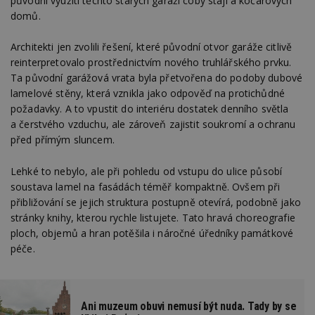
původní využití těchto starých garáží coby stájí a kočárových
domů.
Architekti jen zvolili řešení, které původní otvor garáže citlivě
reinterpretovalo prostřednictvím nového truhlářského prvku.
Ta původní garážová vrata byla přetvořena do podoby dubové
lamelové stěny, která vznikla jako odpověď na protichůdné
požadavky. A to vpustit do interiéru dostatek denního světla
a čerstvého vzduchu, ale zároveň zajistit soukromí a ochranu
před přímým sluncem.
Lehké to nebylo, ale při pohledu od vstupu do ulice působí
soustava lamel na fasádách téměř kompaktně. Ovšem při
přibližování se jejich struktura postupně otevírá, podobně jako
stránky knihy, kterou rychle listujete. Tato hravá choreografie
ploch, objemů a hran potěšila i náročné úředníky památkové
péče.
Ani muzeum obuvi nemusí být nuda. Tady by se