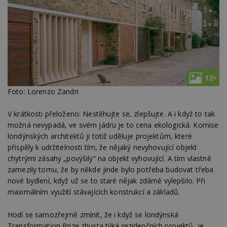
12×
Foto: Lorenzo Zandri
V krátkosti přeloženo: Nestěhujte se, zlepšujte. A i když to tak
možná nevypadá, ve svém jádru je to cena ekologická. Komise
londýnských architektů ji totiž uděluje projektům, které
přispěly k udržitelnosti tím, že nějaký nevyhovující objekt
chytrými zásahy „povýšily“ na objekt vyhovující. A tím vlastně
zamezily tomu, že by někde jinde bylo potřeba budovat třeba
nové bydlení, když už se to staré nějak zdárně vylepšilo. Při
maximálním využití stávajících konstrukcí a základů.
Hodí se samozřejmě zmínit, že i když se londýnská
Transformation Prize zhusta týká rezidenčních projektů, je