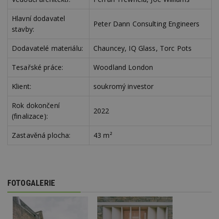
Google
Suite
Hlavní dodavatel
Peter Dann Consulting Engineers
tuuid
.bidswitch.net
1 rok
Tento 
stavby:
cookie
hlavně
bidswit
Dodavatelé materiálu:
Chauncey, IQ Glass, Torc Pots
aby by
reklam
Tesařské práce:
Woodland London
pro ná
webu
relevan
Klient:
soukromý investor
sid
.seznam.cz
4 týdny 2
Toto j
dny
běžný 
Rok dokončení
soubor
2022
(finalizace):
ale po
naleze
soubor
Zastavěná plocha:
43 m²
relace
pravd
použit 
správu
relace.
tuuid
.creative-
1 rok 3
Tento 
FOTOGALERIE
serving.com
týdny
cookie
hlavně
bidswit
aby by
reklam