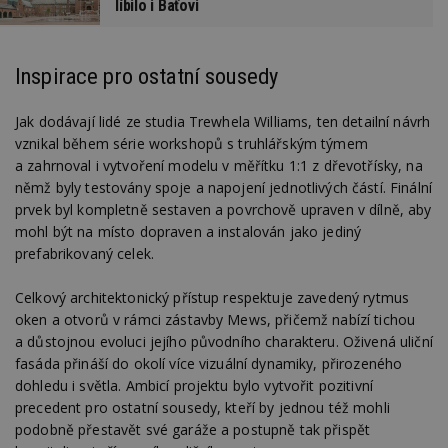
líbilo i Baťovi
Inspirace pro ostatní sousedy
Jak dodávají lidé ze studia Trewhela Williams, ten detailní návrh
vznikal během série workshopů s truhlářským týmem
a zahrnoval i vytvoření modelu v měřítku 1:1 z dřevotřísky, na
němž byly testovány spoje a napojení jednotlivých částí. Finální
prvek byl kompletně sestaven a povrchově upraven v dílně, aby
mohl být na místo dopraven a instalován jako jediný
prefabrikovaný celek.
Celkový architektonický přístup respektuje zavedený rytmus
oken a otvorů v rámci zástavby Mews, přičemž nabízí tichou
a důstojnou evoluci jejího původního charakteru. Oživená uliční
fasáda přináší do okolí více vizuální dynamiky, přirozeného
dohledu i světla. Ambicí projektu bylo vytvořit pozitivní
precedent pro ostatní sousedy, kteří by jednou též mohli
podobně přestavět své garáže a postupně tak přispět