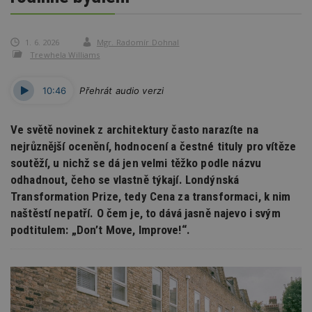
1. 6. 2026
Mgr. Radomír Dohnal
Trewhela Williams
10:46
Přehrát audio verzi
Ve světě novinek z architektury často narazíte na
nejrůznější ocenění, hodnocení a čestné tituly pro vítěze
soutěží, u nichž se dá jen velmi těžko podle názvu
odhadnout, čeho se vlastně týkají. Londýnská
Transformation Prize, tedy Cena za transformaci, k nim
naštěstí nepatří. O čem je, to dává jasně najevo i svým
podtitulem: „Don’t Move, Improve!“.