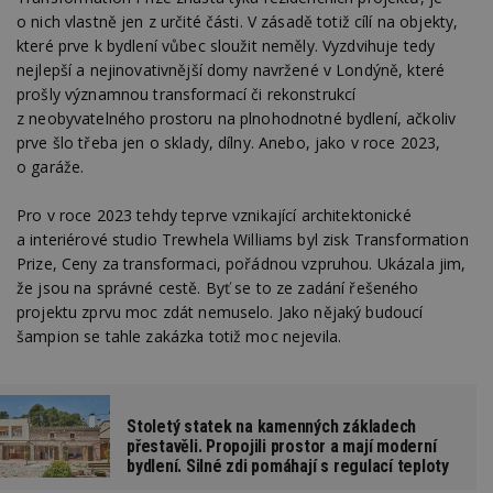
o nich vlastně jen z určité části. V zásadě totiž cílí na objekty,
které prve k bydlení vůbec sloužit neměly. Vyzdvihuje tedy
nejlepší a nejinovativnější domy navržené v Londýně, které
prošly významnou transformací či rekonstrukcí
z neobyvatelného prostoru na plnohodnotné bydlení, ačkoliv
prve šlo třeba jen o sklady, dílny. Anebo, jako v roce 2023,
o garáže.
Pro v roce 2023 tehdy teprve vznikající architektonické
a interiérové studio Trewhela Williams byl zisk Transformation
Prize, Ceny za transformaci, pořádnou vzpruhou. Ukázala jim,
že jsou na správné cestě. Byť se to ze zadání řešeného
projektu zprvu moc zdát nemuselo. Jako nějaký budoucí
šampion se tahle zakázka totiž moc nejevila.
Stoletý statek na kamenných základech
přestavěli. Propojili prostor a mají moderní
bydlení. Silné zdi pomáhají s regulací teploty