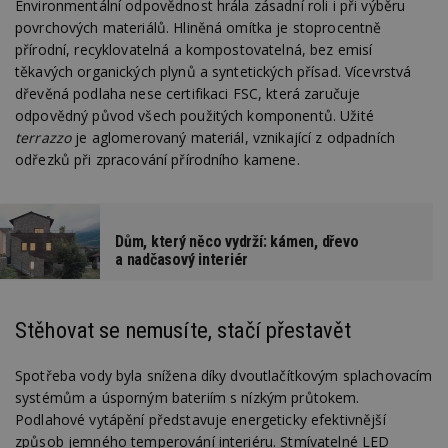
Environmentální odpovědnost hrála zásadní roli i při výběru
povrchových materiálů. Hliněná omítka je stoprocentně
přírodní, recyklovatelná a kompostovatelná, bez emisí
Nezbytně nutné soubory
těkavých organických plynů a syntetických přísad. Vícevrstvá
Výkonové soubory
Soubory cílení
dřevěná podlaha nese certifikaci FSC, která zaručuje
odpovědný původ všech použitých komponentů. Užité
Funkční soubory
Nezařazené soubory
terrazzo
je aglomerovaný materiál, vznikající z odpadních
Nezbytně nutné soubory cookie umožňují základní
odřezků při zpracování přírodního kamene.
funkce webových stránek, jako je přihlášení
uživatele a správa účtu. Webové stránky nelze bez
nezbytně nutných souborů cookie správně
používat.
Dům, který něco vydrží: kámen, dřevo
Provider
/
Název
Vyprší
P
a nadčasový interiér
Doména
_hjIncludedInPageviewSample
2
T
Hotjar Ltd
minuty
co
www.estav.cz
na
Stěhovat se nemusíte, stačí přestavět
ab
Ho
zd
Spotřeba vody byla snížena díky dvoutlačítkovým splachovacím
ná
z
systémům a úsporným bateriím s nízkým průtokem.
vz
d
Podlahové vytápění představuje energeticky efektivnější
l
způsob jemného temperování interiéru. Stmívatelné LED
z