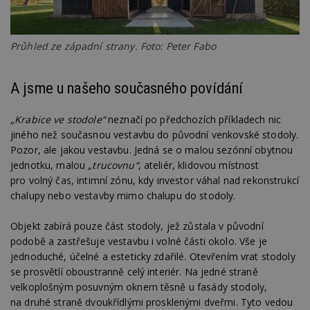
Průhled ze západní strany. Foto: Peter Fabo
A jsme u našeho současného povídání
„Krabice ve stodole“
neznačí po předchozích příkladech nic
jiného než současnou vestavbu do původní venkovské stodoly.
Pozor, ale jakou vestavbu. Jedná se o malou sezónní obytnou
jednotku, malou
„trucovnu“
, ateliér, klidovou místnost
pro volný čas, intimní zónu, kdy investor váhal nad rekonstrukcí
chalupy nebo vestavby mimo chalupu do stodoly.
Objekt zabírá pouze část stodoly, jež zůstala v původní
podobě a zastřešuje vestavbu i volné části okolo. Vše je
jednoduché, účelné a esteticky zdařilé. Otevřením vrat stodoly
se prosvětlí oboustranně celý interiér. Na jedné straně
velkoplošným posuvným oknem těsně u fasády stodoly,
na druhé straně dvoukřídlými prosklenými dveřmi. Tyto vedou