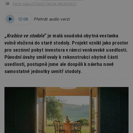
Peter Fabo/STUDIO FACHA ARCHITEKTI
12:06
Přehrát audio verzi
„
Krabice ve stodole
“ je malá soudobá obytná vestavba
volně vložená do staré stodoly. Projekt vznikl jako prostor
pro sezónní pobyt investora v rámci venkovské usedlosti.
Původní úvahy směřovaly k rekonstrukci obytné části
usedlosti, postupně jsme ale dospěli k návrhu nové
samostatné jednotky uvnitř stodoly.