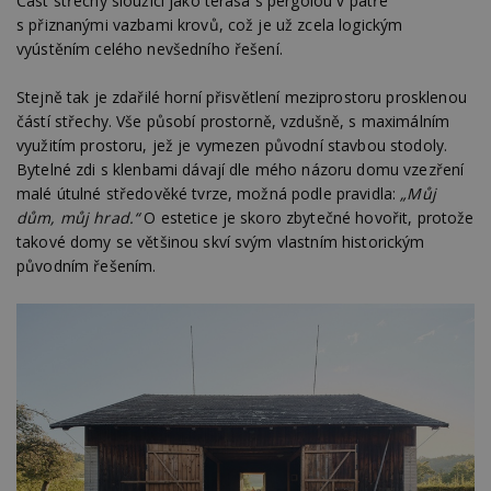
Část střechy sloužící jako terasa s pergolou v patře
s přiznanými vazbami krovů, což je už zcela logickým
vyústěním celého nevšedního řešení.
Stejně tak je zdařilé horní přisvětlení meziprostoru prosklenou
částí střechy. Vše působí prostorně, vzdušně, s maximálním
využitím prostoru, jež je vymezen původní stavbou stodoly.
Bytelné zdi s klenbami dávají dle mého názoru domu vzezření
malé útulné středověké tvrze, možná podle pravidla:
„Můj
dům, můj hrad.“
O estetice je skoro zbytečné hovořit, protože
takové domy se většinou skví svým vlastním historickým
původním řešením.