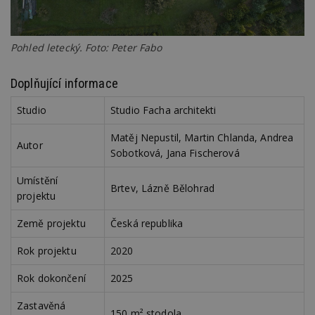
Nezbytně nutné soubory
Pohled letecký. Foto: Peter Fabo
Výkonové soubory
Soubory cílení
Funkční soubory
Nezařazené soubory
Doplňující informace
Nezbytně nutné soubory cookie umožňují základní
Studio
Studio Facha architekti
funkce webových stránek, jako je přihlášení
uživatele a správa účtu. Webové stránky nelze bez
Matěj Nepustil, Martin Chlanda, Andrea
nezbytně nutných souborů cookie správně
Autor
používat.
Sobotková, Jana Fischerová
Provider
/
Název
Vyprší
P
Umístění
Doména
Brtev, Lázně Bělohrad
projektu
_hjIncludedInPageviewSample
2
T
Hotjar Ltd
minuty
co
www.estav.cz
na
Země projektu
Česká republika
ab
Ho
Rok projektu
2020
zd
ná
z
Rok dokončení
2025
vz
d
l
Zastavěná
z
150 m² stodola