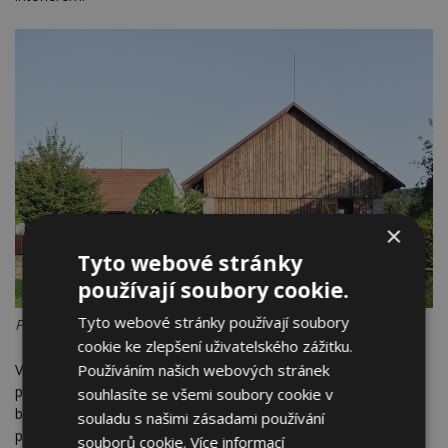
×
Tyto webové stránky
používají soubory cookie.
Tyto webové stránky používají soubory
Pohled jižní. Foto: Peter Fabo
cookie ke zlepšení uživatelského zážitku.
Vnitřní prostor je řešen lapidárně, s minimem výrazových
Používáním našich webových stránek
prostředků a důrazem na přirozenou materialitu. Převládá
souhlasíte se všemi soubory cookie v
březová překližka doplněná černě probarvenou MDF deskou
souladu s našimi zásadami používání
použitou na vestavěném bloku kuchyně, koupelny a úložném
souborů cookie.
Více informací