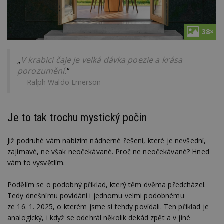
38×
„
V krabici čaje je velká dávka poezie a krása
porozumění.
“
Ralph Waldo Emerson
Je to tak trochu mystický počin
Již podruhé vám nabízím nádherné řešení, které je nevšední,
zajímavé, ne však neočekávané. Proč ne neočekávané? Hned
vám to vysvětlím.
Podělím se o podobný příklad, který těm dvěma předcházel.
Tedy dnešnímu povídání i jednomu velmi podobnému
ze 16. 1. 2025, o kterém jsme si tehdy povídali. Ten příklad je
analogický, i když se odehrál několik dekád zpět a v jiné