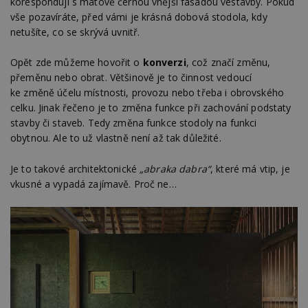
korespondují s matově černou vnější fasádou vestavby. Pokud
vše pozavíráte, před vámi je krásná dobová stodola, kdy
netušíte, co se skrývá uvnitř.
Opět zde můžeme hovořit o
konverzi
, což značí změnu,
přeměnu nebo obrat. Většinově je to činnost vedoucí
ke změně účelu místnosti, provozu nebo třeba i obrovského
celku. Jinak řečeno je to změna funkce při zachování podstaty
stavby či staveb. Tedy změna funkce stodoly na funkci
obytnou. Ale to už vlastně není až tak důležité.
Je to takové architektonické
„abraka dabra“
, které má vtip, je
vkusné a vypadá zajímavě. Proč ne…