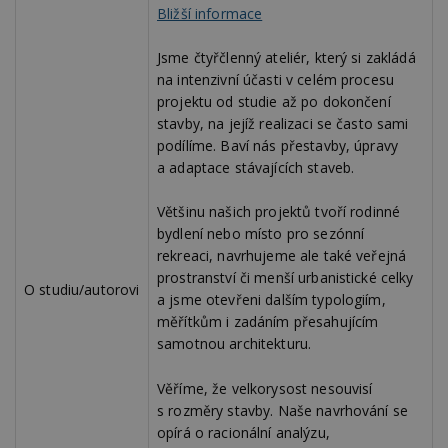
Bližší informace
__gfp_64b
1 rok
Je
Google LLC
so
.estav.cz
kt
sp
Jsme čtyřčlenný ateliér, který si zakládá
da
na intenzivní účasti v celém procesu
c
n
projektu od studie až po dokončení
w
stavby, na jejíž realizaci se často sami
podílíme. Baví nás přestavby, úpravy
a adaptace stávajících staveb.
Název
Provider
/
Doména
Vyprší
Většinu našich projektů tvoří rodinné
Provider
/
Název
Vyprší
Popis
_hjSessionUser_170189
.estav.cz
1 rok
bydlení nebo místo pro sezónní
Provider
Doména
Název
/
Vyprší
Popis
rekreaci, navrhujeme ale také veřejná
tu
.ih.adscale.de
11 měsíců
test
.m6r.eu
59
Pokud víte
Doména
Provider
/
Název
Vyprší
4 týdny
Popis
prostranství či menší urbanistické celky
minut
něco o tomto
Doména
O studiu/autorovi
54
souboru
_gid
1 den
Tento soubor
Google
a jsme otevřeni dalším typologiím,
Gdyn
1 rok
Gemius
sekund
cookie a jeho
cookie nastavuje
CMID
LLC
1 rok
Tyto s
Casale Media
.hit.gemius.pl
použití, které
měřítkům i zadáním přesahujícím
Google
.estav.cz
cookie
Inc.
nejsou
Analytics. Ukládá
spojen
.casalemedia.com
samotnou architekturu.
c
.creative-serving.com
specifické pro
1 rok 3
a aktualizuje
reklam
konkrétní
týdny
jedinečnou
sledov
web, přidejte
hodnotu pro
produk
Věříme, že velkorysost nesouvisí
své příspěvky.
ui
.toplist.cz
Zavřením
každou
které 
prohlížeče
navštívenou
s rozměry stavby. Naše navrhování se
uživate
mobile
www.estav.cz
2
Slouží k
stránku a slouží k
opírá o racionální analýzu,
měsíce
zapamatování
cct
.m6r.eu
2 měsíce 4
počítání a
TDID
1 rok
Tento 
The Trade Desk
4 týdny
předvolby
týdny