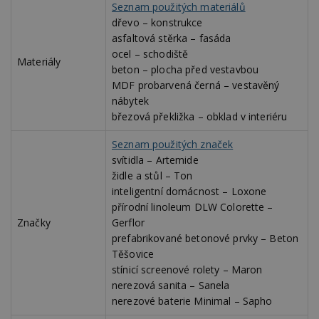
Seznam použitých materiálů
se
dřevo – konstrukce
_hjFirstSeen
29
S
Hotjar Ltd
asfaltová stěrka – fasáda
minut
je
.estav.cz
54
ab
ocel – schodiště
sekund
sl
Materiály
ce
beton – plocha před vestavbou
pr
MDF probarvená černá – vestavěný
po
N
nábytek
ž
březová překližka – obklad v interiéru
id
i
Seznam použitých značek
_hjAbsoluteSessionInProgress
29
S
Hotjar Ltd
minut
je
.estav.cz
svítidla – Artemide
54
ab
židle a stůl – Ton
sekund
sl
ce
inteligentní domácnost – Loxone
pr
přírodní linoleum DLW Colorette –
po
N
Značky
Gerflor
ž
prefabrikované betonové prvky – Beton
id
i
Těšovice
counter
www.estav.cz
29
T
stínicí screenové rolety – Maron
minut
co
nerezová sanita – Sanela
53
po
sekund
vy
nerezové baterie Minimal – Sapho
se