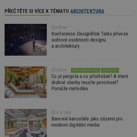
PŘEČTĚTE SI VÍCE K TÉMATU
ARCHITEKTURA
VČERA
Konference DesignBlok Talks přiveze
světové osobnosti designu
a architektury
VČERA
ESTAV DOPORUČUJE
AKTUÁLNĚ
Co je pergola a co přístřešek? A které
drobné stavby musíte povolovat?
Pomůže metodika
6. 8. 2026
Barevné kanceláře jako zázemí pro
moderní digitální média