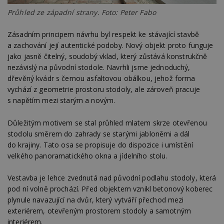
Průhled ze západní strany. Foto: Peter Fabo
Zásadním principem návrhu byl respekt ke stávající stavbě
a zachování její autentické podoby. Nový objekt proto funguje
jako jasně čitelný, soudobý vklad, který zůstává konstrukčně
nezávislý na původní stodole. Navrhli jsme jednoduchý,
dřevěný kvádr s černou asfaltovou obálkou, jehož forma
vychází z geometrie prostoru stodoly, ale zároveň pracuje
s napětím mezi starým a novým.
Důležitým motivem se stal průhled mlatem skrze otevřenou
stodolu směrem do zahrady se starými jabloněmi a dál
do krajiny. Tato osa se propisuje do dispozice i umístění
velkého panoramatického okna a jídelního stolu.
Vestavba je lehce zvednutá nad původní podlahu stodoly, která
pod ní volně prochází. Před objektem vznikl betonový koberec
plynule navazující na dvůr, který vytváří přechod mezi
exteriérem, otevřeným prostorem stodoly a samotným
interiérem.