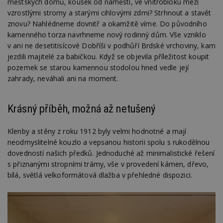
městských domů, kousek od náměstí, ve vnitrobloku mezi
vzrostlými stromy a starými cihlovými zdmi? Strhnout a stavět
znovu? Nahlédneme dovnitř a okamžitě víme. Do původního
kamenného torza navrhneme nový rodinný dům. Vše vzniklo
v ani ne desetitisícové Dobříši v podhůří Brdské vrchoviny, kam
jezdili majitelé za babičkou. Když se objevila příležitost koupit
pozemek se starou kamennou stodolou hned vedle její
zahrady, neváhali ani na moment.
Krásný příběh, možná až netušený
Klenby a stěny z roku 1912 byly velmi hodnotné a mají
neodmyslitelné kouzlo a vepsanou historii spolu s rukodělnou
dovedností našich předků. Jednoduché až minimalistické řešení
s přiznanými stropními trámy, vše v provedení kámen, dřevo,
bílá, světlá velkoformátová dlažba v přehledné dispozici.