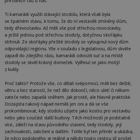
přírodních cílů u nás.
Ti kamarádi využili stávající stodolu, která však byla
ve špatném stavu, k tomu, že do ní vestavěli zmíněný dům,
tedy dřevostavbu. Až měli vše pod střechou novostavby,
a ještě jednou pod střechou stodoly, dotyčnou skořápku
strhnuli. Ze skořápky přežité stodoly se vyloupnul nový dům
odpovídající regionu. Vše v souladu s legislativou, dům skvěle
zapadl do zdejšího rázu, kamarádi odvozili suť a na místě
stodoly se skvěl krásný domeček. Vylíhnul se jako motýl
z kukly.
Proč takto? Protože vše, co dělali svépomocí, měli bez deště,
větru a bez starostí, že než dílo dokončí, něco uletí či někam
zateče nebo zapadá sněhem. Jak prosté, ale hlavně praktické.
Dozajista takový nápad neměli jen oni a dá se vše
prokombinovat, kdy stodolu užijete jako kostru pro vestavbu
nebo jako součást další budovy. Těch možností je podstatně
více, záleží na stavu původního stavení, tedy stodoly, její
zachovalosti, založení a dalším. Tohle byl ten příměr a ukázka,
že něco podobného je reálné a někdo touto cestou již prošel.