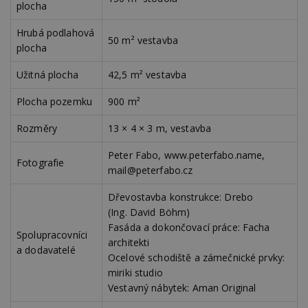
plocha
st
w
Hrubá podlahová
_dc_gtm_UA-53599847-1
.estav.cz
53
T
50 m² vestavba
sekund
co
plocha
př
w
po
Užitná plocha
42,5 m² vestavba
S
Go
Plocha pozemku
900 m²
da
kó
Po
Rozměry
13 × 4 × 3 m, vestavba
lz
z
nu
Peter Fabo, www.peterfabo.name,
be
Fotografie
mail@peterfabo.cz
sk
f
s
Dřevostavba konstrukce: Drebo
ná
je
(Ing. David Böhm)
kt
Fasáda a dokončovací práce: Facha
id
Spolupracovníci
p
architekti
ú
a dodavatelé
An
Ocelové schodiště a zámečnické prvky:
miriki studio
id
www.estav.cz
1 rok
T
co
Vestavný nábytek: Aman Original
po
vy