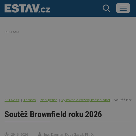
REKLAMA
ESTAV.cz
Témata
Plánujeme
Výstavba a rozvoj měst a obcí
Soutěž Brown
Soutěž Brownfield roku 2026
29. 6. 2026
Ing. Dagmar Kopačková, Ph.D.