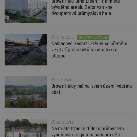
Brownfield Brno Líšeň – na místě
z
bývalého areálu Zetor vznikne
vz
dvoupatrová průmyslová hala
d
l
z
st
w
1. 12. 2023
NÁVŠTĚVA NA STAVBĚ
_dc_gtm_UA-53599847-1
.estav.cz
53
T
Nákladové nádraží Žižkov se přemění
sekund
co
př
ve čtvrť plnou bytů s industriální
w
stopou
po
S
Go
da
kó
Po
7. 3. 2021
lz
Brownfieldy má na svém území většina
z
nu
obcí
be
sk
f
s
ná
je
kt
25. 3. 2019
id
Na místě trpícím důlním průmyslem
p
ú
vybudovali originální park pro děti