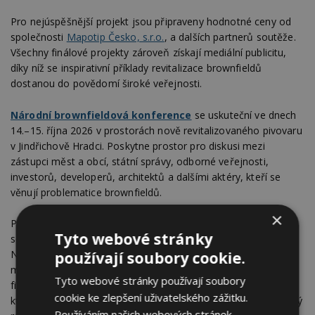
Pro nejúspěšnější projekt jsou připraveny hodnotné ceny od
společnosti
Mapotip Česko, s.r.o.
, a dalších partnerů soutěže.
Všechny finálové projekty zároveň získají mediální publicitu,
díky níž se inspirativní příklady revitalizace brownfieldů
dostanou do povědomí široké veřejnosti.
Národní brownfieldová konference
se uskuteční ve dnech
14.–15. října 2026 v prostorách nově revitalizovaného pivovaru
v Jindřichově Hradci. Poskytne prostor pro diskusi mezi
zástupci měst a obcí, státní správy, odborné veřejnosti,
investorů, developerů, architektů a dalšími aktéry, kteří se
věnují problematice brownfieldů.
×
První konferenční den nabídne odborné panelové diskuse,
Tyto webové stránky
sdílení zkušeností z úspěšných revitalizací, představení nové
Národní strategie regenerace brownfieldů i aktuálních
používají soubory cookie.
možností financování projektů. Součástí programu bude také
Tyto webové stránky používají soubory
finále a slavnostní vyhlášení soutěže Brownfield roku 2026,
cookie ke zlepšení uživatelského zážitku.
která představí nejúspěšnější proměny brownfieldů za uplynulý
Používáním našich webových stránek