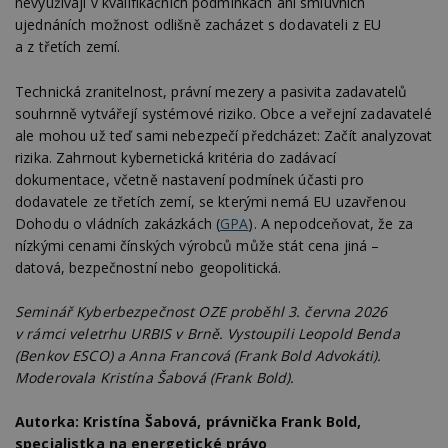
nevyužívají v kvalifikačních podmínkách ani smluvních
kó
ujednáních možnost odlišně zacházet s dodavateli z EU
Po
lz
a z třetích zemí.
z
nu
be
Technická zranitelnost, právní mezery a pasivita zadavatelů
sk
souhrnně vytvářejí systémové riziko. Obce a veřejní zadavatelé
f
s
ale mohou už teď sami nebezpečí předcházet: Začít analyzovat
ná
je
rizika. Zahrnout kybernetická kritéria do zadávací
kt
dokumentace, včetně nastavení podmínek účasti pro
id
p
dodavatele ze třetích zemí, se kterými nemá EU uzavřenou
ú
Dohodu o vládních zakázkách (
GPA
). A nepodceňovat, že za
An
nízkými cenami čínských výrobců může stát cena jiná –
id
www.estav.cz
1 rok
T
datová, bezpečnostní nebo geopolitická.
co
po
vy
se
Seminář Kyberbezpečnost OZE proběhl 3. června 2026
v rámci veletrhu URBIS v Brně. Vystoupili Leopold Benda
_hjFirstSeen
29
S
Hotjar Ltd
minut
je
.estav.cz
(Benkov ESCO) a Anna Francová (Frank Bold Advokáti).
54
ab
Moderovala Kristína Šabová (Frank Bold).
sekund
sl
ce
pr
Autorka: Kristína Šabová, právnička Frank Bold,
po
N
specialistka na energetické právo