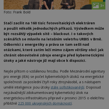
3×
Foto: Frank Bold
Stačí zacílit na 160 tisíc fotovoltaických elektráren
a použít několik jednoduchých příkazů. Výsledkem může
být rozsáhlý výpadek sítě – blackout. I o takových
scénářích se mluvilo na letošním veletrhu URBIS v Brně.
Odborníci z energetiky a práva se tam sešli nad
otázkami, které zatím leží mimo zájem většiny obcí: jak
chránit obnovitelné zdroje energie před kybernetickými
útoky a jaké nástroje již mají obce k dispozici.
Nejde přitom o vzdálenou hrozbu. Podle Mezinárodní agentury
pro energii (IEA) se počet kybernetických útoků na energetické
společnosti za poslední čtyři roky ztrojnásobil, a s nástupem
umělé inteligence jsou útoky
stále sofistikovanější
. Doposud
nejzávažnější zdokumentovaný kybernetický útok na
energetickou infrastrukturu připravil v prosinci 2015 o elektřinu
přibližně
225 000 ukrajinských domácností
.