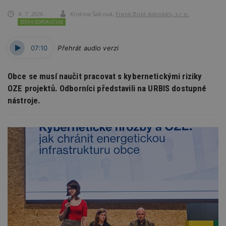
4. 7. 2026
Kristína Šabová
,
Frank Bold Advokáti, s.r.o.
ESTAV DOPORUČUJE
07:10
Přehrát audio verzi
Obce se musí naučit pracovat s kybernetickými riziky
OZE projektů. Odborníci představili na URBIS dostupné
nástroje.