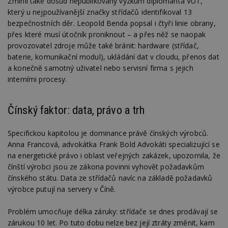
Zmínil také dosud nepublikovaný výzkum diplomanta VUT,
který u nejpoužívanější značky střídačů identifikoval 13
bezpečnostních děr. Leopold Benda popsal i čtyři linie obrany,
přes které musí útočník proniknout – a přes něž se naopak
provozovatel zdroje může také bránit: hardware (střídač,
baterie, komunikační modul), ukládání dat v cloudu, přenos dat
a konečně samotný uživatel nebo servisní firma s jejich
interními procesy.
Čínský faktor: data, právo a trh
Specifickou kapitolou je dominance právě čínských výrobců.
Anna Francová, advokátka Frank Bold Advokáti specializující se
na energetické právo i oblast veřejných zakázek, upozornila, že
čínští výrobci jsou ze zákona povinni vyhovět požadavkům
čínského státu. Data ze střídačů navíc na základě požadavků
výrobce putují na servery v Číně.
Problém umocňuje délka záruky: střídače se dnes prodávají se
zárukou 10 let. Po tuto dobu nelze bez její ztráty změnit, kam