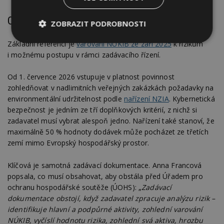
Co ukládá právo – povinnosti zadavatelů
ZOBRAZIT PODROBNOSTI
Základní referencí je
varování NÚKIB ze září 2025
k rizikům
Nezbytně
Výkonové
Soubory
nutné
soubory
cílení
i možnému postupu v rámci zadávacího řízení.
soubory
Od 1. července 2026 vstupuje v platnost povinnost
zohledňovat v nadlimitních veřejných zakázkách požadavky na
environmentální udržitelnost podle
nařízení NZIA
. Kybernetická
Funkční soubory
Nezařazené
soubory
bezpečnost je jedním ze tří doplňkových kritérií, z nichž si
zadavatel musí vybrat alespoň jedno. Nařízení také stanoví, že
maximálně 50 % hodnoty dodávek může pocházet ze třetích
zemí mimo Evropský hospodářský prostor.
Klíčová je samotná zadávací dokumentace. Anna Francová
popsala, co musí obsahovat, aby obstála před Úřadem pro
Nezbytně nutné soubory
ochranu hospodářské soutěže (ÚOHS): „
Zadávací
Výkonové soubory
Soubory cílení
dokumentace obstojí, když zadavatel zpracuje analýzu rizik –
Funkční soubory
Nezařazené soubory
identifikuje hlavní a podpůrné aktivity, zohlední varování
NÚKIB, vyčíslí hodnotu rizika, zohlední svá aktiva, hrozbu
Nezbytně nutné soubory cookie umožňují základní