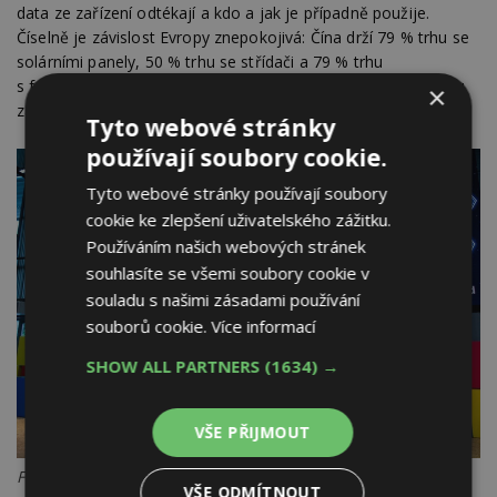
data ze zařízení odtékají a kdo a jak je případně použije.
Číselně je závislost Evropy znepokojivá: Čína drží 79 % trhu se
solárními panely, 50 % trhu se střídači a 79 % trhu
s fotovoltaickými wafery, křemíkovými destičkami, které jsou
×
základem solárních článků.
Tyto webové stránky
používají soubory cookie.
Tyto webové stránky používají soubory
cookie ke zlepšení uživatelského zážitku.
Používáním našich webových stránek
souhlasíte se všemi soubory cookie v
souladu s našimi zásadami používání
souborů cookie.
Více informací
SHOW ALL PARTNERS
(1634) →
VŠE PŘIJMOUT
Foto: Frank Bold
VŠE ODMÍTNOUT