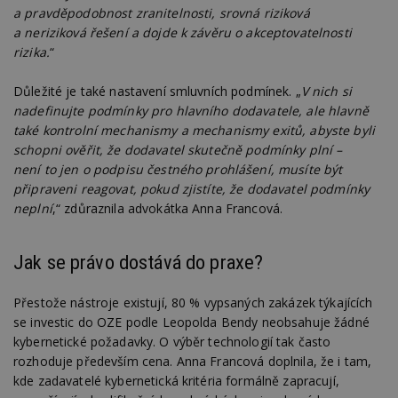
a pravděpodobnost zranitelnosti, srovná riziková
funkce webových stránek, jako je přihlášení
uživatele a správa účtu. Webové stránky nelze bez
a neriziková řešení a dojde k závěru o akceptovatelnosti
nezbytně nutných souborů cookie správně
rizika.
“
používat.
Provider
/
Důležité je také nastavení smluvních podmínek. „
V nich si
Název
Vyprší
P
Doména
nadefinujte podmínky pro hlavního dodavatele, ale hlavně
_hjIncludedInPageviewSample
2
T
Hotjar Ltd
také kontrolní mechanismy a mechanismy exitů, abyste byli
minuty
co
www.estav.cz
schopni ověřit, že dodavatel skutečně podmínky plní –
na
ab
není to jen o podpisu čestného prohlášení, musíte být
Ho
zd
připraveni reagovat, pokud zjistíte, že dodavatel podmínky
ná
neplní
,“ zdůraznila advokátka Anna Francová.
z
vz
d
l
Jak se právo dostává do praxe?
z
st
w
Přestože nástroje existují, 80 % vypsaných zakázek týkajících
_dc_gtm_UA-53599847-1
.estav.cz
53
T
se investic do OZE podle Leopolda Bendy neobsahuje žádné
sekund
co
př
kybernetické požadavky. O výběr technologií tak často
w
rozhoduje především cena. Anna Francová doplnila, že i tam,
po
S
kde zadavatelé kybernetická kritéria formálně zapracují,
Go
da