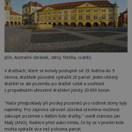
Jičín, ilustrační obrázek, zdroj: fotolia, ccat82
V dražbách, které se konaly postupně od 29. května do 9.
června, dražitelé původně vydražili 20 parcel. Jeden vítězný
dražitel se ale pozemku po dražbě vzdal a souhlasil
s propadnutím uhrazené dražební jistoty 20.000 korun.
"Naše předpoklady při prodeji pozemků pro rodinné domy byly
naplněny. Pro zájemce zároveň zůstává otevřena možnost
zakoupit pozemek v dalším kole dražby," uvedl starosta Jan
Malý (ANO). Radnice před aukcí mínila, že by se v prvním kole
mohla vydražit více než polovina parcel.