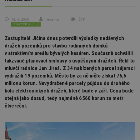
18. 6. 2026
redakce
ČTK
ESTAV DOPORUČUJE
Zastupitelé Jičína dnes potvrdili výsledky nedávných
dražeb pozemků pro stavbu rodinných domků
v atraktivním areálu bývalých kasáren. Současně schválili
takzvané plánovací smlouvy s úspěšnými dražiteli. Řekl to
mluvčí radnice Jan Jireš. Z 34 nabízených parcel zájemci
vydražili 19 pozemků. Město by za ně mělo získat 76,6
milionu korun. Nevydražené parcely půjdou do druhého
kola elektronických dražeb, které bude v září. Cena bude
stejná jako dosud, tedy nejméně 6560 korun za metr
čtvereční.