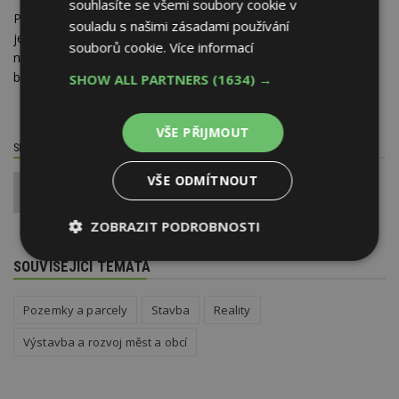
souhlasíte se všemi soubory cookie v
Původně měli kasárny přebudovat soukromí investoři. Ani
souladu s našimi zásadami používání
jeden ze dvou pokusů předat lokalitu soukromníkům ale
souborů cookie.
Více informací
nevyšel. Město se v roce 2011 rozhodlo, že ve využití místa
bude pokračovat samo.
SHOW ALL PARTNERS
(1634) →
VŠE PŘIJMOUT
SDÍLET / HODNOTIT TENTO ČLÁNEK
VŠE ODMÍTNOUT
0
ZOBRAZIT PODROBNOSTI
Nezbytně
Výkonové
Soubory
SOUVISEJÍCÍ TÉMATA
nutné
soubory
cílení
soubory
Pozemky a parcely
Stavba
Reality
Výstavba a rozvoj měst a obcí
Funkční soubory
Nezařazené
soubory