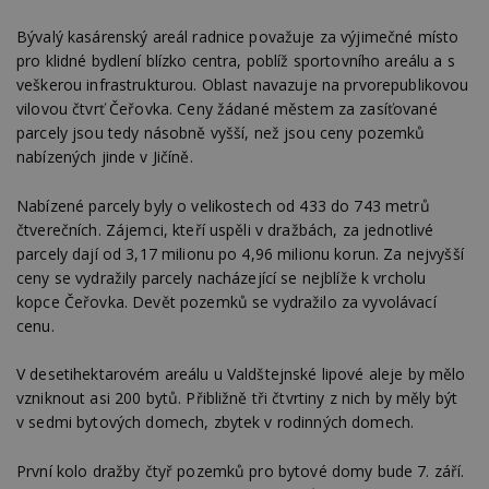
Bývalý kasárenský areál radnice považuje za výjimečné místo
pro klidné bydlení blízko centra, poblíž sportovního areálu a s
veškerou infrastrukturou. Oblast navazuje na prvorepublikovou
vilovou čtvrť Čeřovka. Ceny žádané městem za zasíťované
parcely jsou tedy násobně vyšší, než jsou ceny pozemků
nabízených jinde v Jičíně.
Nabízené parcely byly o velikostech od 433 do 743 metrů
čtverečních. Zájemci, kteří uspěli v dražbách, za jednotlivé
parcely dají od 3,17 milionu po 4,96 milionu korun. Za nejvyšší
ceny se vydražily parcely nacházející se nejblíže k vrcholu
kopce Čeřovka. Devět pozemků se vydražilo za vyvolávací
cenu.
V desetihektarovém areálu u Valdštejnské lipové aleje by mělo
vzniknout asi 200 bytů. Přibližně tři čtvrtiny z nich by měly být
v sedmi bytových domech, zbytek v rodinných domech.
První kolo dražby čtyř pozemků pro bytové domy bude 7. září.