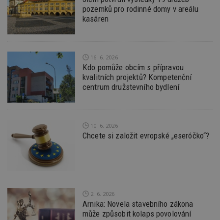
vz
pozemků pro rodinné domy v areálu
d
kasáren
l
z
st
w
_dc_gtm_UA-53599847-1
.estav.cz
53
T
16. 6. 2026
sekund
co
Kdo pomůže obcím s přípravou
př
w
kvalitních projektů? Kompetenční
po
centrum družstevního bydlení
S
Go
da
kó
Po
lz
10. 6. 2026
z
Chcete si založit evropské „eseróčko“?
nu
be
sk
f
s
ná
je
kt
id
2. 6. 2026
p
Arnika: Novela stavebního zákona
ú
An
může způsobit kolaps povolování