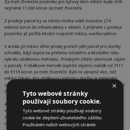
Za metr čtvereční pozemku pro bytový dům město bude chtít
nejméně 11.000 korun za metr čtvereční.
Z prodeje parcel by se městu mohla vrátit investice 274
milionů korun do infrastruktury v oblasti. S příjmem z prodeje
pozemků již počítá letošní rozpočet města, uvedla radnice.
V areálu již město dříve prodej prvních pěti parcel pro domky
schválilo, když kupce na přelomu loňského a letošního roku
vybralo obálkovou metodou. Prodejem chtělo otestovat zájem
o parcely. V obálkové metodě úspěšní zájemci nabídli od 7111
do 9119 korun za metr čtvereční. Bylo to výrazně více, než
město čekalo. Pro obálkovou metodu i dražby je minimální
×
cena stejná, tedy 6560 korun za metr čtvereční. Ceny vycházejí
ze znaleckých posudků.
Tyto webové stránky
používají soubory cookie.
Armádní areál získalo město mezi lety 2000 až 2006, později
v něm zbouralo většinu budov. Územní studii a katalog domů
Tyto webové stránky používají soubory
zpracovala kancelář Cuboid architekti po vítězství
cookie ke zlepšení uživatelského zážitku.
v architektonické soutěži v roce 2014.
Používáním našich webových stránek