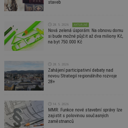
staveb
id
www.estav.cz
1 rok
T
co
po
vy
se
28. 5. 2026
AKTUÁLNĚ
_hjFirstSeen
29
S
Hotjar Ltd
Nová zelená úsporám: Na obnovu domu
minut
je
.estav.cz
si bude možné půjčit až dva miliony Kč,
54
ab
sekund
sl
na byt 750.000 Kč
ce
pr
po
N
ž
id
28. 5. 2026
i
Zahájení participativní debaty nad
novou Strategií regionálního rozvoje
_hjAbsoluteSessionInProgress
29
S
Hotjar Ltd
minut
je
.estav.cz
28+
54
ab
sekund
sl
ce
pr
po
14. 5. 2026
N
ž
MMR: Funkce nové stavební správy lze
id
zajistit s polovinou současných
i
zaměstnanců
counter
www.estav.cz
29
T