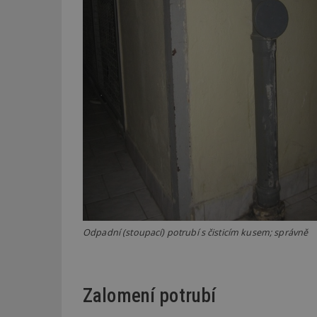
_dc_gtm_UA-53599
id
_hjFirstSeen
_hjAbsoluteSessi
Odpadní (stoupací) potrubí s čisticím kusem; správně
counter
__gfp_64b
Zalomení potrubí