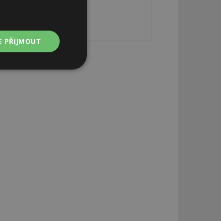
E PŘIJMOUT
Nezařazené
soubory
zařazené soubory
 a správa účtu.
aby informoval
zahrnut do