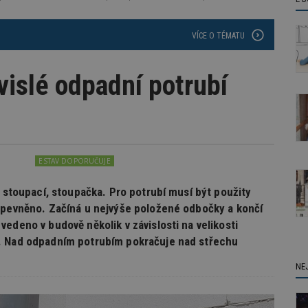
VÍCE O TÉMATU
vislé odpadní potrubí
á
ESTAV DOPORUČUJE
é stoupací, stoupačka. Pro potrubí musí být použity
upevněno. Začíná u nejvýše položené odbočky a končí
edeno v budově několik v závislosti na velikosti
. Nad odpadním potrubím pokračuje nad střechu
NE