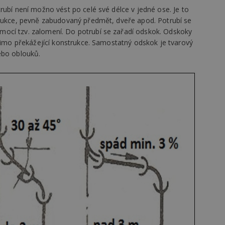
rubí není možno vést po celé své délce v jedné ose. Je to
trukce, pevně zabudovaný předmět, dveře apod. Potrubí se
ovider
/
Provider
/
Doména
Vyprší
Vyprší
Popis
ocí tzv. zalomení. Do potrubí se zařadí odskok. Odskoky
oména
Vyprší
Provider
Popis
/
Vyprší
Popis
70189
.estav.cz
1 rok
Doména
 mimo překážející konstrukce. Samostatný odskok je tvarový
6r.eu
59 minut
Pokud víte něco o tomto souboru cookie a jeho použití,
ebo oblouků.
.ih.adscale.de
11 měsíců 4 týdny
54 sekund
specifické pro konkrétní web, přidejte své příspěvky.
1 den
Tento soubor cookie nastavuje Google Analytics. Ukládá a aktualizuje 
1 rok
Tyto soubory cookie jsou spojeny s reklam
Casale Media
pro každou navštívenou stránku a slouží k počítání a sledování zobrazen
produktů, na které se uživatelé dívali.
Inc.
1 rok
w.estav.cz
2 měsíce 4
Gemius
Slouží k zapamatování předvolby mobilního zobrazení
.casalemedia.com
týdny
.hit.gemius.pl
2 roky
Tento název souboru cookie je spojen s Google Universal Analytics - c
1 rok
Tento soubor cookie provádí informace o t
The Trade Desk
stav.cz
30 minut
.creative-serving.com
Session pro výdej reklamy při přechodu ze seznam.cz d
1 rok 3 týdny
aktualizace běžněji používané analytické služby Google. Tento soubor c
uživatel používá web, a jakoukoli reklamu, 
Inc.
rozlišení jedinečných uživatelů přiřazením náhodně vygenerovaného čí
uživatel mohl vidět před návštěvou uvede
.adsrvr.org
.toplist.cz
Zavřením prohlížeč
identifikátoru klienta. Je součástí každého požadavku na stránku na webu
údajů o návštěvnících, relacích a kampaních pro analytické přehledy w
VE
5 měsíců 4
Tento soubor cookie nastavuje Youtube ke 
Google LLC
.m6r.eu
2 měsíce 4 týdny
týdny
uživatelských předvoleb pro videa Youtube
.youtube.com
může také určit, zda návštěvník webu použ
.estav.cz
29 minut 54 sekun
starou verzi rozhraní Youtube.
1 týden
Gemius
.adform.net
2 měsíce
Tento soubor cookie poskytuje jednoznačn
.hit.gemius.pl
strojově generované ID uživatele a shromaž
aktivitě na webu. Tato data mohou být odesl
1 měsíc
Adform
hlášení třetí straně.
.adform.net
14 minut
Tento soubor cookie nastavuje společnost D
Google LLC
.go.eu.bbelements.com
54 sekund
vlastní společnost Google), aby zjistila, zda 
2 měsíce 4 týdny
.doubleclick.net
návštěvníka webu podporuje soubory cooki
.adscale.de
11 měsíců 4 týdny
.m6r.eu
2 měsíce 4
Tento soubor cookie se používá k cílení, ana
týdny
reklamních kampaní v sadě DoubleClick / G
.bbelements.com
2 měsíce 4 týdny