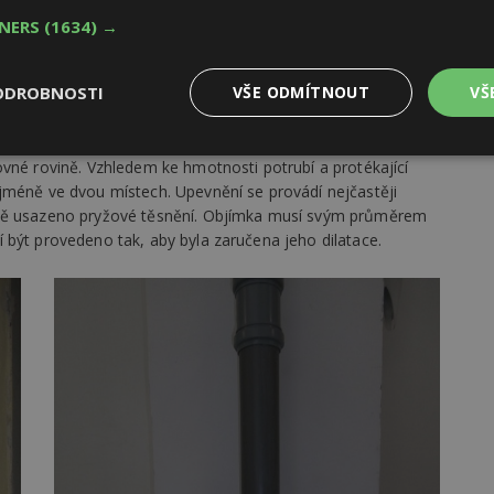
bližně 1 metr nad podlahou. Tato tvarovka musí být přístupná
TNERS
(1634) →
adovány potraviny nebo do prostorů s elektrickým zařízením.
ODROBNOSTI
VŠE ODMÍTNOUT
VŠ
Výkonové
Soubory cílení
Funkční
vné rovině. Vzhledem ke hmotnosti potrubí a protékající
y
soubory
soubory
jméně ve dvou místech. Upevnění se provádí nejčastěji
dně usazeno pryžové těsnění. Objímka musí svým průměrem
 být provedeno tak, aby byla zaručena jeho dilatace.
oubory
Výkonové soubory
Soubory cílení
Funkční soubory
Ne
ry cookie umožňují základní funkce webových stránek, jako je přihlášení uživatele
e bez nezbytně nutných souborů cookie správně používat.
Provider
/
Vyprší
Popis
Doména
geviewSample
2
Tento soubor cookie je nastaven tak, 
Hotjar Ltd
minuty
Hotjar o tom, zda je tento návštěvník 
www.estav.cz