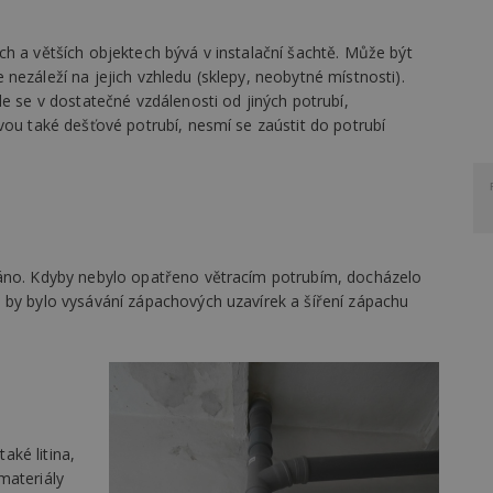
h a větších objektech bývá v instalační šachtě. Může být
nezáleží na jejich vzhledu (sklepy, neobytné místnosti).
e se v dostatečné vzdálenosti od jiných potrubí,
vou také dešťové potrubí, nesmí se zaústit do potrubí
ráno. Kdyby nebylo opatřeno větracím potrubím, docházelo
 by bylo vysávání zápachových uzavírek a šíření zápachu
také litina,
materiály