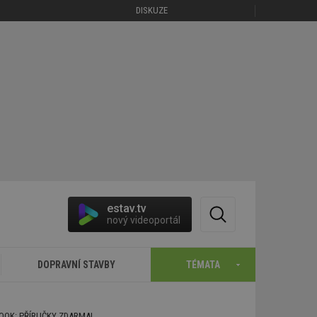
DISKUZE
estav.tv
nový videoportál
DOPRAVNÍ STAVBY
TÉMATA
BOOK: PŘÍRUČKY ZDARMA!