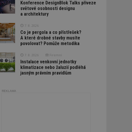
Konference DesignBlok Talks přiveze
světové osobnosti designu
a architektury
7. 8. 2026
Co je pergola a co přístřešek?
A které drobné stavby musíte
povolovat? Pomůže metodika
7. 8. 2026
Firemní
Instalace venkovní jednotky
klimatizace nebo žaluzií podléhá
jasným právním pravidlům
REKLAMA