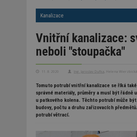
Kanalizace
Vnitřní kanalizace: s
neboli "stoupačka"
11. 8. 2020
Ing. Jaroslav Dufka
,
Helena Wierzbick
Tomuto potrubí vnitřní kanalizace se říká tak
správné materiály, průměry a musí být řádně 
u patkového kolena. Těchto potrubí může být v
budovy, počtu a druhu zařizovacích předmětů
potrubí větrací.